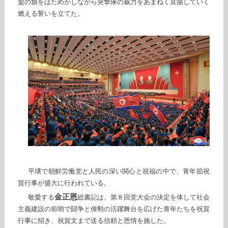
盟の旗をはためかしながら突撃隊の威力をあまねく宣揚していく
燃える誓いを立てた。
平壌で朝鮮労働党と人民の深い関心と祝福の中で、青年節祝
賀行事が盛大に行われている。
金正恩
敬愛する
総書記は、第８回党大会の決定を体して社会
主義建設の前哨で闘争と偉勲の活躍舞台を広げた青年たちを祝賀
行事に招き、祝賀文まで送る信頼と恩情を施した。