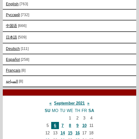
English
[763]
Русский
[732]
中国语
[666]
日本語
[509]
Deutsch
[111]
Español
[258]
Français
[8]
السياحة
[8]
«
September 2021
»
SU
MO
TU
WE
TH
FR
SA
1
2
3
4
5
6
7
8
9
10
11
12
13
14
15
16
17
18