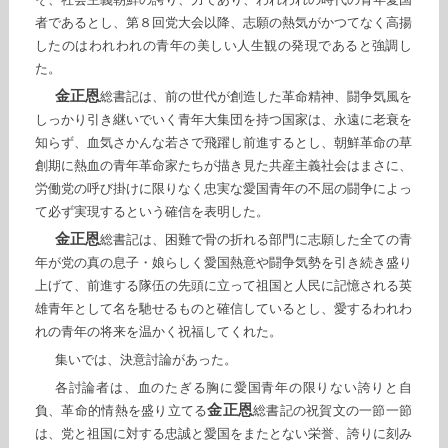
者であるとし、第８回党大会以降、志願の熱気がかつてなく高揚
したのはわれわれの青年の美しい人生観の発現であると強調し
た。
金正恩
総書記は、前の世代が創造した革命精神、闘争気風を
しっかり引き継いでいく青年大集団を持つ国家は、永遠に老衰を
知らず、血気さかんな若さで飛躍し前進するとし、朝鮮革命の草
創期に熱血の青年革命家たちが描き見た共産主義社会はまさに、
労働党の呼び掛けに限りなく忠実な愛国青年の不屈の闘争によっ
て必ず実現するという確信を表明した。
金正恩
総書記は、困難で骨の折れる部門に志願した全ての青
年が党の真の息子・娘らしく愛国熱意や闘争気勢を引き続き盛り
上げて、前進する隊伍の先頭に立って祖国と人民に記憶される英
雄青年として名を馳せるものと確信しているとし、愛するわれわ
れの青年の将来を温かく祝福してくれた。
集いでは、決意討論があった。
各討論者は、血のたぎる胸に愛国青年の限りない誇りと自
金正恩
負、革命的情熱を盛り立てる
総書記の祝賀文の一節一節
は、党と祖国に対する忠誠と愛国をまたとない栄誉、誇りに刻み