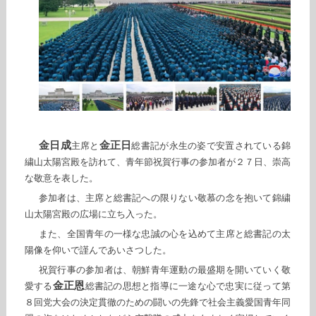
金日成
金正日
主席と
総書記が永生の姿で安置されている錦
繍山太陽宮殿を訪れて、青年節祝賀行事の参加者が２７日、崇高
な敬意を表した。
参加者は、主席と総書記への限りない敬慕の念を抱いて錦繍
山太陽宮殿の広場に立ち入った。
また、全国青年の一様な忠誠の心を込めて主席と総書記の太
陽像を仰いで謹んであいさつした。
祝賀行事の参加者は、朝鮮青年運動の最盛期を開いていく敬
金正恩
愛する
総書記の思想と指導に一途な心で忠実に従って第
８回党大会の決定貫徹のための闘いの先鋒で社会主義愛国青年同