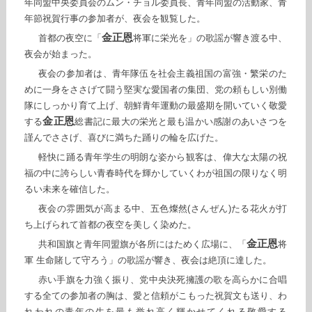
年同盟中央委員会のムン・チョル委員長、青年同盟の活動家、青
年節祝賀行事の参加者が、夜会を観覧した。
金正恩
首都の夜空に「
将軍に栄光を」の歌謡が響き渡る中、
夜会が始まった。
夜会の参加者は、青年隊伍を社会主義祖国の富強・繁栄のた
めに一身をささげて闘う堅実な愛国者の集団、党の頼もしい別働
隊にしっかり育て上げ、朝鮮青年運動の最盛期を開いていく敬愛
金正恩
する
総書記に最大の栄光と最も温かい感謝のあいさつを
謹んでささげ、喜びに満ちた踊りの輪を広げた。
軽快に踊る青年学生の明朗な姿から観客は、偉大な太陽の祝
福の中に誇らしい青春時代を輝かしていくわが祖国の限りなく明
るい未来を確信した。
夜会の雰囲気が高まる中、五色燦然(さんぜん)たる花火が打
ち上げられて首都の夜空を美しく染めた。
金正恩
共和国旗と青年同盟旗が各所にはためく広場に、「
将
軍 生命賭して守ろう」の歌謡が響き、夜会は絶頂に達した。
赤い手旗を力強く振り、党中央決死擁護の歌を高らかに合唱
する全ての参加者の胸は、愛と信頼がこもった祝賀文も送り、わ
れわれの青年の生を最も誉れ高く輝かせてくれる敬愛する