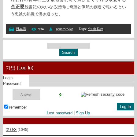
金正恩
総書記の大いなる恩情に奇跡と偉勲の創造で報いるとい
う忠誠の熱意で沸き返った。
Tags
:
Youth Day
日本語
934
redstartvkp
가입 (Log In)
Login:
Password:
remember
Lost password
|
Sign Up
조선어
[1045]