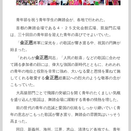
青年節を祝う青年学生の舞踏会が、各地で行われた。
首都の舞踏会場である４・２５文化会館広場、凱旋門広場
は、三十回目の青年節を迎えた青年の喜びでそよいでいた。
金正恩
「
将軍に栄光を」の歌謡が響き渡る中、祝賀の円舞が
始まった。
金正恩
「われらが
同志」「人民の歓喜」などの歌謡に合わせ
て踊る参加者の顔には、偉大な強国の新時代とともに、われわれ
の青年の地位と役割を非常に強め、大いなる愛と恩情を重ねて施
金正恩
してくれる敬愛する
総書記への烈火のような敬慕の念が
こもっていた。
大高揚部門ごとで飛躍の突破口を開く青年のたくましい気概
を盛り込んだ歌謡は、舞踏会場に躍動する青春の情熱を増した。
前の世代の青年の忠誠と愛国の伝統をしっかり継いでいく青
年の意志がこもった歌謡が響き渡り、舞踏会の雰囲気はいっそう
高まった。
同日、新義州、海州、江界、恵山、清津など各地でも、青年