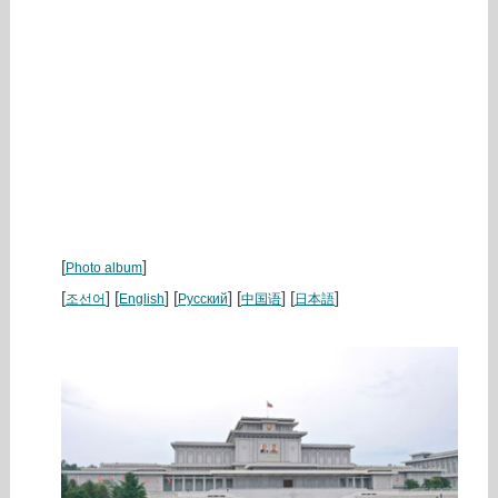
[
]
Photo album
[
] [
] [
] [
] [
]
조선어
English
Русский
中国语
日本語