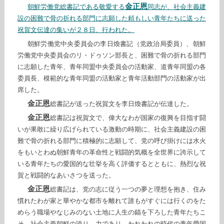
金正恩
朝鮮労働党総書記である敬愛する
同志が、社会主義建
設の困難で骨の折れる部門に志願した頼もしい青年たちに送った
祝賀文伝達の集いが２８日、行われた。
朝鮮労働党中央委員会の李日煥書記（党政治局委員）、朝鮮
労働党中央委員会のリ・ドゥソン部長と、困難で骨の折れる部門
に志願した青年、青年同盟中央委員会の活動家、道青年同盟の各
委員長、模範的な青年同盟の活動家と青年活動部門の活動家が出
席した。
金正恩
総書記が送った祝賀文を李日煥書記が伝達した。
金正恩
総書記は祝賀文で、偉大なわが国家の復興を目指す闘
いが果敢に繰り広げられている激動の時期に、社会主義建設の困
難で骨の折れる部門に積極的に志願して、党の呼び掛けには水火
をもいとわぬ朝鮮青年の革命性と戦闘的気概を全世界に誇示して
いる青年たちの愛国的な壮挙を高く評価するとともに、熱烈な祝
賀と戦闘的なあいさつを送った。
金正恩
総書記は、党の志に従う一つの夢と理想を抱き、住み
慣れたわが家と華やかな都市を離れて誰もがすぐには行くのをた
めらう職場やなじみのない土地に人生の錨を下ろした青年たちこ
そ、社会主義朝鮮の誇り、力であり、われわれの時代の青年愛国