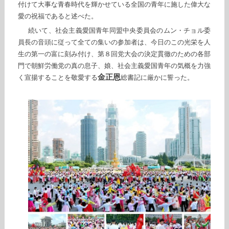
付けて大事な青春時代を輝かせている全国の青年に施した偉大な
愛の祝福であると述べた。
続いて、社会主義愛国青年同盟中央委員会のムン・チョル委
員長の音頭に従って全ての集いの参加者は、今日のこの光栄を人
生の第一の富に刻み付け、第８回党大会の決定貫徹のための各部
門で朝鮮労働党の真の息子、娘、社会主義愛国青年の気概を力強
金正恩
く宣揚することを敬愛する
総書記に厳かに誓った。