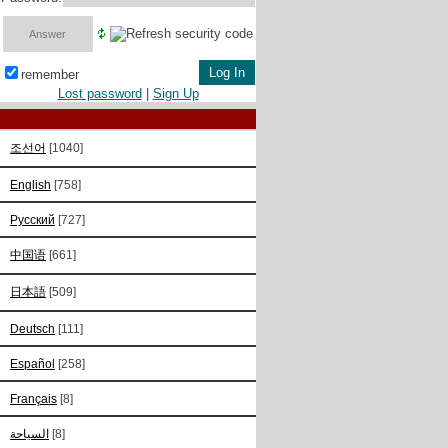
remember
Lost password
|
Sign Up
조선어
[1040]
English
[758]
Русский
[727]
中国语
[661]
日本語
[509]
Deutsch
[111]
Español
[258]
Français
[8]
السياحة
[8]