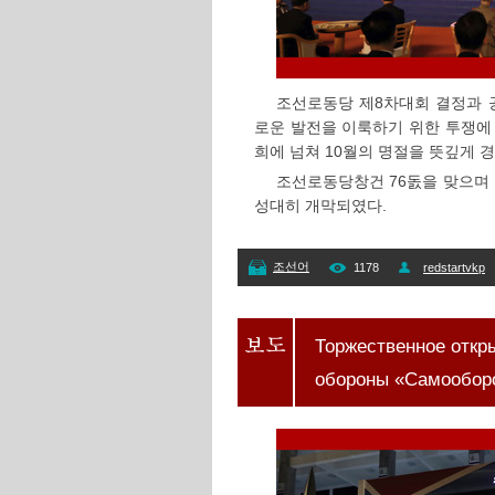
조선로동당 제8차대회 결정과 
로운 발전을 이룩하기 위한 투쟁에
희에 넘쳐 10월의 명절을 뜻깊게 
조선로동당창건 76돐을 맞으며 
성대히 개막되였다.
조선어
1178
redstartvkp
Торжественное откр
обороны «Самооборо