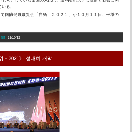
いしん）している全国の人民は、勝利者の大きな激情と歓喜に満
ている。
して国防発展展覧会「自衛―２０２１」が１０月１１日、平壌の
。
21/10/12
－2021》 성대히 개막