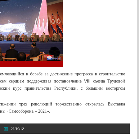
ремляющийся к борьбе за достижение прогресса в строительстве
 всем сердцем поддерживая постановление Ⅷ съезда Трудовой
ский курс правительства Республики, с большим восторгом
.
тижений трех революций торжественно открылась Выставка
ны «Самооборона – 2021».
21/10/12