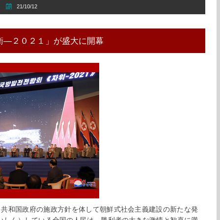
21/10/12
衛―２０２１」が盛大に開幕
と共和国政府の施政方針を体して朝鮮式社会主義建設の新たな発