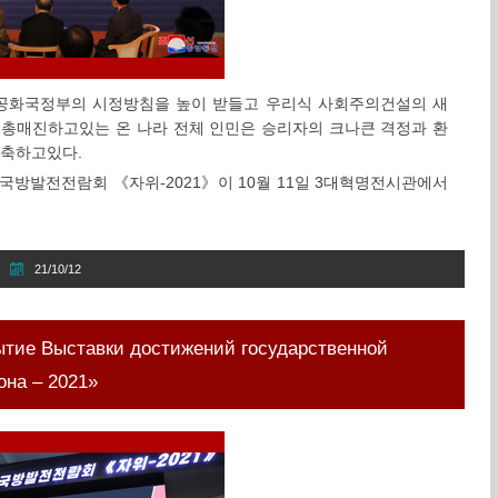
공화국정부의 시정방침을 높이 받들고 우리식 사회주의건설의 새
 총매진하고있는 온 나라 전체 인민은 승리자의 크나큰 격정과 환
경축하고있다.
국방발전전람회 《자위-2021》이 10월 11일 3대혁명전시관에서
21/10/12
ытие Выставки достижений государственной
на – 2021»