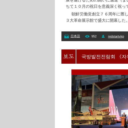
展を遂げるための闘いに邁進（ま
ちて１０月の祝日を意義深く祝っ
朝鮮労働党創立７６周年に際
３大革命展示館で盛大に開幕した
日本語
952
redstartvkp
국방발전전람회 《자위