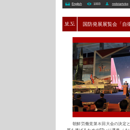
English
1003
redstartvkp
国防発展展覧会「自
朝鮮労働党第８回大会の決定