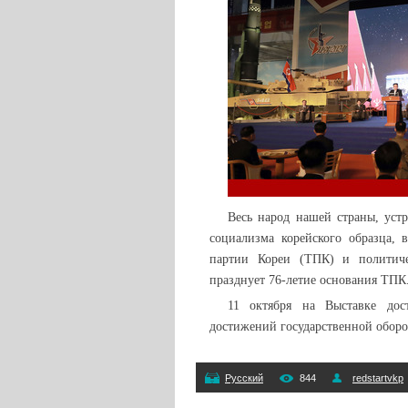
Весь народ нашей страны, уст
социализма корейского образца,
партии Кореи (ТПК) и политиче
празднует 76-летие основания ТПК
11 октября на Выставке дос
достижений государственной оборо
Русский
844
redstartvkp