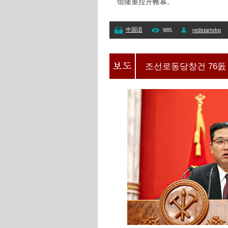
馆隆重拉开帷幕。
中国语
985
redstartvkp
조선로동당창건 76돐