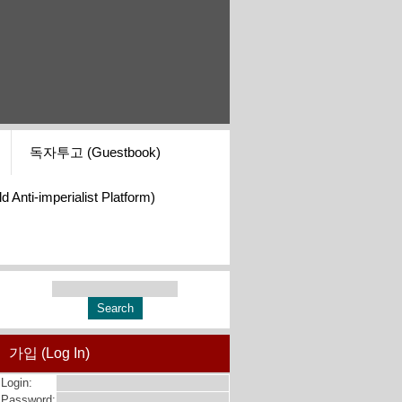
독자투고 (Guestbook)
i-imperialist Platform)
가입 (Log In)
Login:
Password: