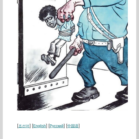
[
] [
] [
] [
]
조선어
English
Русский
中国语