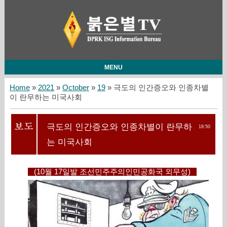
MENU
Home
»
2021
»
October
»
19
» 극도의 인간증오와 인종차별
이 란무하는 미국사회
극도의 인간증오와 인종차별이 란무하
18:50
는 미국사회
(10월 17일발 조선민주주의인민공화국 외무성)