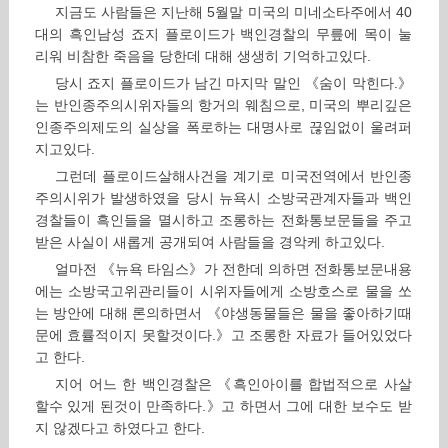
지금도 사람들은 지난해 5월말 미국의 미네소타주에서 40
대의 흑인남성 죠지 플로이드가 백인경찰의 무릎에 목이 눌
리워 비참한 죽음을 당한데 대해 생생히 기억하고있다.
당시 죠지 플로이드가 남긴 마지막 말인 《숨이 막힌다.》
는 반인종주의시위자들의 항거의 웨침으로, 미국의 뿌리깊은
인종주의제도의 실상을 폭로하는 대명사로 끊임없이 울려퍼
지고있다.
그런데 플로이드살해사건을 계기로 미국전역에서 반인종
주의시위가 발생하였을 당시 뉴욕시 소방국관계자들과 백인
경찰들이 흑인들을 멸시하고 조롱하는 전화통보문들을 주고
받은 사실이 새롭게 공개되여 사람들을 경악케 하고있다.
얼마전 《뉴욕 타임스》가 전한데 의하면 전화통보문내용
에는 소방국고위관리들이 시위자들에게 소방호스로 물을 쏘
는 방안에 대해 론의하면서 《야생동물들은 물을 좋아하기때
문에 효률적이지 못할것이다.》고 조롱한 자료가 들어있었다
고 한다.
지어 어느 한 백인경찰은 《흑인아이를 합법적으로 사살
할수 있게 된것이 만족하다.》고 하면서 그에 대한 보수도 받
지 않겠다고 하였다고 한다.