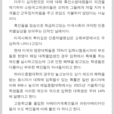
더우기 심각한것은 이에 대해 흑인소방대원들이 의견을
제기하자 소방국고위관리들은 오히려 그들에게 며칠 지어 6
개월간 근무정지처벌을 주고 로임도 지불하지 않았다는 사실
이다.
흑인들을 짐승으로 취급하고있는 미국사회의 극악한 인종
차별실상을 보여주는 단적인 실례이다.
미국사회의 뿌리깊은 인종차별현상은 교육부문에서도 우
심하게 나타나고있다.
현재 미국의 명문대학들중 75%가 입학시험응시자의 부모
들중 한명이 해당 대학졸업생인 경우 입학에서 특혜를 주는
제도를 실시하고있는데 그로 인한 혜택을 받고있는 학생들은
다름아닌 부유한 백인들의 자녀들이라고 한다.
하바드종합대학의 경우만 놓고보아도 상기 제도의 혜택을
받는 응시자가 대학에 입학할수 있는 확률은 일반 응시자에
비해 6배나 높으며 예일종합대학에서는 2021년 가을학기입
학생들중 이러한 제도의 덕으로 입학한 대학생은 무려 14%
에 달했다고 한다.
고등학교를 졸업한 아메리카계흑인들과 라틴아메리카인
들의 수도 백인들에 비해 훨씬 더 적다고 한다.