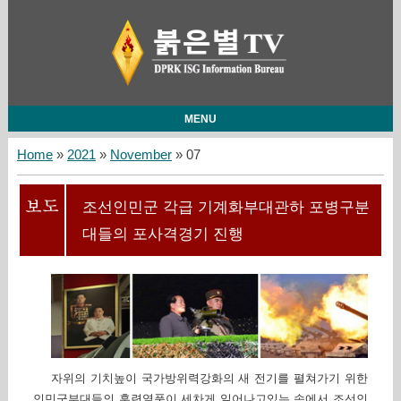
MENU
Home
»
2021
»
November
»
07
조선인민군 각급 기계화부대관하 포병구분
대들의 포사격경기 진행
자위의 기치높이 국가방위력강화의 새 전기를 펼쳐가기 위한
인민군부대들의 훈련열풍이 세차게 일어나고있는 속에서 조선인