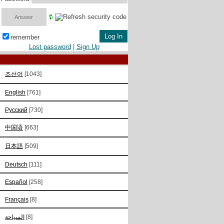
remember
Lost password
|
Sign Up
조선어
[1043]
English
[761]
Русский
[730]
中国语
[663]
日本語
[509]
Deutsch
[111]
Español
[258]
Français
[8]
السياحة
[8]