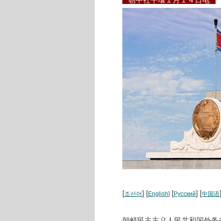
朝中社平壤１月１４日电
[
] [
[
] [
조선어
English
]
Русский
中国语
朝鲜民主主义人民共和国外务