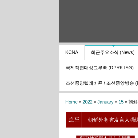
KCNA
최근주요소식 (News)
국제적련대성그루빠 (DPRK ISG)
조선중앙텔레비죤 / 조선중앙방송 (KCT
Home
»
2022
»
January
»
15
» 朝
朝鲜外务省发言人强