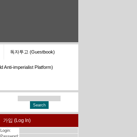
독자투고 (Guestbook)
i-imperialist Platform)
가입 (Log In)
Login:
Password: