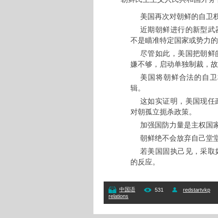
美国再次对朝鲜的自卫
近期朝鲜进行的新型武
不是瞄准特定国家或势力的
尽管如此，美国把朝鲜
嫌不够，启动单独制裁，故
美国将朝鲜合法的自卫
辑。
这如实证明，美国现任
对朝孤立扼杀政策。
加强国防力量是主权国
朝鲜绝不会放弃自己堂
若美国固执己见，采取
的反应。
中国语
531
redstartvkp
relations