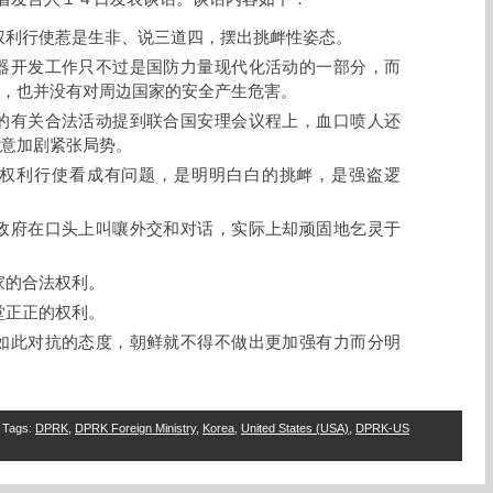
权利行使惹是生非、说三道四，摆出挑衅性姿态。
器开发工作只不过是国防力量现代化活动的一部分，而
，也并没有对周边国家的安全产生危害。
的有关合法活动提到联合国安理会议程上，血口喷人还
意加剧紧张局势。
权利行使看成有问题，是明明白白的挑衅，是强盗逻
政府在口头上叫嚷外交和对话，实际上却顽固地乞灵于
家的合法权利。
堂正正的权利。
如此对抗的态度，朝鲜就不得不做出更加强有力而分明
Tags
:
DPRK
,
DPRK Foreign Ministry
,
Korea
,
United States (USA)
,
DPRK-US