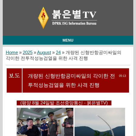
MENU
Home
»
2025
»
August
»
24
» 개량된 신형반항공미싸일의
각이한 전투적성능검열을 위한 사격 진행
개량된 신형반항공미싸일의 각이한 전
05:13
투적성능검열을 위한 사격 진행
(평양 8월 24일발 조선중앙통신 - 붉은별TV)