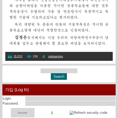
사격을 통하여 신형반항공미싸일무기체계가 무인공격기
와 순항미싸일을 비롯한 각이한 공중목표들에 대한 전투
적속응성이 우월하며 가동 및 반응방식이 독창적이고 특
별한 기술에 기초하고있다고 평가되였다.
특히 개량된 두 종류의 탄들의 기술적특성은 각이한 공
중목표소멸에 대단히 적합한것으로 인정되였다.
김정은
동지께서는 이날 우리의 국방과학연구부문이 당
대회를 앞두고 관철해야 할 중요한 과업을 포치하시였다.
조선어
230
redstartvkp
가입 (Log In)
Login:
Password: