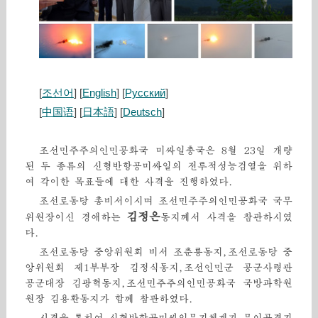
[
조선어
] [
English
] [
Русский
]
[
中国语
] [
日本語
] [
Deutsch
]
조선민주주의인민공화국 미싸일총국은 8월 23일 개량
된 두 종류의 신형반항공미싸일의 전투적성능검열을 위하
여 각이한 목표들에 대한 사격을 진행하였다.
조선로동당 총비서이시며 조선민주주의인민공화국 국무
김정은
위원장이신 경애하는
동지께서 사격을 참관하시였
다.
조선로동당 중앙위원회 비서 조춘룡동지,조선로동당 중
앙위원회 제1부부장 김정식동지,조선인민군 공군사령관
공군대장 김광혁동지,조선민주주의인민공화국 국방과학원
원장 김용환동지가 함께 참관하였다.