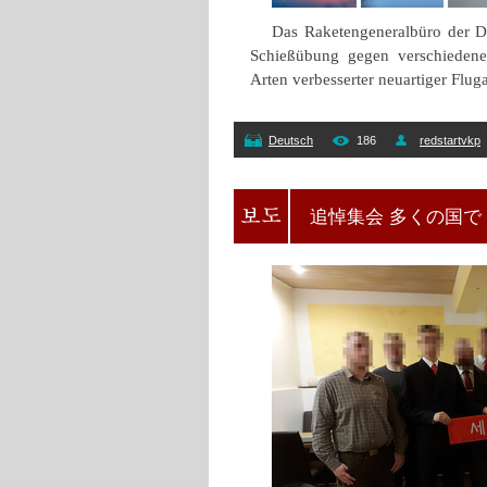
Das Raketengeneralbüro der D
Schießübung gegen verschiedene
Arten verbesserter neuartiger Flu
Deutsch
186
redstartvkp
追悼集会 多くの国で