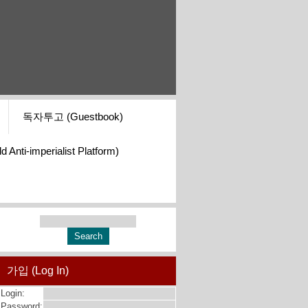
독자투고 (Guestbook)
i-imperialist Platform)
가입 (Log In)
Login:
Password: