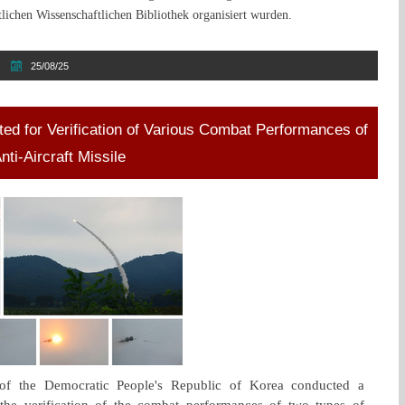
tlichen Wissenschaftlichen Bibliothek organisiert wurden.
25/08/25
ted for Verification of Various Combat Performances of
i-Aircraft Missile
of the Democratic People's Republic of Korea conducted a