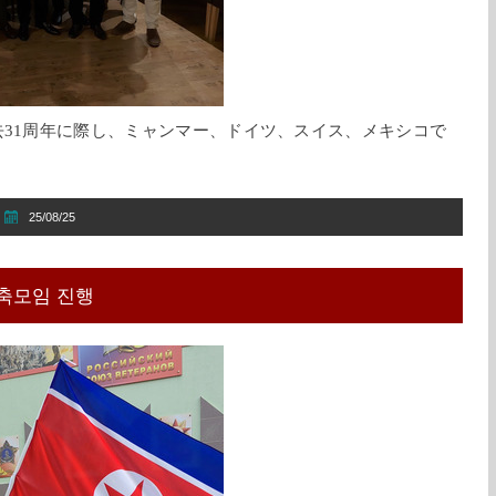
去31周年に際し、ミャンマー、ドイツ、スイス、メキシコで
25/08/25
축모임 진행