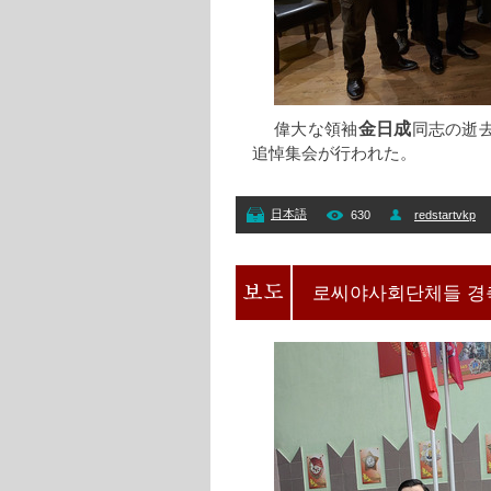
金日成
偉大な領袖
同志の逝
追悼集会が行われた。
日本語
630
redstartvkp
로씨야사회단체들 경