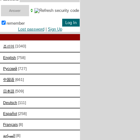
remember
Lost password
|
Sign Up
조선어
[1040]
English
[758]
Русский
[727]
中国语
[661]
日本語
[509]
Deutsch
[111]
Español
[258]
Français
[8]
السياحة
[8]