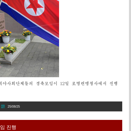
로씨야사회단체들의 경축모임이 12일 로병련맹청사에서 진행
25/08/25
임 진행