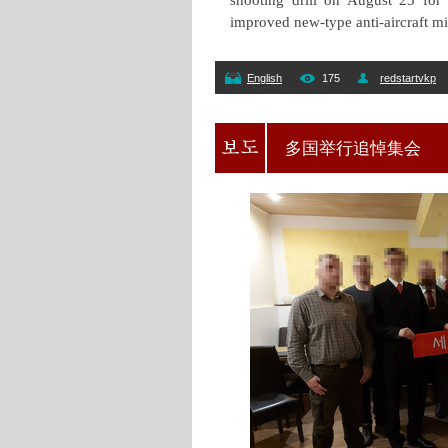
shooting drill on August 23 for
improved new-type anti-aircraft mis
English
175
redstartvkp
多国举行追悼集会