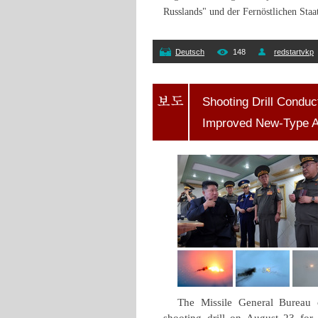
Russlands" und der Fernöstlichen Staa
Deutsch
148
redstartvkp
Shooting Drill Conduc
Improved New-Type Ant
The Missile General Bureau 