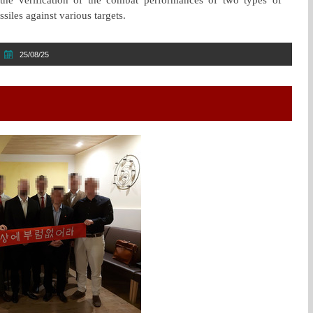
 the verification of the combat performances of two types of
siles against various targets.
25/08/25