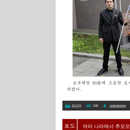
조국해방 80돐에 즈음한 
되였다.
조선어
148
redstartvkp
여러 나라에서 추모모