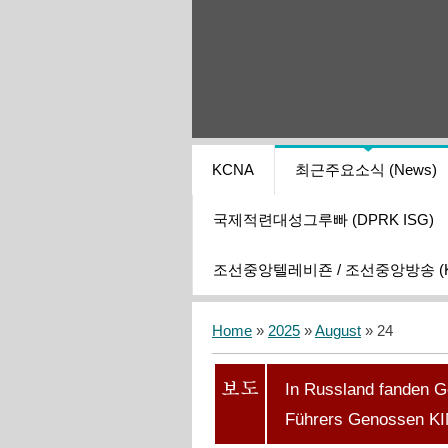
KCNA
최근주요소식 (News)
국제적련대성그루빠 (DPRK ISG)
조선중앙텔레비죤 / 조선중앙방송 (KCT
Home
»
2025
»
August
»
24
In Russland fanden 
Führers Genossen KI