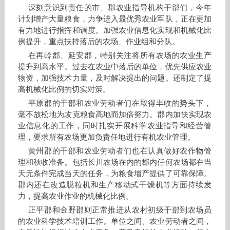
深刻意识到责任的市、郡农业指导机构干部们，今年
计划增产大量粮食，力争进入最优秀农业军队，正在更加
有力地进行指挥和调度。加强农业信息化实现和机械化比
例提升，重点扶持落后的农场、作业组和分队。
在再岭郡、延安郡，特别关注将所有农场的农业生产
提升到高水平。过去在农业中落后的单位，优先供应农业
物资，加强技术力量，及时解决提出的问题。还制定了提
高机械化比例的切实对策。
平原郡的干部和农业劳动者们在取得丰收的势头下，
毫不放松地为攻克粮食高地而加倍努力。郡内加快实现农
业信息化的工作，同时扎实开展科学农业指导和经营管
理，要求所有农场更加负责任地进行有机农业管理。
黄州郡的干部和农业劳动者们也在认真做好农作物管
理和秋收准备。包括长川农场在内的郡内任何农场都在当
天无条件完成当天的任务，为粮食增产提供了可靠保障。
郡内还在改造脱粒机和生产移动式干燥机等方面持续发
力，提高农业作业的机械化比例。
正平郡和金野郡则正常推进从农村初级干部到农场员
的农业科学技术培训工作。单位之间、农业劳动者之间，