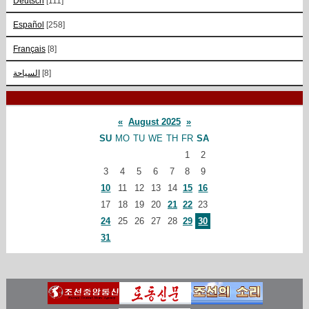
Deutsch
[111]
Español
[258]
Français
[8]
السياحة
[8]
«
August 2025
»
SU
MO
TU
WE
TH
FR
SA
1
2
3
4
5
6
7
8
9
10
11
12
13
14
15
16
17
18
19
20
21
22
23
24
25
26
27
28
29
30
31