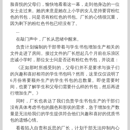
脸喜悦的父母们，愉快地看着这一幕，走到他身边的一位
女士走过来。她的来意是她在上小学的女儿坚持要背粉红
色的书包，问是否有粉红色的书包。厂长的心情很沉重，
因为剩下的粉红色书包已经没有了。
...
在敲门声中，厂长从思绪中醒来。
负责计划编制的干部带着与学生书包增加生产相关的
文件走进了房间。接过文件的厂长想起几个月前在乐浪区
忠诚小学时，那位女士问是否还有粉红色书包，并说道：
《正如那时所感受到的，父母们并不是要求与孩子们
的兴趣和喜好相符的学生书包吗？然而，这里仅仅说明了
6月份将要额外生产的学生书包的总数量。即使需要时
间，也要了解学生和父母们需要什么样的书包，然后再进
行增加生产。》
同时，厂长也表达了我们负责学生书包生产的干部们
没有具体考虑书包的颜色和形状的需求，急于增加生产数
量是无法给我们的学生提供符合他们兴趣和喜好的优质书
包的遗憾心情。
看着陷入自责和反思的厂长，计划干部无法抑制内心