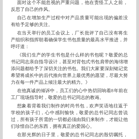
面对这个不能忽视的严重问题，他在责怪工人之前，
反思了自己的作风。
自己在增加生产过程中对产品质量可能出现的偏差没
有给予足够的关注。
在当天举行的员工会议上，厂长批评了自己没有将生
产组织和指挥朝着确保学生书包质量的最高水平推进，并
呼吁道：
《我们生产的学生书包是什么样的书包呢？敬爱的总
书记同志亲自指导设计，甚至对背包式书包肩带的海绵增
添问题都给予了深切关注的书包。我们大家要深刻铭记党
希望将成长中的后代推向世界上最优秀的愿望，尽最大努
力在每一件产品上倾注最大的精力。》
在他真诚的倾诉中，员工们的心中热切回响着8年前在
工厂现场指导时，敬爱的总书记同志的教诲。
想象着背着我们制作的时尚书包，欢声笑语地往返于
学校的孩子们，心中感到愉快，敬爱的总书记同志曾说
过，所有孩子所需的一切都必须由我们来制作，才能让他
们珍惜自己的东西，拥有真正的爱国心。
在那光辉的日子里，敬爱的总书记同志的殷切嘱托，