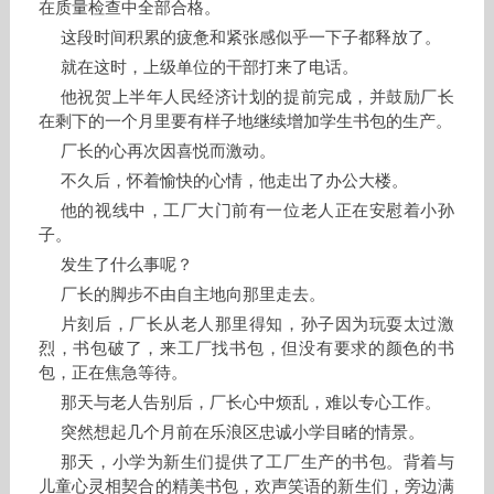
在质量检查中全部合格。
这段时间积累的疲惫和紧张感似乎一下子都释放了。
就在这时，上级单位的干部打来了电话。
他祝贺上半年人民经济计划的提前完成，并鼓励厂长
在剩下的一个月里要有样子地继续增加学生书包的生产。
厂长的心再次因喜悦而激动。
不久后，怀着愉快的心情，他走出了办公大楼。
他的视线中，工厂大门前有一位老人正在安慰着小孙
子。
发生了什么事呢？
厂长的脚步不由自主地向那里走去。
片刻后，厂长从老人那里得知，孙子因为玩耍太过激
烈，书包破了，来工厂找书包，但没有要求的颜色的书
包，正在焦急等待。
那天与老人告别后，厂长心中烦乱，难以专心工作。
突然想起几个月前在乐浪区忠诚小学目睹的情景。
那天，小学为新生们提供了工厂生产的书包。背着与
儿童心灵相契合的精美书包，欢声笑语的新生们，旁边满