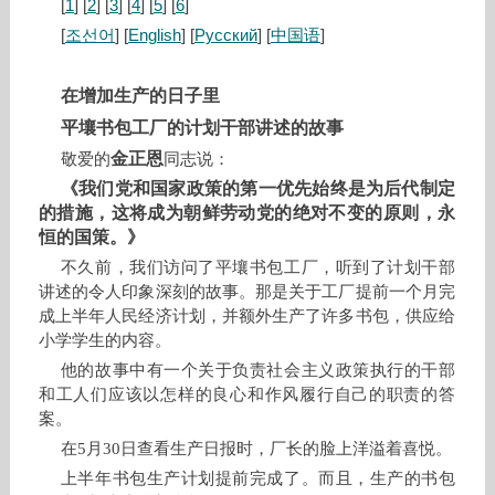
[
1
] [
2
] [
3
] [
4
] [
5
] [
6
]
[
조선어
] [
English
] [
Русский
] [
中国语
]
在增加生产的日子里
平壤书包工厂的计划干部讲述的故事
金正恩
敬爱的
同志说：
《我们党和国家政策的第一优先始终是为后代制定
的措施，这将成为朝鲜劳动党的绝对不变的原则，永
恒的国策。》
不久前，我们访问了平壤书包工厂，听到了计划干部
讲述的令人印象深刻的故事。那是关于工厂提前一个月完
成上半年人民经济计划，并额外生产了许多书包，供应给
小学学生的内容。
他的故事中有一个关于负责社会主义政策执行的干部
和工人们应该以怎样的良心和作风履行自己的职责的答
案。
在5月30日查看生产日报时，厂长的脸上洋溢着喜悦。
上半年书包生产计划提前完成了。而且，生产的书包