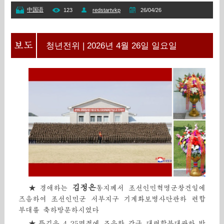
中国语
123
redstartvkp
26/04/26
청년전위 | 2026년 4월 26일 일요일
김정은
★
경애하는
동지께서 조선인민혁명군창건일에
즈음하여 조선인민군 서부지구 기계화보병사단관하 련합
부대를 축하방문하시였다
★
뜻깊은 4.25명절에 즈음한 각급 대련합부대관하 박