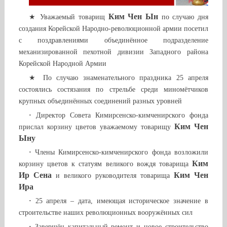
Ким Чен Ын
★ Уважаемый товарищ
по случаю дня
создания Корейской Народно-революционной армии посетил
с поздравлениями объединённое подразделение
механизированной пехотной дивизии Западного района
Корейской Народной Армии
★ По случаю знаменательного праздника 25 апреля
состоялись состязания по стрельбе среди миномётчиков
крупных объединённых соединений разных уровней
·
Директор Совета Кимирсенско-кимченирского фонда
Ким Чен
прислал корзину цветов уважаемому товарищу
Ыну
·
Члены Кимирсенско-кимченирского фонда возложили
Ким
корзину цветов к статуям великого вождя товарища
Ир Сена
Ким Чен
и великого руководителя товарища
Ира
·
25 апреля – дата, имеющая историческое значение в
строительстве наших революционных вооружённых сил
·
Завершён капитальный ремонт и новое строительство