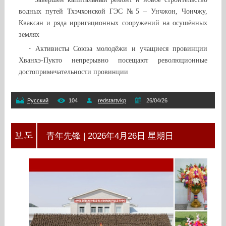
водных путей Тхэчхонской ГЭС №5 – Унчжон, Чончжу,
Кваксан и ряда ирригационных сооружений на осушённых
землях
·
Активисты Союза молодёжи и учащиеся провинции
Хванхэ-Пукто непрерывно посещают революционные
достопримечательности провинции
Русский
104
redstartvkp
26/04/26
青年先锋 | 2026年4月26日 星期日