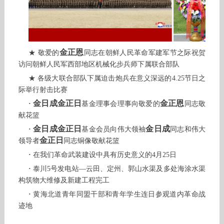
金正恩
★ 敬爱的
同志在朝鲜人民革命军建军节之际祝贺
访问朝鲜人民军西部地区机械化步兵师下属联合部队
★ 各级大联合部队下属迫击炮兵在意义深远的4.25节日之
际举行射击比赛
金日成金正日
金正恩
·
基金理事会理事向敬爱的
同志敬
献花篮
金日成金正日
金日成
·
基金会员向伟大领袖
同志和伟大
金正日
领导者
同志铜像敬献花篮
·
在我们革命武装建设中具有历史意义的4月25日
·
泰川5号发电站—云田、定州、郭山水渠及多处海涂水渠
构筑物大维修及新建工程完工
·
黄海北道青年同盟干部和青年学生连日参观道内革命战
迹地