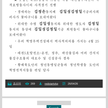
격포병들사이의 사격경기 진행
김정은
김일성김정일
·
경애하는
동지께
기금리사회
리사가 꽃바구니를 보내여왔다
김일성
김정일
·
위대한 수령
동지와 위대한 령도자
김일성김정일
동지의 동상에
기금 회원들이 꽃바구니를
보내여왔다
·
우리 혁명무력건설에서 력사적의의를 가지는 4월 25
일
·
태천5호발전소-운전, 정주, 곽산물길과 여러 간석지
물길구조물의 대보수 및 신설공사 결속
·
황해북도안의 청년동맹일군들과 청년학생들 도안의
혁명전적지들을 련일 답사
조선어
269
redstartvkp
26/04/26