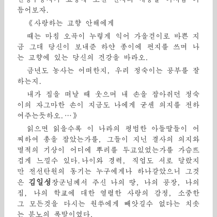
듬어보자.
《사랑하는 고향 안해에게
때는 마침 오곡이 누렇게 익어 가을걷이로 바쁜 지
금 그대 당신이 보내준 하얀 종이에 편지를 쓰며 나
는 고향에 있는 당신의 건강을 바라오.
금년도 농사는 어떠한지, 우리 정숙이는 공부를 잘
하는지.
내가 집을 떠날 때 웃으며 내 손을 잡아쥐던 정숙
이의 자그마한 손이 지금도 나에게 굳센 의지를 전하
여주는듯하오.…》
읽으면 읽을수록 이 나라의 평범한 아들딸들이 어
찌하여 총을 잡았는가를, 그들이 지닌 결사의 의지와
멸적의 기상이 어디에 뿌리를 두고있었는가를 가슴뜨
겁게 느낄수 있다.나이와 경력, 직업도 서로 달랐지
만 전선탄원의 동기는 누구에게나 하나같았으니 그것
김일성
은
장군님께서 주신 나의 땅, 나의 공장, 나의
집, 나의 학교에 대한 열렬한 사랑의 감정, 소중한
그 모든것을 다시는 원쑤에게 빼앗길수 없다는 치솟
는 분노의 폭발이였다.