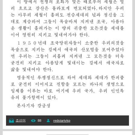
이 땅에서 전쟁의 포화가 멎은 때로부터 세월은 멀
리 흐르고 강산은 몰라보게 변모되였다.하지만 우리
는 아무리 세월이 흘러도 전승세대의 넋과 정신을 그
대로 계승하여 그들이 목숨바쳐 지켜낸 조국, 아름다
운 생활이 흘러가는 이 땅의 귀중한 모든것을 세대를
이어 영원히 지키고 빛내여가야 한다.
１９５０년대 조국방위자들이 소중한 우리의것을
목숨으로 지키는 길에서 애국의 산모범을 보여주었다
면 우리는 그들이 피흘려 지켜낸 그 모든것을 더욱
굳건히 지키고 아름답게 빛내이는 길에서 애국자로
삶을 빛내여야 한다.
영웅적인 투쟁정신으로 하여 세대와 세대가 한피줄
로 굳건히 이어지고 진함을 모르는 하나의 생명으로
일체를 이루는 바로 여기에 우리 국가, 우리 인민특
유의 불가항력이 있다.
본사기자 강금성
조선어
88
redstartvkp