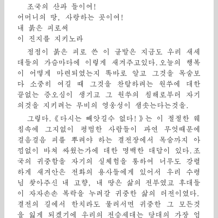
조국의 산과 들이여!
어머니의 땅, 사랑하는 곳이여!
내 붉은 피로써
이 진지를 지키노라
점점이 붉은 피로 쓴 이 글발은 지금도 우리 새세
대들의 가슴마다에 이렇게 새겨주고있다.오늘의 행복
이 어떻게 마련되였는지 똑바로 알고 그것을 목숨보
다 소중히 여길 때 그것을 찬탈하려는 원쑤에 대한
끝없는 증오심이 생기고 그 원쑤의 침해로부터 자기
의것을 지키려는 무비의 영웅성이 샘솟는다는것을.
그렇다.《다시는 빼앗길수 없다!》는 이 절절한 웨
침속에 그지없이 평범한 사람들이 과연 무엇때문에
걸음걸음 피를 뿌려야 하는 결전장에서 목숨까지 아
낌없이 바쳐 싸웠는가에 대한 명백한 대답이 있다.조
국의 귀중함을 자기의 실체험을 통하여 너무도 강렬
하게 새겨안은 전화의 용사들에게 있어서 우리 수령
님 찾아주신 내 고향, 내 땅은 삶의 전부였고 후대들
이 자자손손 복락을 누려갈 귀중한 삶의 터전이였다.
결전의 길에서 한치라도 물러서면 귀중한 그 모든것
을 잃게 되겠기에 우리의 전승세대는 당대의 가장 엄