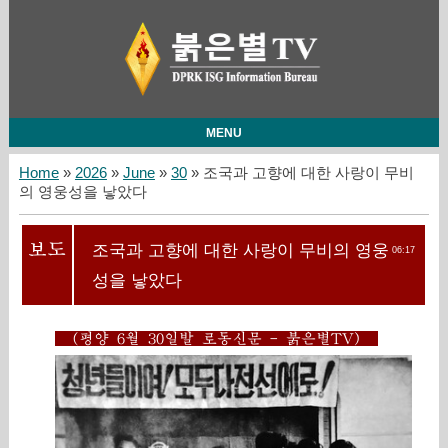
MENU
Home
»
2026
»
June
»
30
» 조국과 고향에 대한 사랑이 무비
의 영웅성을 낳았다
조국과 고향에 대한 사랑이 무비의 영웅
06:17
성을 낳았다
(평양 6월 30일발 로동신문 - 붉은별TV)