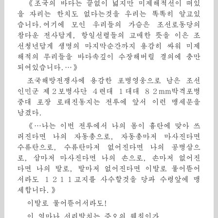
《조국의 바다는 끝없이 넓지만 미제해적선이 떠있
을 자리는 한치도 없다는것을 우리는 똑똑히 알고있
습니다.여기에 모인 우리들의 가슴은 조선로동당의
참다운 전사답게, 항일선렬들의 고매한 뜻을 이은 조
선청년답게 생명의 마지막순간까지 용감히 싸워 미제
해적의 무리들을 바다속깊이 수장해버릴 결의에 충만
되여있습니다.…》
조국해방전쟁사에 용감한 포병영웅으로 남은 조선
인민군 제２보병사단 ４련대 １대대 ８２mm박격포병
중대 포장 로태진동지는 전투에 앞서 이런 맹세문을
남겼다.
《…나는 이번 전투에서 나의 몸이 흉탄에 맞아 쓰
러진다면 나의 자동총으로, 자동총마저 마사진다면
수류탄으로, 수류탄마저 없어진다면 나의 공병삽으
로, 삽마저 마사진다면 나의 손으로, 손마저 없어진
다면 나의 발로, 발마저 없어진다면 이발로 물어뜯어
서라도 １２１１고지를 사수할것을 당과 수령앞에 맹
세합니다.》
이발로 물어뜯어서라도!
이 얼마나 서리발치는 증오의 웨침인가.