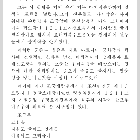
그는 이 맹세를 지켜 숨이 지는 마지막순간까지 멸
적의 포탄을 날렸다.그의 전우들도 마지막순간까지
위대한 수령님과 조국앞에 충실할것을 나의 고향이며
나의 집뜨락인 １２１１고지전호속에서 다시한번 굳게
결의한다고 웨치며 로태진복수포운동을 전개하여 원쑤
들에게 불벼락을 안기였다.
이처럼 군종과 병종은 서로 다르지만 공화국의 력
사에 전설적인 신화를 남긴 어뢰정대의 맹세문과 로
태진포장의 결의는 소중한 우리의것을 빼앗으려는 원
쑤에 대한 서리발치는 증오가 죽음도 불사하는 영웅
성을 낳는다는것을 여실히 보여주고있다.
여기에 지난 조국해방전쟁시기 조선인민군 제１３
보병사단 정찰소대장이였던 량형익동지가 １２１１고
지 가칠봉앞 무명고지전투에서 최후의 시각에 한그루
나무우에 피로써 쓴 시구절이 있다.
조국은
고향은
싸워도 불타도 언제든
아름답고 그리웁다