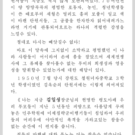
원서들이 지금도 적지 않게 보관되여있다.７０여년전
이 땅 방방곡곡의 평범한 로동자, 농민, 청년학생들
이 쓴 때로부터 세월은 멀리도 흘러 보풀이 일고 색
이 바랜 탄원서들, 그 글줄을 한자한자 읽어내려가느
라면 거기에 관통되여흐르는 하나의 격렬한 감정을
느낄수 있다.
절대로 다시는 빼앗길수 없다!
바로 이 말속에 그지없이 소박하고 평범했던 이 나
라 사람들이 어이하여 손에 총을 잡았으며 세계전쟁
사에 그 류례를 찾아볼수 없는 무비의 희생성과 영웅
성을 발휘할수 있었는가에 대한 해답이 있다.
１９５０년 ７월 당시 강원도 철원녀자중학교 ３학
년 학생이였던 김옥순의 탄원서에는 이렇게 씌여져있
다.
김일성
《나는 지금
장군님의 현명한 령도아래 우
리 부모들이 지난 ５년동안 피땀으로 아름답게 꾸려
놓은 민주학원에 미제침략군비행기들이 침입하여 우리
들의 머리우에 야만적인 폭격을 가하고있는 참을수
없는 순간에 이 편지를 씁니다.
적들의 만행에 대한 분노는 더는 참을수 없습니다.