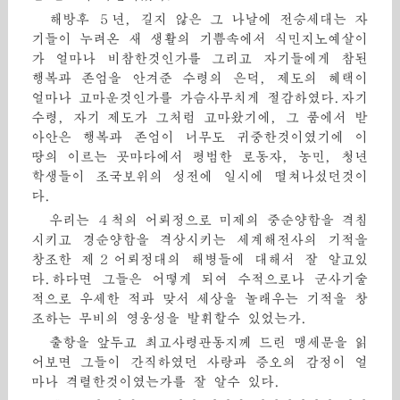
해방후 ５년, 길지 않은 그 나날에 전승세대는 자
기들이 누려온 새 생활의 기쁨속에서 식민지노예살이
가 얼마나 비참한것인가를 그리고 자기들에게 참된
행복과 존엄을 안겨준 수령의 은덕, 제도의 혜택이
얼마나 고마운것인가를 가슴사무치게 절감하였다.자기
수령, 자기 제도가 그처럼 고마왔기에, 그 품에서 받
아안은 행복과 존엄이 너무도 귀중한것이였기에 이
땅의 이르는 곳마다에서 평범한 로동자, 농민, 청년
학생들이 조국보위의 성전에 일시에 떨쳐나섰던것이
다.
우리는 ４척의 어뢰정으로 미제의 중순양함을 격침
시키고 경순양함을 격상시키는 세계해전사의 기적을
창조한 제２어뢰정대의 해병들에 대해서 잘 알고있
다.하다면 그들은 어떻게 되여 수적으로나 군사기술
적으로 우세한 적과 맞서 세상을 놀래우는 기적을 창
조하는 무비의 영웅성을 발휘할수 있었는가.
출항을 앞두고 최고사령관동지께 드린 맹세문을 읽
어보면 그들이 간직하였던 사랑과 증오의 감정이 얼
마나 격렬한것이였는가를 잘 알수 있다.