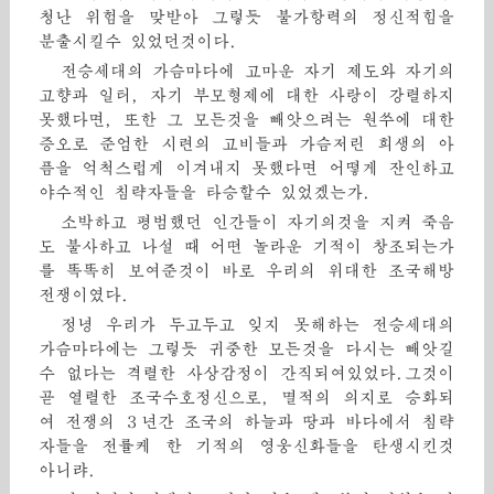
청난 위험을 맞받아 그렇듯 불가항력의 정신적힘을
분출시킬수 있었던것이다.
전승세대의 가슴마다에 고마운 자기 제도와 자기의
고향과 일터, 자기 부모형제에 대한 사랑이 강렬하지
못했다면, 또한 그 모든것을 빼앗으려는 원쑤에 대한
증오로 준엄한 시련의 고비들과 가슴저린 희생의 아
픔을 억척스럽게 이겨내지 못했다면 어떻게 잔인하고
야수적인 침략자들을 타승할수 있었겠는가.
소박하고 평범했던 인간들이 자기의것을 지켜 죽음
도 불사하고 나설 때 어떤 놀라운 기적이 창조되는가
를 똑똑히 보여준것이 바로 우리의 위대한 조국해방
전쟁이였다.
정녕 우리가 두고두고 잊지 못해하는 전승세대의
가슴마다에는 그렇듯 귀중한 모든것을 다시는 빼앗길
수 없다는 격렬한 사상감정이 간직되여있었다.그것이
곧 열렬한 조국수호정신으로, 멸적의 의지로 승화되
여 전쟁의 ３년간 조국의 하늘과 땅과 바다에서 침략
자들을 전률케 한 기적의 영웅신화들을 탄생시킨것
아니랴.