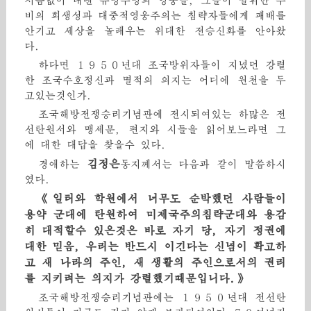
서슴없이 내댄 유명무명의 영웅들, 그들이 발휘한 무
비의 희생성과 대중적영웅주의는 침략자들에게 패배를
안기고 세상을 놀래우는 위대한 전승신화를 안아왔
다.
하다면 １９５０년대 조국방위자들이 지녔던 강렬
한 조국수호정신과 멸적의 의지는 어디에 원천을 두
고있는것인가.
조국해방전쟁승리기념관에 전시되여있는 하많은 전
선탄원서와 맹세문, 편지와 시들을 읽어보느라면 그
에 대한 대답을 찾을수 있다.
김정은
경애하는
동지께서는 다음과 같이 말씀하시
였다.
《일터와 학원에서 너무도 순박했던 사람들이
용약 군대에 탄원하여 미제국주의침략군대와 용감
히 대적할수 있은것은 바로 자기 당, 자기 정권에
대한 믿음, 우리는 반드시 이긴다는 신념이 확고하
고 새 나라의 주인, 새 생활의 주인으로서의 권리
를 지키려는 의지가 강렬했기때문입니다.》
조국해방전쟁승리기념관에는 １９５０년대 전선탄