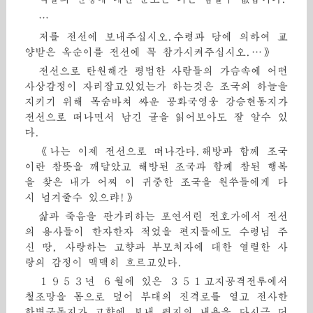
…
저를 전선에 보내주십시오.수령과 당에 의하여 교
양받은 옥순이를 전선에 꼭 참가시켜주십시오.…》
전선으로 탄원해간 평범한 사람들의 가슴속에 어떤
사상감정이 자리잡고있었는가 하는것은 조국의 하늘을
지키기 위해 목숨바쳐 싸운 공화국영웅 강승현동지가
전선으로 떠나면서 남긴 글을 읽어보아도 잘 알수 있
다.
《나는 이제 전선으로 떠나간다.해방과 함께 조국
이란 참뜻을 깨달았고 해방된 조국과 함께 참된 행복
을 찾은 내가 어찌 이 귀중한 조국을 원쑤들에게 다
시 넘겨줄수 있으랴!》
삶과 죽음을 판가리하는 포연서린 전호가에서 전선
의 용사들이 한자한자 적었을 편지들에도 수령님 주
신 땅, 사랑하는 고향과 부모처자에 대한 열렬한 사
랑의 감정이 맥맥히 흐르고있다.
１９５３년 ６월에 있은 ３５１고지공격전투에서
철조망을 몸으로 덮어 부대의 진격로를 열고 전사한
한병구동지가 고향에 보낸 편지의 내용을 다시금 더