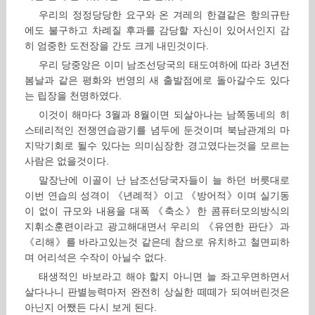
우리의 정정당당한 요구와 온 겨레의 한결같은 항의규탄
에도 불구하고 차례질 후과를 감당할 자신이 있어서인지 감
히 엄중한 도전장을 간도 크게 내민것이다.
우리 당중앙은 이미 남조선당국의 태도여하에 따라 3년전
봄날과 같은 평화와 번영의 새 출발점에로 돌아갈수도 있다
는 립장을 천명하였다.
이것이 해마다 3월과 8월이면 되살아나는 남쪽동네의 히
스테리적인 전쟁연습광기를 념두에 둔것이며 북남관계의 마
지막기회로 될수 있다는 의미심장한 경고였다는것을 모르는
사람은 없을것이다.
말장난에 이골이 난 남조선당국자들이 늘 하던 버릇대로
이번 연습의 성격이 《년례적》이고 《방어적》이며 실기동
이 없이 규모와 내용을 대폭 《축소》한 콤퓨터모의방식의
지휘소훈련이라고 광고해대면서 우리의 《유연한 판단》과
《리해》를 바라고있는것 같은데 참으로 유치하고 철면피하
며 어리석은 수작이 아닐수 없다.
태생적인 바보라고 해야 할지 아니면 늘 좌고우면하면서
살다나니 판별능력마저 완전히 상실한 떼떼가 되여버린것은
아닌지 어쨌든 다시 보게 된다.