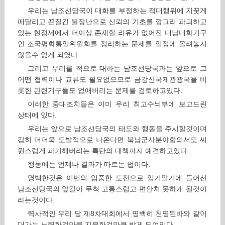
우리는 남조선당국이 대화를 부정하는 적대행위에 지꿎게
매달리고 끈질긴 불장난으로 신뢰의 기초를 깡그리 파괴하고
있는 현정세에서 더이상 존재할 리유가 없어진 대남대화기구
인 조국평화통일위원회를 정리하는 문제를 일정에 올려놓지
않을수 없게 되였다.
그리고 우리를 적으로 대하는 남조선당국과는 앞으로 그
어떤 협력이나 교류도 필요없으므로 금강산국제관광국을 비
롯한 관련기구들도 없애버리는 문제를 검토하고있다.
이러한 중대조치들은 이미 우리 최고수뇌부에 보고드린
상태에 있다.
우리는 앞으로 남조선당국의 태도와 행동을 주시할것이며
감히 더더욱 도발적으로 나온다면 북남군사분야합의서도 씨
원스럽게 파기해버리는 특단의 대책까지 예견하고있다.
행동에는 언제나 결과가 따르는 법이다.
명백한것은 이번의 엄중한 도전으로 임기말기에 들어선
남조선당국의 앞길이 무척 고통스럽고 편안치 못하게 될것이
라는것이다.
력사적인 우리 당 제8차대회에서 명백히 천명된바와 같이
대가는 노력한것만큼,지불한것만큼 받게 되여있다.