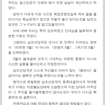
우리는 알고있은지 오래며 때가 되면 낱낱이 계산하려고 하
였다.
앞뒤가 다르게 이런 식으로 북침전쟁연습에 계속 열을 올
리다가는 북남관계가 앞으로 어떻게 될수 있다는것을 남조선
당국은 그 누구보다 잘 알고있을것이다.
이에 대해 우리는 루차 강조하였고 인내심을 발휘하며 충
분한 기회도 주었다.
그럼에도 남조선당국은 또다시 온 민족이 지켜보는 앞에
서 《따뜻한 3월》이 아니라 《전쟁의 3월》,《위기의 3월》
을 선택하였다.
3월의 봄계절에 모두가 기대하는 따뜻한 훈풍이 아니라
스산한 살풍을 몰아오려고 작정한것이다.
남조선당국은 스스로 자신들도 바라지 않는 《붉은선》을
넘어서는 얼빠진 선택을 하였다는것을 느껴야 한다.
병적으로 체질화된 남조선당국의 동족대결의식과 적대행
위가 이제는 치료불능상태에 도달했으며 이런 상대와 마주앉
아 그 무엇을 왈가왈부할것이 없다는것이 우리가 다시금 확
증하게 된 결론이다.
전쟁연습과 대화,적대와 협력은 절대로 량립될수 없다.