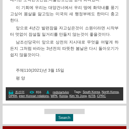
이 기회에 우리는 대양건너에서 우리 땅에 화약내를 풍기
고싶어 몸살을 앓고있는 미국의 새 행정부에도 한마디 충고
한다.
앞으로 4년간 발편잠을 자고싶은것이 소원이라면 시작부
터 멋없이 잠설칠 일거리를 만들지 않는것이 좋을것이다.
남조선당국이 앞으로 상전의 지시대로 무엇을 어떻게 하
든지 그처럼 바라는 3년전의 따뜻한 봄날은 다시 돌아오기가
쉽지 않을것이다.
주체110(2021)년 3월 15일
평 양
Tags
:
South Korea
,
North Korea
,
조선어
816
redstartvkp
DPRK
,
inter-Korean relations
,
WPK
,
Korea
,
Kim Yo Jong
,
KITB
,
CPRC