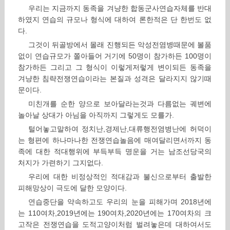
우리는 지금까지 동족을 겨냥한 합동군사연습자체를 반대
하였지 연습의 규모나 형식에 대하여 론한적은 단 한번도 없
다.
그것이 뒤골방에서 몰래 진행되든 악성전염병때문에 볼품
없이 연습규모가 쫄아들어 거기에 50명이 참가하든 100명이
참가하든 그리고 그 형식이 이렇게저렇게 변이되든 동족을
겨냥한 침략전쟁연습이라는 본질과 성격은 달라지지 않기때
문이다.
미친개를 순한 양으로 보아달라는것과 다름없는 궤변에
놀아날 상대가 아님을 아직까지 그렇게도 모를가.
털어놓고말하여 정치난,경제난,대류행전염병난에 허덕이
는 형편에 하나마나한 전쟁연습놀음에 매여달리면서까지 동
족에 대한 적대행위에 부득부득 명운을 거는 남조선당국의
처지가 가련하기 그지없다.
우리에 대한 비정상적인 적대감과 불신으로부터 출발한
피해망상이 극도에 달한 모양이다.
연습중단을 약속하고도 우리의 눈을 피해가며 2018년에
는 110여차,2019년에는 190여차,2020년에는 170여차의 크
고작은 전쟁연습을 도적고양이처럼 벌려놓은데 대하여서도