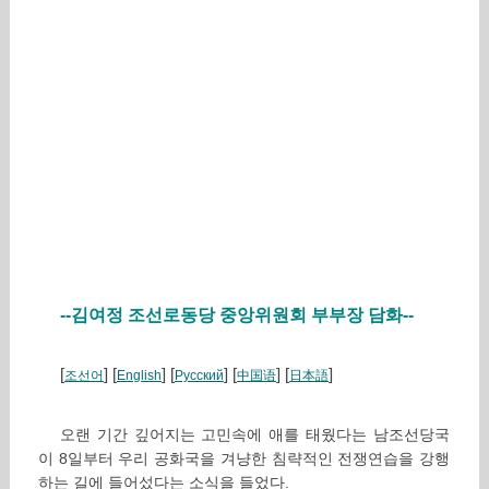
--김여정 조선로동당 중앙위원회 부부장 담화--
[
] [
] [
] [
] [
]
조선어
English
Русский
中国语
日本語
오랜 기간 깊어지는 고민속에 애를 태웠다는 남조선당국
이 8일부터 우리 공화국을 겨냥한 침략적인 전쟁연습을 강행
하는 길에 들어섰다는 소식을 들었다.