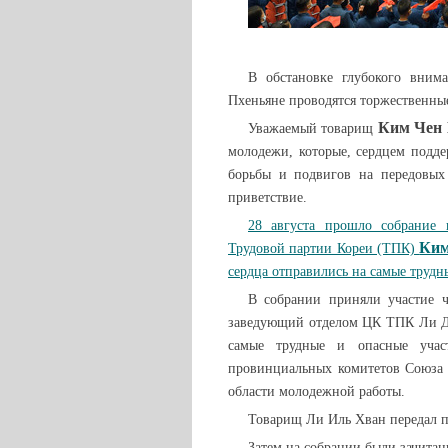
В обстановке глубокого вни
Пхеньяне проводятся торжественны
Ким Чен
Уважаемый товарищ
молодежи, которые, сердцем подд
борьбы и подвигов на передовых 
приветствие.
28 августа прошло собрание п
Ким
Трудовой партии Кореи (ТПК)
сердца отправились на самые трудн
В собрании приняли участие 
заведующий отделом ЦК ТПК Ли Ду
самые трудные и опасные учас
провинциальных комитетов Союза 
области молодежной работы.
Товарищ Ли Иль Хван передал 
Затем на собрании были зачита