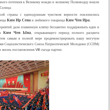
чного почтения к Великому вождю
и великому Полководцу
вошли
Солнца.
ей страны с единодушным чувством верности поклонились
Ким Ир Сен
а
Ким Чен Ир
а
.
рища
и любимого товарища
риятий дали пламенную клятву беззаветно поддерживать идеи и
Ким Чен Ын
а
ща
, открывающего период полного расцвета
 тем самым в полной мере продемонстрировать нашу могучую
намя Социалистического Союза Патриотической Молодежи (ССПМ)
 в жизнь постановления Ⅷ съезда партии.