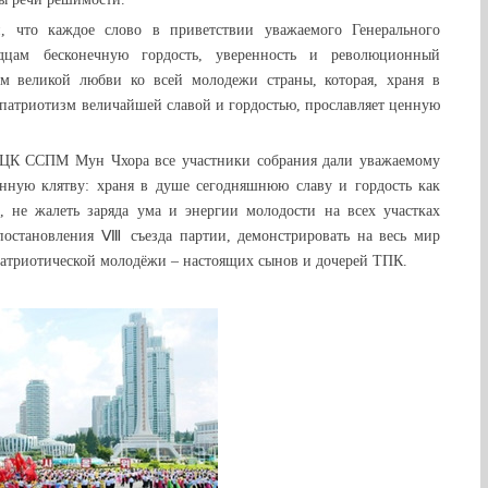
, что каждое слово в приветствии уважаемого Генерального
дцам бесконечную гордость, уверенность и революционный
ием великой любви ко всей молодежи страны, которая, храня в
 патриотизм величайшей славой и гордостью, прославляет ценную
я ЦК ССПМ Мун Чхора все участники собрания дали уважаемому
енную клятву: храня в душе сегодняшнюю славу и гордость как
 не жалеть заряда ума и энергии молодости на всех участках
постановления Ⅷ съезда партии, демонстрировать на весь мир
атриотической молодёжи – настоящих сынов и дочерей ТПК.