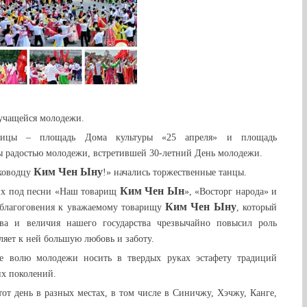
учащейся молодежи.
олицы – площадь Дома культуры «25 апреля» и площадь
 радостью молодежи, встретившей 30-летний День молодежи.
Ким Чен Ын
у
ководцу
!» начались торжественные танцы.
Ким Чен Ын
их под песни «Наш товарищ
», «Восторг народа» и
Ким Чен Ын
у
о благоговения к уважаемому товарищу
, который
ва и величия нашего государства чрезвычайно повысил роль
ляет к ней большую любовь и заботу.
е волю молодежи носить в твердых руках эстафету традиций
х поколений.
т день в разных местах, в том числе в Синичжу, Хэчжу, Канге,