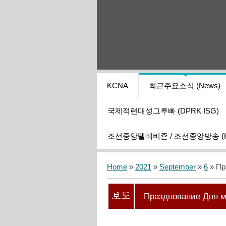
KCNA
최근주요소식 (News)
국제적련대성그루빠 (DPRK ISG)
조선중앙텔레비죤 / 조선중앙방송 (KCT
Home
»
2021
»
September
»
6
» Пр
Празднование Дня 