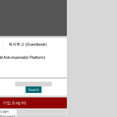
독자투고 (Guestbook)
i-imperialist Platform)
가입 (Log In)
Login:
Password: