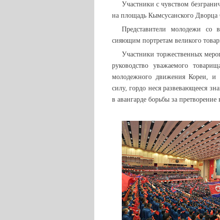
Участники с чувством безграни
на площадь Кымсусанского Дворца 
Представители
молодежи со вс
сияющим портретам великого това
Участники торжественных мероп
руководство уважаемого товари
молодежного движения Кореи, и
силу, гордо неся развевающееся з
в авангарде борьбы за претворение