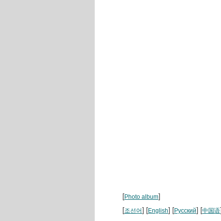
[
]
Photo album
[
] [
] [
] [
조선어
English
Русский
中国语