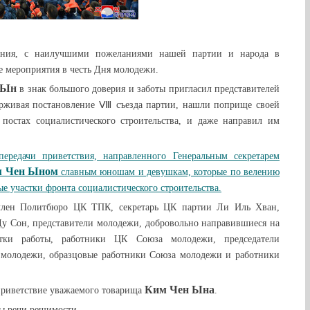
мания, с наилучшими пожеланиями нашей партии и народа в
е мероприятия в честь Дня молодежи.
 Ын
в знак большого доверия и заботы пригласил представителей
ерживая постановление Ⅷ съезда партии, нашли поприще своей
постах социалистического строительства, и даже направил им
ередачи приветствия, направленного Генеральным секретарем
 Чен Ын
ом
славным юношам и девушкам, которые по велению
ые участки фронта социалистического строительства.
член Политбюро ЦК ТПК, секретарь ЦК партии Ли Иль Хван,
 Сон, представители молодежи, добровольно направившиеся на
тки работы, работники ЦК Союза молодежи, председатели
молодежи, образцовые работники Союза молодежи и работники
Ким Чен Ын
а
приветствие уважаемого товарища
.
ны речи решимости.