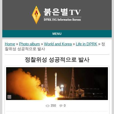
MENU
Home
»
Photo album
»
World and Korea
»
Life in DPRK
» 정
찰위성 성공적으로 발사
정찰위성 성공적으로 발사
350
0
In real size
2218x720
/ 276.8Kb