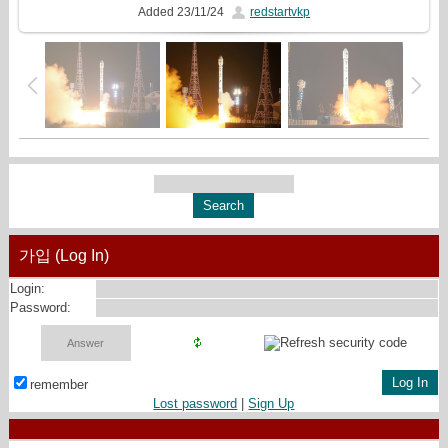
Added
23/11/24
redstartvkp
가입 (Log In)
Login:
Password:
remember
Lost password
|
Sign Up