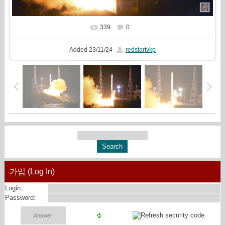
339
0
In real size
1610x871
/ 348.1Kb
Added
23/11/24
redstartvkp
가입 (Log In)
Login:
Password: