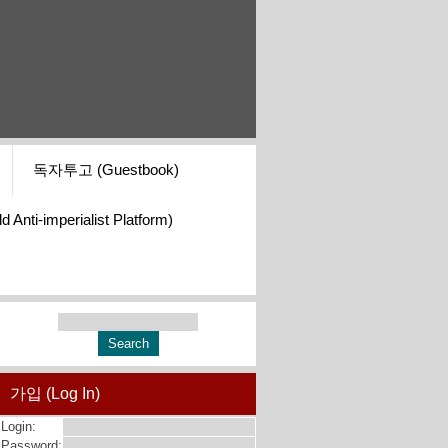
독자투고 (Guestbook)
i-imperialist Platform)
가입 (Log In)
Login:
Password: