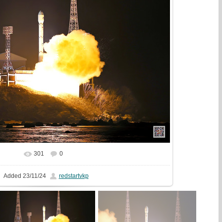
301
0
In real size
1620x1080
/ 455.9Kb
Added
23/11/24
redstartvkp