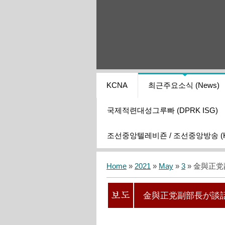
KCNA
최근주요소식 (News)
국제적련대성그루빠 (DPRK ISG)
조선중앙텔레비죤 / 조선중앙방송 (KCT
Home
»
2021
»
May
»
3
» 金與正
金與正党副部長が談