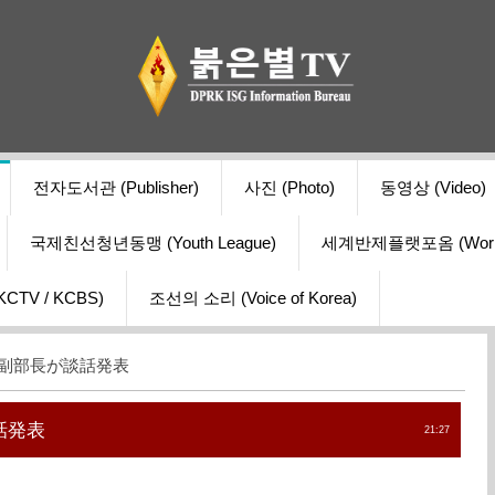
전자도서관 (Publisher)
사진 (Photo)
동영상 (Video)
국제친선청년동맹 (Youth League)
세계반제플랫포옴 (World Ant
V / KCBS)
조선의 소리 (Voice of Korea)
党副部長が談話発表
話発表
21:27