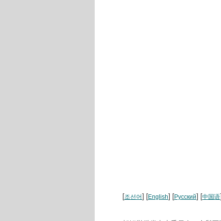
[
] [
] [
] [
조선어
English
Русский
中国语