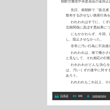
朝鮮労働党中央委員会の金與正
先日、南朝鮮で「脱北者
散布する許せない挑発行為
われわれはすでに、くず
北南関係に及ぼす悪結果に
にもかかわらず、今回、
し、阻止させなかった。
非常に汚い行為に不決感
われわれは、南で働かさ
と見なして、それ相応の行
われわれがどんな決心
は、汚いくずの連中に対す
あろう。
われわれもこれ以上、そ
日本語
686
redstartvkp