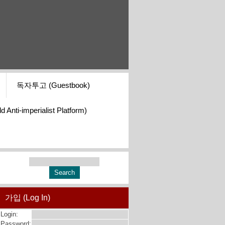
독자투고 (Guestbook)
i-imperialist Platform)
가입 (Log In)
Login:
Password: