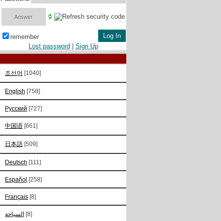
remember
Lost password
|
Sign Up
조선어
[1040]
English
[758]
Русский
[727]
中国语
[661]
日本語
[509]
Deutsch
[111]
Español
[258]
Français
[8]
السياحة
[8]