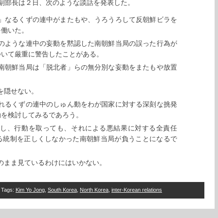
副部長は２日、次のような談話を発表した。
」なるくずの連中がまたもや、うろうろして反朝鮮ビラを
を働いた。
のような連中の妄動を黙認した南朝鮮当局の誤った行為が
ついて厳重に警告したことがある。
南朝鮮当局は「脱北者」らの無分別な妄動をまたもや放置
を隠せない。
れるくずの連中のしゅん動をわが国家に対する深刻な挑発
動を検討してみるであろう。
をし、行動を取っても、それによる悪結果に対する全責任
る統制を正しくしなかった南朝鮮当局が負うことになるで
のまま見ているわけにはいかない。
Tags
:
Kim Yo Jong
,
South Korea
,
North Korea
,
inter-Korean relations