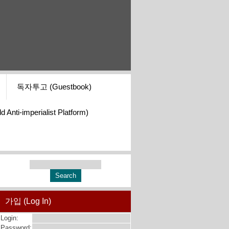
독자투고 (Guestbook)
i-imperialist Platform)
가입 (Log In)
Login:
Password: