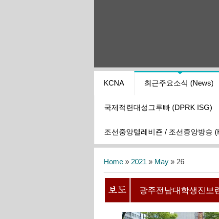
KCNA
최근주요소식 (News)
국제적련대성그루빠 (DPRK ISG)
조선중앙텔레비죤 / 조선중앙방송 (KCT
Home
»
2021
»
May
»
26
광주전남대학생진보련