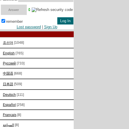
remember
Lost password
|
Sign Up
조선어
[1048]
English
[765]
Русский
[733]
中国语
[668]
日本語
[509]
Deutsch
[111]
Español
[258]
Français
[8]
السياحة
[8]