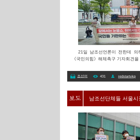
21일 남조선언론이 전한데 
《국민의힘》해체촉구 기자회견을 
조선어
431
redstartvkp
남조선단체들 서울시장