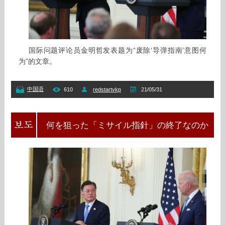
国际问题评论员金明哲发表题为“废除‘导弹指南’意图何
为”的文章。
中国语
610
redstartvkp
21/05/31
何を狙った「ミサイル指針」の終了なのか