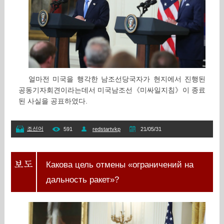
얼마전 미국을 행각한 남조선당국자가 현지에서 진행된
공동기자회견이라는데서 미국남조선《미싸일지침》이 종료
된 사실을 공표하였다.
조선어
591
redstartvkp
21/05/31
Какова цель отмены «ограничений на
дальность ракет»?