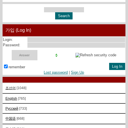
가입 (Log In)
Login:
Password:
remember
Lost password
|
Sign Up
조선어
[1048]
English
[765]
Русский
[733]
中国语
[668]