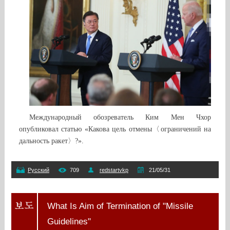
Международный обозреватель Ким Мен Чхор
опубликовал статью «Какова цель отмены〈ограничений на
дальность ракет〉?».
Русский
709
redstartvkp
21/05/31
What Is Aim of Termination of "Missile
Guidelines"