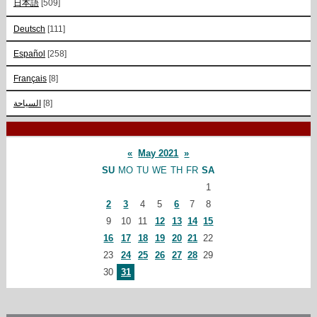
日本語
[509]
Deutsch
[111]
Español
[258]
Français
[8]
السياحة
[8]
«
May 2021
»
SU
MO
TU
WE
TH
FR
SA
1
2
3
4
5
6
7
8
9
10
11
12
13
14
15
16
17
18
19
20
21
22
23
24
25
26
27
28
29
30
31