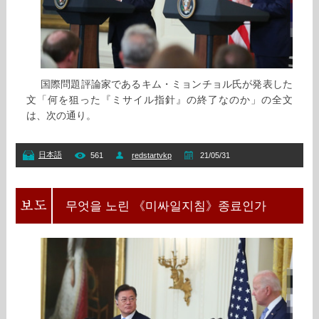
国際問題評論家であるキム・ミョンチョル氏が発表した
文「何を狙った『ミサイル指針』の終了なのか」の全文
は、次の通り。
日本語
561
redstartvkp
21/05/31
무엇을 노린 《미싸일지침》종료인가