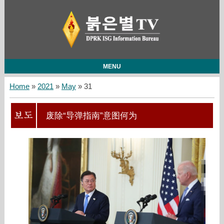
MENU
Home
»
2021
»
May
»
31
废除“导弹指南”意图何为