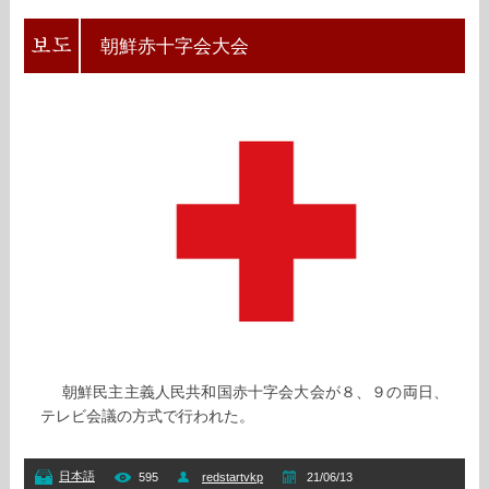
朝鮮赤十字会大会
朝鮮民主主義人民共和国赤十字会大会が８、９の両日、
テレビ会議の方式で行われた。
日本語
595
redstartvkp
21/06/13