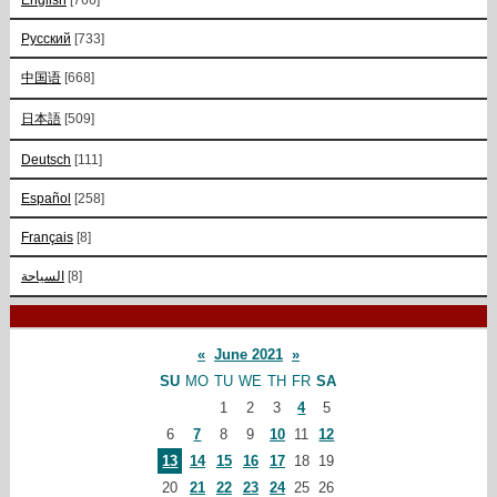
Русский
[733]
中国语
[668]
日本語
[509]
Deutsch
[111]
Español
[258]
Français
[8]
السياحة
[8]
«
June 2021
»
SU
MO
TU
WE
TH
FR
SA
1
2
3
4
5
6
7
8
9
10
11
12
13
14
15
16
17
18
19
20
21
22
23
24
25
26