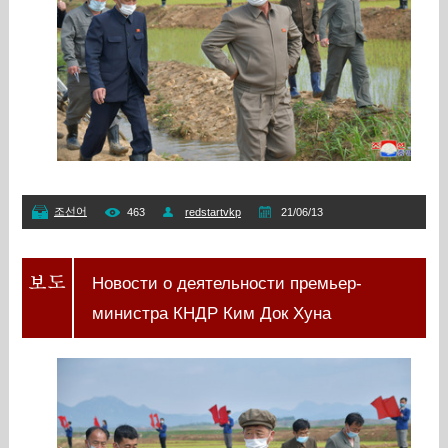
조선어
463
redstartvkp
21/06/13
Новости о деятельности премьер-
министра КНДР Ким Док Хуна