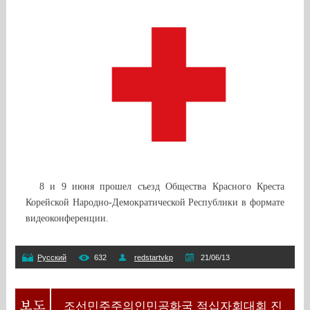
8 и 9 июня прошел съезд Общества Красного Креста
Корейской Народно-Демократической Республики в формате
видеоконференции.
Русский
632
redstartvkp
21/06/13
조선민주주의인민공화국 적십자회대회 진