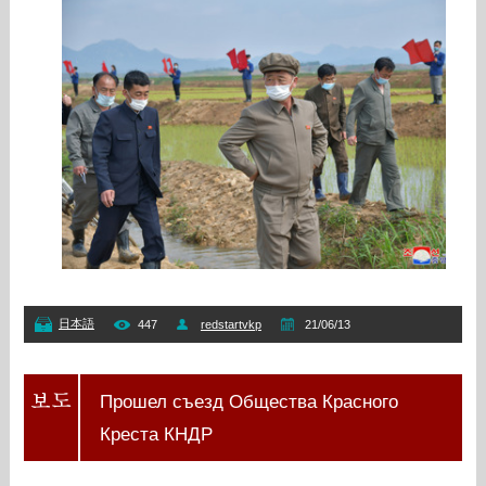
日本語
447
redstartvkp
21/06/13
Прошел съезд Общества Красного
Креста КНДР