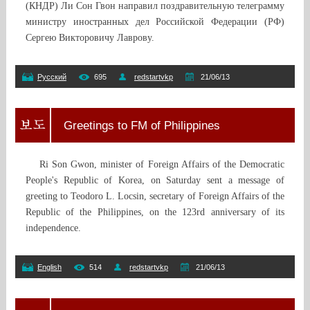
(КНДР) Ли Сон Гвон направил поздравительную телеграмму
министру иностранных дел Российской Федерации (РФ)
Сергею Викторовичу Лаврову.
Русский
695
redstartvkp
21/06/13
Greetings to FM of Philippines
Ri Son Gwon, minister of Foreign Affairs of the Democratic
People's Republic of Korea, on Saturday sent a message of
greeting to Teodoro L. Locsin, secretary of Foreign Affairs of the
Republic of the Philippines, on the 123rd anniversary of its
independence.
English
514
redstartvkp
21/06/13