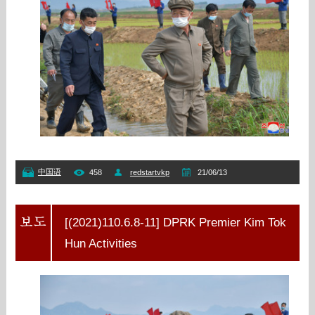
中国语
458
redstartvkp
21/06/13
[(2021)110.6.8-11] DPRK Premier Kim Tok
Hun Activities