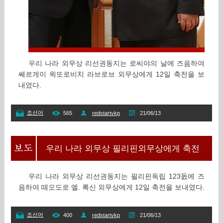
우리 나라 외무상 리선권동지는 로씨야의 날에 즈음하여
쎄르게이 윅또로비치 라브로브 외무상에게 12일 축전을 보
내였다.
조선어
565
redstartvkp
21/06/13
우리 나라 외무상 필리핀외무상에게 축전
우리 나라 외무상 리선권동지는 필리핀독립 123돐에 즈
음하여 떼오도로 엘. 록신 외무상에게 12일 축전을 보내였다.
조선어
400
redstartvkp
21/06/13