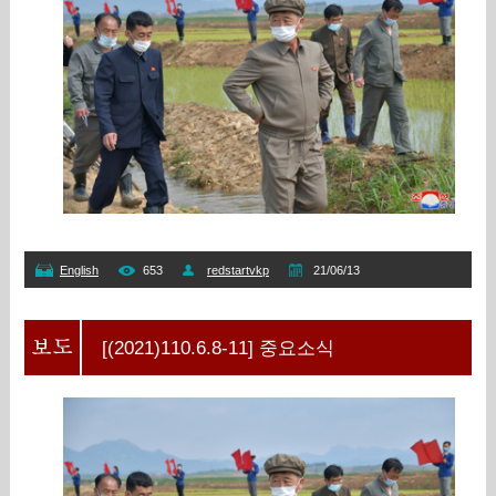
English
653
redstartvkp
21/06/13
[(2021)110.6.8-11] 중요소식