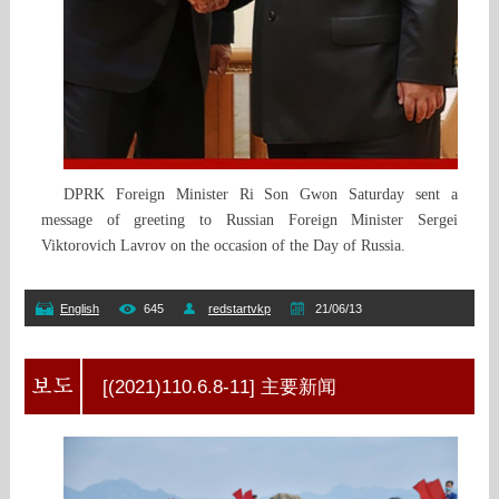
DPRK Foreign Minister Ri Son Gwon Saturday sent a
message of greeting to Russian Foreign Minister Sergei
Viktorovich Lavrov on the occasion of the Day of Russia.
English
645
redstartvkp
21/06/13
[(2021)110.6.8-11] 主要新闻