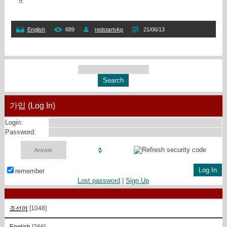
9.
English
689
redstartvkp
21/06/13
가입 (Log In)
Login:
Password:
remember
Lost password
|
Sign Up
조선어
[1048]
English
[766]