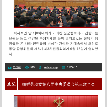
력사적인 당 제8차대회가 가리킨 진군행로따라 겹쌓이는
난관을 뚫고 격양된 투쟁기세를 높이 떨치고있는 전당의 당
원들과 온 나라 인민들의 비상한 관심과 기대속에서 조선로
동당 중앙위원회 제8기 제3차전원회의가 6월 15일에 열리였
다.
조선어
925
redstartvkp
21/06/16
朝鲜劳动党第八届中央委员会第三次全会