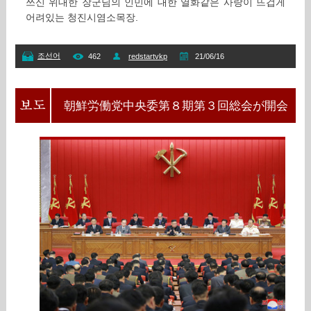
쓰신 위대한 장군님의 인민에 대한 열화같은 사랑이 뜨겁게
어려있는 청진시염소목장.
조선어
462
redstartvkp
21/06/16
朝鮮労働党中央委第８期第３回総会が開会