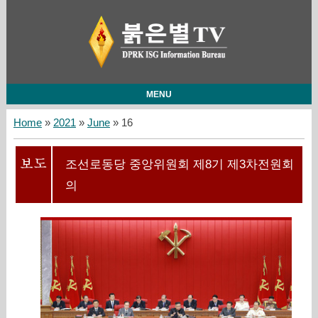
MENU
Home
»
2021
»
June
»
16
조선로동당 중앙위원회 제8기 제3차전원회
의