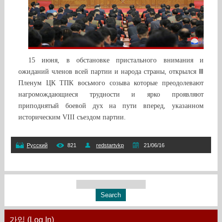
15 июня, в обстановке пристального внимания и
ожиданий членов всей партии и народа страны, открылся Ⅲ
Пленум ЦК ТПК восьмого созыва которые преодолевают
нагромождающиеся трудности и ярко проявляют
приподнятый боевой дух на пути вперед, указанном
историческим VIII съездом партии.
Русский
821
redstartvkp
21/06/16
가입 (Log In)