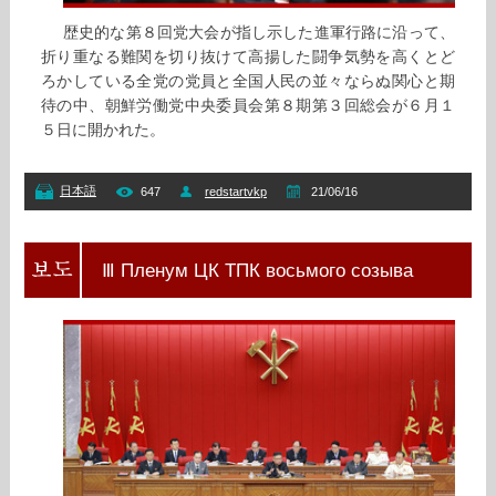
歴史的な第８回党大会が指し示した進軍行路に沿って、
折り重なる難関を切り抜けて高揚した闘争気勢を高くとど
ろかしている全党の党員と全国人民の並々ならぬ関心と期
待の中、朝鮮労働党中央委員会第８期第３回総会が６月１
５日に開かれた。
日本語
647
redstartvkp
21/06/16
Ⅲ Пленум ЦК ТПК восьмого созыва