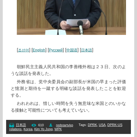
[
] [
] [
] [
] [
]
조선어
English
Русский
中国语
日本語
朝鮮民主主義人民共和国の李善権外相は２３日、次のよ
うな談話を発表した。
外務省は、党中央委員会の副部長が米国の早まった評価
と憶測と期待を一蹴する明確な談話を発表したことを歓迎
する。
われわれは、惜しい時間を失う無意味な米国とのいかな
る接触と可能性についても考えていない。
Tags
:
DPRK
,
USA
,
DPRK-US
日本語
610
redstartvkp
relations
,
Korea
,
Kim Yo Jong
,
WPK