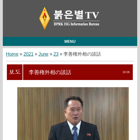
MENU
Home
»
2021
»
June
»
23
» 李善権外相の談話
李善権外相の談話
16:06