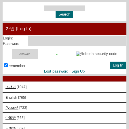
가입 (Log In)
Login:
Password:
remember
Lost password
|
Sign Up
조선어
[1047]
English
[765]
Русский
[733]
中国语
[668]
日本語
[509]