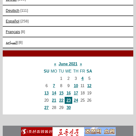
Deutsch
[111]
Español
[258]
Français
[8]
السياحة
[8]
«
June 2021
»
SU
MO
TU
WE
TH
FR
SA
1
2
3
4
5
6
7
8
9
10
11
12
13
14
15
16
17
18
19
20
21
22
23
24
25
26
27
28
29
30