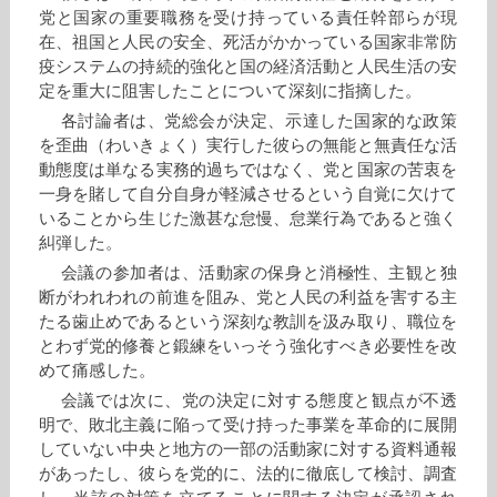
党と国家の重要職務を受け持っている責任幹部らが現
在、祖国と人民の安全、死活がかかっている国家非常防
疫システムの持続的強化と国の経済活動と人民生活の安
定を重大に阻害したことについて深刻に指摘した。
各討論者は、党総会が決定、示達した国家的な政策
を歪曲（わいきょく）実行した彼らの無能と無責任な活
動態度は単なる実務的過ちではなく、党と国家の苦衷を
一身を賭して自分自身が軽減させるという自覚に欠けて
いることから生じた激甚な怠慢、怠業行為であると強く
糾弾した。
会議の参加者は、活動家の保身と消極性、主観と独
断がわれわれの前進を阻み、党と人民の利益を害する主
たる歯止めであるという深刻な教訓を汲み取り、職位を
とわず党的修養と鍛練をいっそう強化すべき必要性を改
めて痛感した。
会議では次に、党の決定に対する態度と観点が不透
明で、敗北主義に陥って受け持った事業を革命的に展開
していない中央と地方の一部の活動家に対する資料通報
があったし、彼らを党的に、法的に徹底して検討、調査