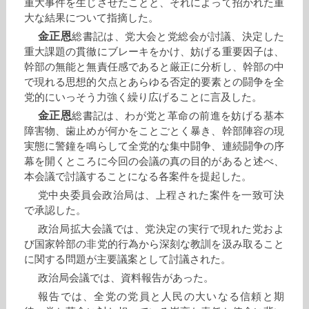
重大事件を生じさせたことと、それによって招かれた重
大な結果について指摘した。
金正恩
総書記は、党大会と党総会が討議、決定した
重大課題の貫徹にブレーキをかけ、妨げる重要因子は、
幹部の無能と無責任感であると厳正に分析し、幹部の中
で現れる思想的欠点とあらゆる否定的要素との闘争を全
党的にいっそう力強く繰り広げることに言及した。
金正恩
総書記は、わが党と革命の前進を妨げる基本
障害物、歯止めが何かをことごとく暴き、幹部陣容の現
実態に警鐘を鳴らして全党的な集中闘争、連続闘争の序
幕を開くところに今回の会議の真の目的があると述べ、
本会議で討議することになる各案件を提起した。
党中央委員会政治局は、上程された案件を一致可決
で承認した。
政治局拡大会議では、党決定の実行で現れた党およ
び国家幹部の非党的行為から深刻な教訓を汲み取ること
に関する問題が主要議案として討議された。
政治局会議では、資料報告があった。
報告では、全党の党員と人民の大いなる信頼と期