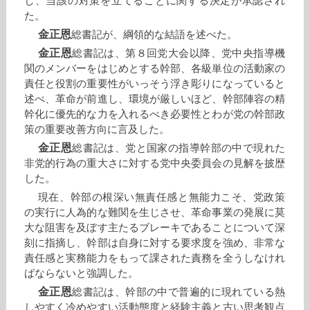
し、当該の対策を立てることに関する決定が承認され
た。
金正恩
総書記が、綱領的な結語を述べた。
金正恩
総書記は、第８回党大会以降、党中央指導機
関のメンバーをはじめとする幹部、各級単位の活動家の
責任と役割の重要性がいっそう浮き彫りになっていると
述べ、革命が前進し、環境が厳しいほど、幹部陣容の精
幹化に優先的な力を入れるべき必要性とわが党の幹部政
策の重要改善方向に言及した。
金正恩
総書記は、党と国家の指導幹部の中で現れた
非党的行為の重大さに対する党中央委員会の見解を披歴
した。
現在、幹部の根深い無責任感と無能力こそ、党政策
の実行に人為的な難関を生じさせ、革命事業の発展に莫
大な阻害を及ぼす主たるブレーキであることについて深
刻に指摘し、幹部は自身に対する要求度を強め、非常な
責任感と実務能力をもって課された責務を全うしなけれ
ばならないと強調した。
金正恩
総書記は、幹部の中で普遍的に現れている熱
しやすく冷めやすい活動態度と経験主義と古い思考観点