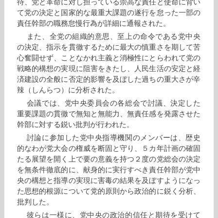
待、党と革命に対し担っている崇高な責任と使命に背い
て党の決定と国家的な最重大課題の遂行を怠った一部の
責任幹部の職務怠慢行為が詳細に通報された。
また、全党の組織的意思、至上の命令である党中央
の決定、指示を貫徹するために最大の慎重さを期して苦
心奮闘せず、ことなかれ主義と消極性にとらわれて党の
戦略的構想の実現に阻害をきたし、人民生活の安定と経
済建設の全般に否定的影響を及ぼした過ちの重大さが辛
辣（しんらつ）に分析された。
会議では、党中央委員会の各総会で討議、決定した
重要課題の貫徹で無知と無能力、無責任感を発露させた
幹部に対する鋭い批判が行われた。
討論に参加した党中央指導機関のメンバーは、歴史
的なわが党大会の権威を断固と守り、５カ年計画の確固
たる展望を開く上で要の意義を持つ２度の党総会の決定
を無条件徹底的に、献身的に実行すべき責任幹部が党中
央の構想と指導の実現に害毒の結果を及ぼすようになっ
た思想的根源について党的原則から政治的に鋭く分析、
批判した。
彼らは一様に、党中央の政治的信任と期待を受けて