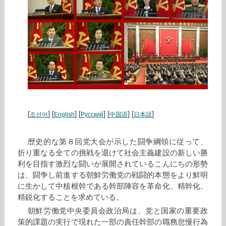
[
] [
] [
] [
] [
]
조선어
English
Русский
中国语
日本語
歴史的な第８回党大会が示した闘争綱領に従って、
折り重なる全ての挑戦を退けて社会主義建設の新しい勝
利を目指す激烈な闘いが展開されているこんにちの形勢
は、闘争し前進する朝鮮労働党の戦闘的本態をより鮮明
に生かして中核根幹である幹部陣容を革命化、精幹化、
精鋭化することを求めている。
朝鮮労働党中央委員会政治局は、党と国家の重要政
策的課題の実行で現れた一部の責任幹部の職務怠慢行為