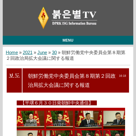
MENU
Home
»
2021
»
June
»
30
» 朝鮮労働党中央委員会第８期第
２回政治局拡大会議に関する報道
朝鮮労働党中央委員会第８期第２回政
16:18
治局拡大会議に関する報道
【平壌６月３０日発朝鮮中央通信】