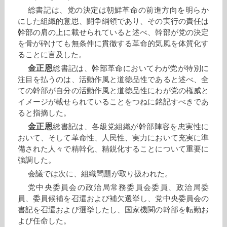
総書記は、党の決定は朝鮮革命の前進方向を明らか
にした組織的意思、闘争綱領であり、その実行の責任は
幹部の肩の上に載せられていると述べ、幹部が党の決定
を骨が砕けても無条件に貫徹する革命的気風を体質化す
ることに言及した。
金正恩
総書記は、幹部革命においてわが党が特別に
注目を払うのは、活動作風と道徳品性であると述べ、全
ての幹部が自分の活動作風と道徳品性にわが党の権威と
イメージが載せられていることをつねに銘記すべきであ
ると指摘した。
金正恩
総書記は、各級党組織が幹部陣容を忠実性に
おいて、そして革命性、人民性、実力において充実に準
備された人々で精幹化、精鋭化することについて重要に
強調した。
会議では次に、組織問題が取り扱われた。
党中央委員会の政治局常務委員会委員、政治局委
員、委員候補を召還および補欠選挙し、党中央委員会の
書記を召還および選挙したし、国家機関の幹部を転勤お
よび任命した。