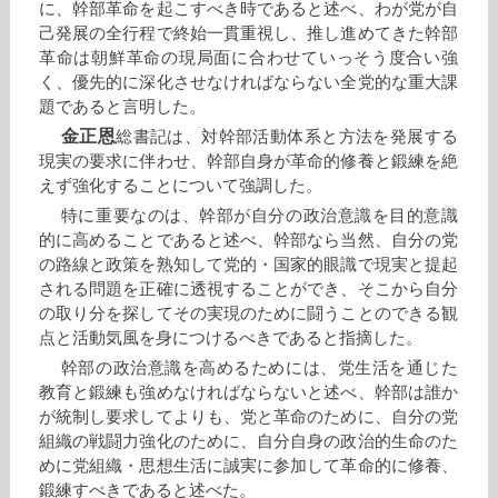
に、幹部革命を起こすべき時であると述べ、わが党が自
己発展の全行程で終始一貫重視し、推し進めてきた幹部
革命は朝鮮革命の現局面に合わせていっそう度合い強
く、優先的に深化させなければならない全党的な重大課
題であると言明した。
金正恩
総書記は、対幹部活動体系と方法を発展する
現実の要求に伴わせ、幹部自身が革命的修養と鍛練を絶
えず強化することについて強調した。
特に重要なのは、幹部が自分の政治意識を目的意識
的に高めることであると述べ、幹部なら当然、自分の党
の路線と政策を熟知して党的・国家的眼識で現実と提起
される問題を正確に透視することができ、そこから自分
の取り分を探してその実現のために闘うことのできる観
点と活動気風を身につけるべきであると指摘した。
幹部の政治意識を高めるためには、党生活を通じた
教育と鍛練も強めなければならないと述べ、幹部は誰か
が統制し要求してよりも、党と革命のために、自分の党
組織の戦闘力強化のために、自分自身の政治的生命のた
めに党組織・思想生活に誠実に参加して革命的に修養、
鍛練すべきであると述べた。