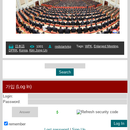
Tags
:
WPK
,
Enlarged Meeting
,
日本語
1001
redstartvkp
DPRK
,
Korea
,
Kim Jong Un
가입 (Log In)
Login:
Password:
remember
Lost password
|
Sign Up