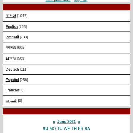
조선어
[1047]
English
[765]
Русский
[733]
中国语
[668]
日本語
[509]
Deutsch
[111]
Español
[258]
Français
[8]
السياحة
[8]
«
June 2021
»
SU
MO
TU
WE
TH
FR
SA