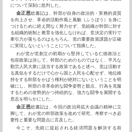
について深刻に批判した。
金正恩
総書記は、幹部が自身の政治的・実務的資質
を向上させ、革命的活動作風と風貌（ふうぼう）を身に
つけるために絶え間なく努力せず、党組織が幹部に対す
る組織的統制と教育を強化しなければ、党決定の実行で
牽引力が落ちるのはもちろん、党の重要政策課題が正確
に実現しないということについて指摘した。
わが党が党創立の初期から堅持している仁徳政治と
包容政策は決して、幹部のためのものではなく、平凡な
勤労人民大衆に該当する政策であると述べ、党は活動す
る真似をするだけで心から国と人民を心配せず、地位維
持をする幹部をかばう権利が絶対にないということを明
確にし、幹部の非革命的な闘争姿勢と観点、行為を克服
するための攻勢的かつ持続的な、強力な闘争を展開する
意志を明らかにした。
金正恩
総書記は、今回の政治局拡大会議の精神に立
脚して、わが党の幹部政策を改めて研究、考察すべき必
要性と重要な問題点に言及した。
今こそ、先鋭に提起される経済問題を解決する前