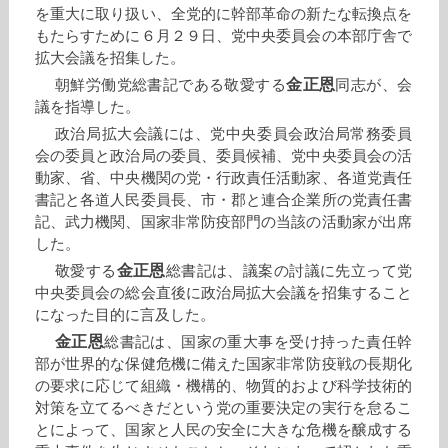
を重大に取り扱い、全党的に幹部革命の新たな転換点を
もたらすために６月２９日、党中央委員会の本部庁舎で
拡大会議を招集した。
金正恩
朝鮮労働党総書記である敬愛する
同志が、会
議を指導した。
政治局拡大会議には、党中央委員会政治局常務委員
会の委員と政治局の委員、委員候補、党中央委員会の活
動家、省、中央機関の党・行政責任活動家、各道党責任
書記と各道人民委員長、市・郡と連合企業所の党責任書
記、武力機関、国家非常防疫部門の当該の活動家が出席
した。
金正恩
敬愛する
総書記は、議案の討議に先立って党
中央委員会の総会直後に政治局拡大会議を招集すること
になった目的に言及した。
金正恩
総書記は、国家の重大事を受け持った責任幹
部が世界的な保健危機に備えた国家非常防疫戦の長期化
の要求に応じて組織・機構的、物質的および科学技術的
対策を立てるべきだという党の重要決定の実行を怠るこ
とによって、国家と人民の安全に大きな危機を醸成する