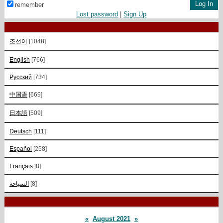
remember
Lost password
|
Sign Up
조선어
[1048]
English
[766]
Русский
[734]
中国语
[669]
日本語
[509]
Deutsch
[111]
Español
[258]
Français
[8]
السياحة
[8]
«
August 2021
»