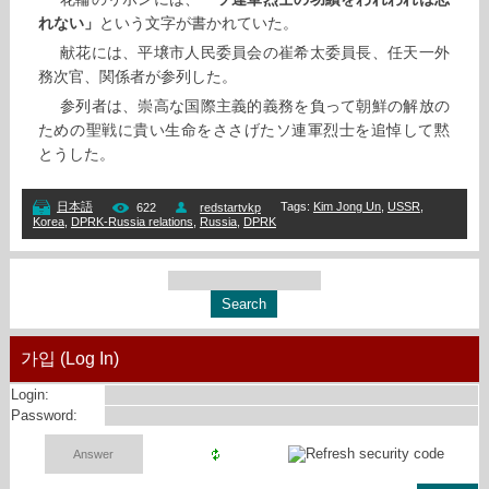
れない」
という文字が書かれていた。
献花には、平壌市人民委員会の崔希太委員長、任天一外
務次官、関係者が参列した。
参列者は、崇高な国際主義的義務を負って朝鮮の解放の
ための聖戦に貴い生命をささげたソ連軍烈士を追悼して黙
とうした。
Tags
:
Kim Jong Un
,
USSR
,
日本語
622
redstartvkp
Korea
,
DPRK-Russia relations
,
Russia
,
DPRK
가입 (Log In)
Login:
Password: