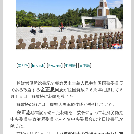
[
] [
] [
] [
] [
]
조선어
English
Русский
中国语
日本語
朝鮮労働党総書記で朝鮮民主主義人民共和国国務委員長
金正恩
である敬愛する
同志が祖国解放７６周年に際して８
月１５日、解放塔に花輪を献じた。
解放塔の前には、朝鮮人民軍儀仗隊が整列していた。
金正恩
総書記が送った花輪を、委任によって朝鮮労働党
中央委員会政治局委員である党中央委員会の李日煥書記が
献じた。
花輪のリボンには、
「ソ連軍烈士の功績をわれわれは忘