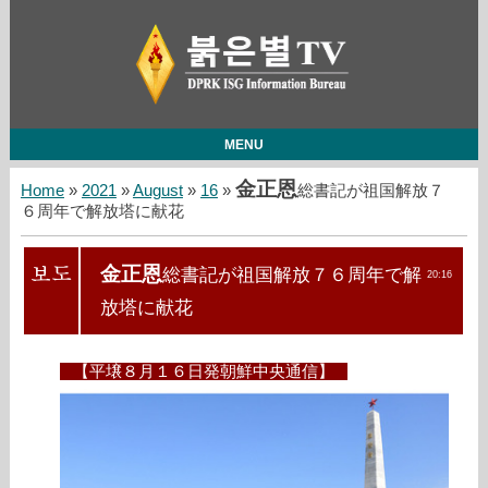
MENU
金正恩
Home
»
2021
»
August
»
16
»
総書記が祖国解放７
６周年で解放塔に献花
金正恩
総書記が祖国解放７６周年で解
20:16
放塔に献花
【平壌８月１６日発朝鮮中央通信】