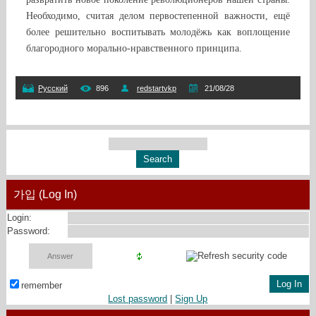
Необходимо, считая делом первостепенной важности, ещё
более решительно воспитывать молодёжь как воплощение
благородного морально-нравственного принципа.
Русский
896
redstartvkp
21/08/28
가입 (Log In)
Login:
Password:
remember
Lost password
|
Sign Up