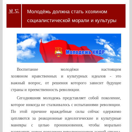
Молодёжь должна стать хозяином
социалистической морали и культуры
Воспитание молодёжи настоящим
хозяином нравственных и культурных идеалов - это
важный вопрос, от решения которого зависит будущее
страны и преемственность революции.
Сегодняшняя молодежь представляет собой поколение,
которое никогда не сталкивалось с испытаниями революции.
По этой причине враждебные силы сейчас одержимо
цепляются за реакционные идеологические и культурные
маневры с целью проникновения, чтобы морально
развратить новое поколение революционеров нашей страны.