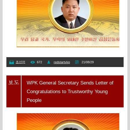
조선어
672
redstartvkp
21/08/29
WPK General Secretary Sends Letter of
Congratulations to Trustworthy Young
People