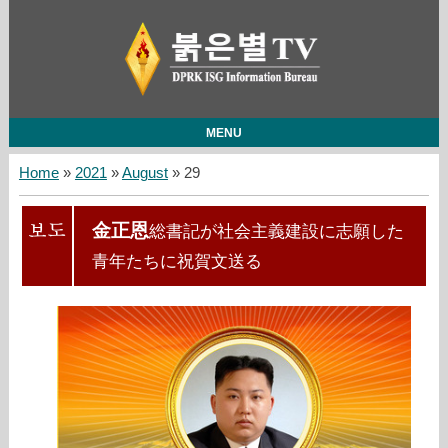
MENU
Home
»
2021
»
August
»
29
金正恩
総書記が社会主義建設に志願した
青年たちに祝賀文送る