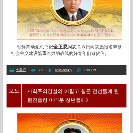
金正恩
朝鲜劳动党总书记
同志２８日向志愿报名奔赴
社会主义建设繁重吃力的战线的好青年们致贺信。
中国语
665
redstartvkp
21/08/29
사회주의건설의 어렵고 힘든 전선들에 탄
원진출한 미더운 청년들에게