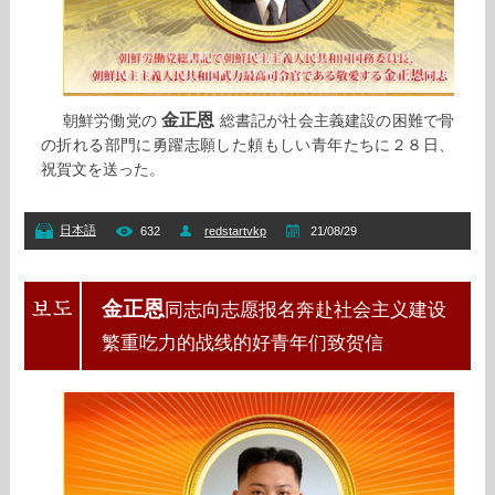
金正恩
朝鮮労働党の
総書記が社会主義建設の困難で骨
の折れる部門に勇躍志願した頼もしい青年たちに２８日、
祝賀文を送った。
日本語
632
redstartvkp
21/08/29
金正恩
同志向志愿报名奔赴社会主义建设
繁重吃力的战线的好青年们致贺信