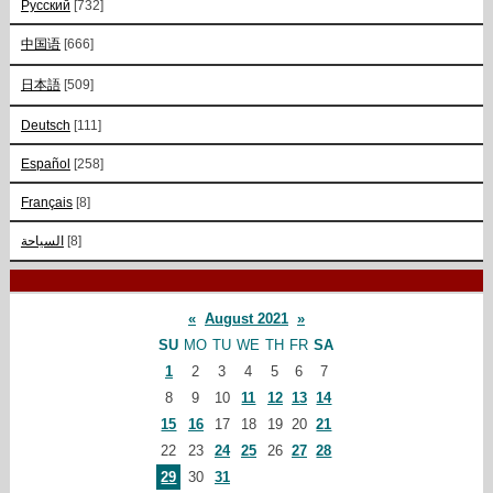
Русский
[732]
中国语
[666]
日本語
[509]
Deutsch
[111]
Español
[258]
Français
[8]
السياحة
[8]
«
August 2021
»
SU
MO
TU
WE
TH
FR
SA
1
2
3
4
5
6
7
8
9
10
11
12
13
14
15
16
17
18
19
20
21
22
23
24
25
26
27
28
29
30
31