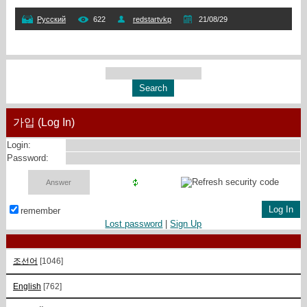
Русский
622
redstartvkp
21/08/29
가입 (Log In)
Login:
Password:
remember
Lost password
|
Sign Up
조선어
[1046]
English
[762]