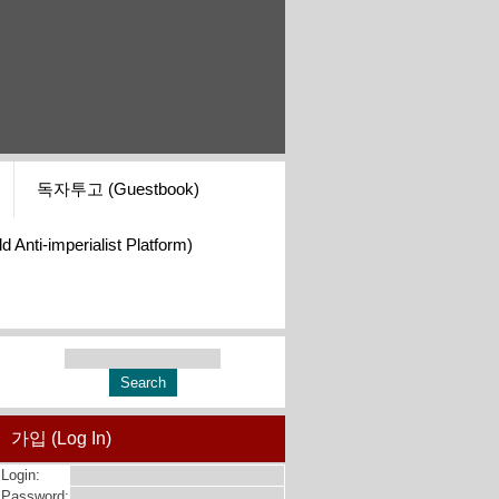
독자투고 (Guestbook)
i-imperialist Platform)
가입 (Log In)
Login:
Password: