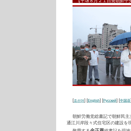
【平壌８月２１日発朝鮮中
[
] [
] [
] [
조선어
English
Русский
中国语
朝鮮労働党総書記で朝鮮民主
通江川岸段々式住宅区の建設を
金正恩
敬愛する
総書記を現地