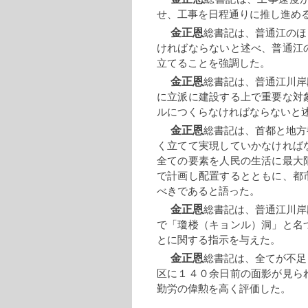
せ、工事を日程通りに推し進め
金正恩
総書記は、普通江のほ
ければならないと述べ、普通江
立てることを強調した。
金正恩
総書記は、普通江川岸
に立派に建設する上で重要な対
ルにつくらなければならないと
金正恩
総書記は、首都と地方
く立てて実現していかなければ
全ての要素を人民の生活に最大
で計画し配置するとともに、都
べきであると語った。
金正恩
総書記は、普通江川岸
で「瓊楼（キョンル）洞」と名
とに関する指示を与えた。
金正恩
総書記は、全てが不足
区に１４０余日前の面影が見ら
勤労の偉勲を高く評価した。