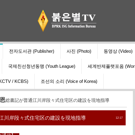
전자도서관 (Publisher)
사진 (Photo)
동영상 (Video)
국제친선청년동맹 (Youth League)
세계반제플랫포옴 (World Ant
V / KCBS)
조선의 소리 (Voice of Korea)
恩
総書記が普通江川岸段々式住宅区の建設を現地指導
江川岸段々式住宅区の建設を現地指導
12:17