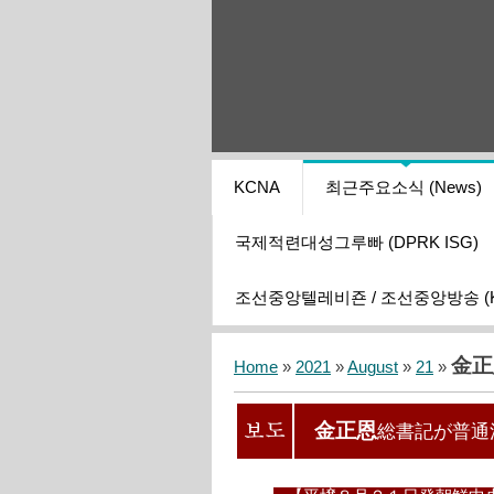
KCNA
최근주요소식 (News)
국제적련대성그루빠 (DPRK ISG)
조선중앙텔레비죤 / 조선중앙방송 (KCT
金正
Home
»
2021
»
August
»
21
»
金正恩
総書記が普通