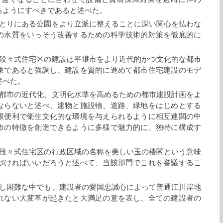
るようにすべきであると述べた。
とりにある公園をより立派に整えることに深い関心を払わな
の水質をいっそう改善するための科学技術的対策を徹底的に
段々式住宅区の建設は平壌市をより近代的かつ文化的な都市
象であると強調し、建設を質的に進めて都市住宅建設のモデ
述べた。
都市の近代化、文明化水準を高めるための都市建設計画をよ
ならないと述べ、建物と施設物、道路、緑地をはじめとする
限便利で衛生文化的な環境を与えられるように相互連関の中
市の特徴を創造できるように多様で魅力的に、独特に構成す
段々式住宅区の行政区域の名称を美しい玉の楼閣という意味
づければいいだろうと述べて、当該部門でこれを審議するこ
し困難な中でも、建設者の愛国忠誠心によって普通江川岸地
れない大変革が起きたと大満足の意を表し、全ての建設者の