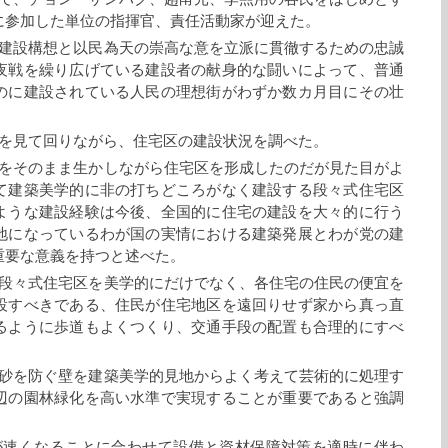
に参加した単位の指揮官、責任活動家が迎えた。
建設構想と以民為天の崇高な意を立派に貫徹するための忠誠
夜戦を繰り広げている建設者の献身的な闘いによって、普通
のに建設されている人民の理想街がわずか数カ月目にその壮
を見て回りながら、住宅区の建設状況を調べた。
をそのまま生かしながら住宅区を形成したのだが見た目がよ
て建築美学的に非の打ちどころがなく建設する段々式住宅区
ような建設経験は今後、全国的に住宅の建設を大々的に行う
地になっているわが国の実情における建築発展とわが党の建
重要な意義を持つと述べた。
段々式住宅区を美学的にだけでなく、各住宅の住民の便宜を
設すべきである、住民が住宅地区を遠回りせず家から真っ直
るように歩道もよくつくり、交通手段の配置も合理的にすべ
砂を防ぐ壁を建築美学的見地からよく考えて芸術的に処理す
辺の園林緑化を高い水準で実現することが重要であると強調
が速くなることに合わせて設備と資材保障対策を適時に伴わ