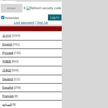
remember
Lost password
|
Sign Up
조선어
[1043]
English
[761]
Русский
[730]
中国语
[663]
日本語
[509]
Deutsch
[111]
Español
[258]
Français
[8]
السياحة
[8]