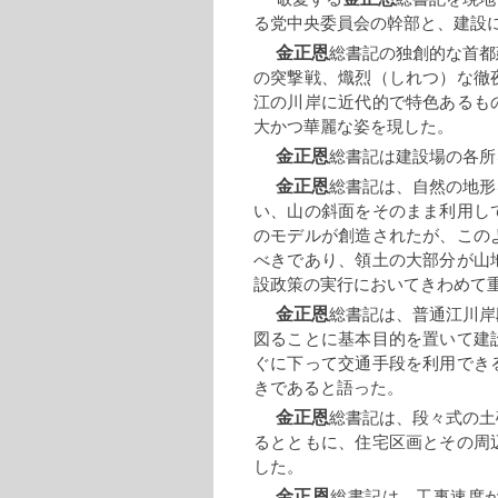
る党中央委員会の幹部と、建設
金正恩
総書記の独創的な首都
の突撃戦、熾烈（しれつ）な徹
江の川岸に近代的で特色あるも
大かつ華麗な姿を現した。
金正恩
総書記は建設場の各所
金正恩
総書記は、自然の地形
い、山の斜面をそのまま利用し
のモデルが創造されたが、この
べきであり、領土の大部分が山
設政策の実行においてきわめて
金正恩
総書記は、普通江川岸
図ることに基本目的を置いて建
ぐに下って交通手段を利用でき
きであると語った。
金正恩
総書記は、段々式の土
るとともに、住宅区画とその周
した。
金正恩
総書記は、工事速度