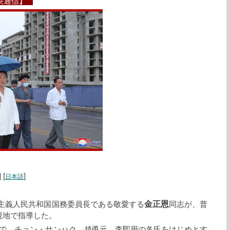
央通信】
] [
]
日本語
金正恩
主義人民共和国国務委員長である敬愛する
同志が、普
現地で指導した。
で、チョン・サンハク、趙甬元、李煕用の各氏をはじめとす