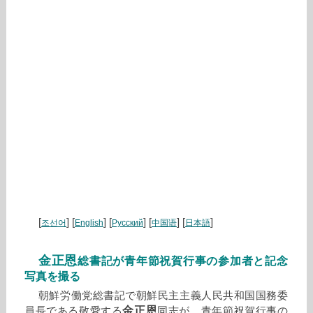
[
] [
] [
] [
] [
]
조선어
English
Русский
中国语
日本語
金正恩
総書記が青年節祝賀行事の参加者と記念
写真を撮る
朝鮮労働党総書記で朝鮮民主主義人民共和国国務委
金正恩
員長である敬愛する
同志が、青年節祝賀行事の