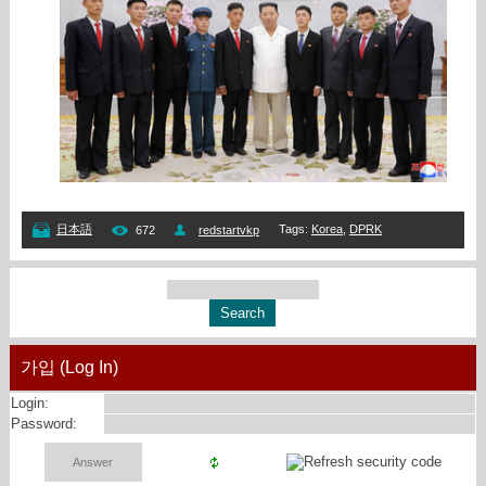
Tags
:
Korea
,
DPRK
日本語
672
redstartvkp
가입 (Log In)
Login:
Password: