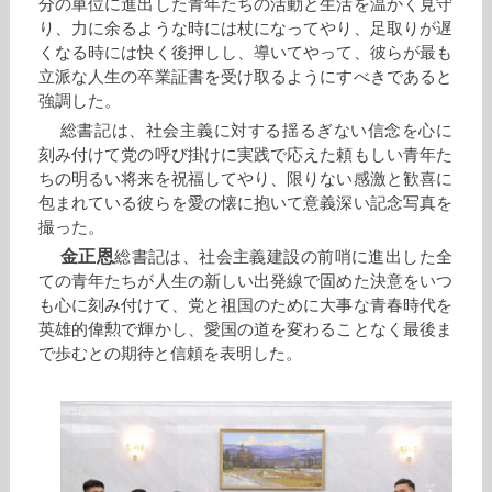
分の単位に進出した青年たちの活動と生活を温かく見守
り、力に余るような時には杖になってやり、足取りが遅
くなる時には快く後押しし、導いてやって、彼らが最も
立派な人生の卒業証書を受け取るようにすべきであると
強調した。
総書記は、社会主義に対する揺るぎない信念を心に
刻み付けて党の呼び掛けに実践で応えた頼もしい青年た
ちの明るい将来を祝福してやり、限りない感激と歓喜に
包まれている彼らを愛の懐に抱いて意義深い記念写真を
撮った。
金正恩
総書記は、社会主義建設の前哨に進出した全
ての青年たちが人生の新しい出発線で固めた決意をいつ
も心に刻み付けて、党と祖国のために大事な青春時代を
英雄的偉勲で輝かし、愛国の道を変わることなく最後ま
で歩むとの期待と信頼を表明した。