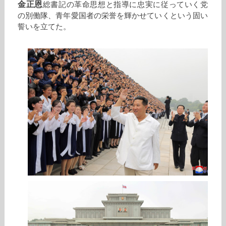
金正恩
総書記の革命思想と指導に忠実に従っていく党
の別働隊、青年愛国者の栄誉を輝かせていくという固い
誓いを立てた。