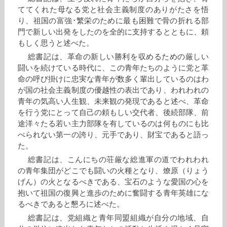
ててくれた母なる党と社会主義制度のありがたさを悟
り、祖国の富強･繁栄のために最も困難で骨の折れる部
門で新しい出発をしたのを全的に支持するとともに、頼
もしく思うと述べた。
総書記は、革命の新しい勝利を収めるための厳しい
闘いを続けている時代に、この青年たちのように党と革
命の呼び掛けに忠実な青年が数多く輩出しているのはわ
が国の社会主義制度の優越性の表出であり、われわれの
青年の気高い人生観、未来観の発現であると述べ、革命
を行う党にとって自己の頼もしい交代者、後続部隊、前
途洋々たる若い主力部隊を有しているのは何ものにも比
べられない第一の誇り、元手であり、財宝であると語っ
た。
総書記は、こんにちの荘厳な総進軍の道でわれわれ
の青年集団がどこでも闘いの火種となり、燎原（りょう
げん）の火となるべきである、宝石のような愛国の心を
抱いて祖国の復興と進歩のために奮闘する青年英雄にな
るべきであると懇ろに述べた。
総書記は、党組織と青年同盟組織が自分の地域、自