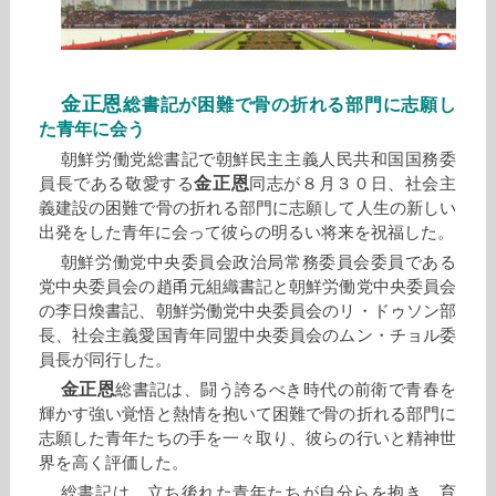
金正恩
総書記が困難で骨の折れる部門に志願し
た青年に会う
朝鮮労働党総書記で朝鮮民主主義人民共和国国務委
金正恩
員長である敬愛する
同志が８月３０日、社会主
義建設の困難で骨の折れる部門に志願して人生の新しい
出発をした青年に会って彼らの明るい将来を祝福した。
朝鮮労働党中央委員会政治局常務委員会委員である
党中央委員会の趙甬元組織書記と朝鮮労働党中央委員会
の李日煥書記、朝鮮労働党中央委員会のリ・ドゥソン部
長、社会主義愛国青年同盟中央委員会のムン・チョル委
員長が同行した。
金正恩
総書記は、闘う誇るべき時代の前衛で青春を
輝かす強い覚悟と熱情を抱いて困難で骨の折れる部門に
志願した青年たちの手を一々取り、彼らの行いと精神世
界を高く評価した。
総書記は、立ち後れた青年たちが自分らを抱き、育