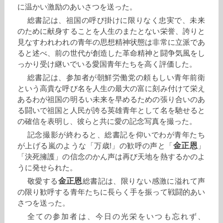
に温かい激励のあいさつを送った。
総書記は、祖国の呼び掛けに限りなく忠実で、未来
のために献身することを人生のまたとない栄誉、誇りと
見なすわれわれの青年の思想精神状態は非常に立派であ
ると述べ、前の世代が創造した革命精神と闘争気風をし
っかり受け継いでいる愛国青年たちを高く評価した。
総書記は、参加者が朝鮮労働党の頼もしい青年前衛
という高貴な呼び名を人生の最大の富に刻み付けて栄え
あるわが祖国の明るい未来を早めるための張り合いのあ
る闘いで祖国と人民が誇る英雄青年として名を馳せると
の確信を表明し、彼らと共に愛の記念写真を撮った。
記念撮影が終わると、総書記を仰いでわが青年たち
金正恩
が上げる嵐のような「万歳!」の歓呼の声と「
」
「決死擁護」の信念のかん声は再び天地を熱するかのよ
うに発せられた。
金正恩
敬愛する
総書記は、限りない感激に溢れて声
の限り歓呼する青年たちに長らく手を振って戦闘的あい
さつを送った。
全ての参加者は、今日の光栄をいつも忘れず、