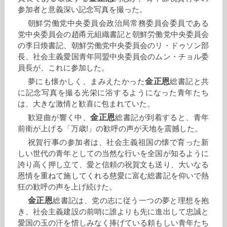
参加者と意義深い記念写真を撮った。
朝鮮労働党中央委員会政治局常務委員会委員である
党中央委員会の趙甬元組織書記と朝鮮労働党中央委員会
の李日煥書記、朝鮮労働党中央委員会のリ・ドゥソン部
長、社会主義愛国青年同盟中央委員会のムン・チョル委
員長が、これに参加した。
金正恩
夢にも懐かしく、まみえたかった
総書記と共
に記念写真を撮る光栄に浴するようになった青年たち
は、大きな激情と歓喜に包まれていた。
金正恩
歓迎曲が響く中、
総書記が到着すると、青年
前衛が上げる「万歳!」の歓呼の声が天地を震撼した。
祝賀行事の参加者は、社会主義祖国の懐で育った新
しい世代の青年としての当然な行いを全国が知るように
誇り高く押し立て、愛と信頼の祝賀文も送り、大いなる
恩情を重ねて施してくれる慈愛に富む総書記を仰いで熱
狂の歓呼の声を上げ続けた。
金正恩
総書記は、党の志に従う一つの夢と理想を抱
き、社会主義建設の前哨に誰よりも先に進出して忠誠と
愛国の玉の汗を惜しみなく捧げている頼もしい青年たち