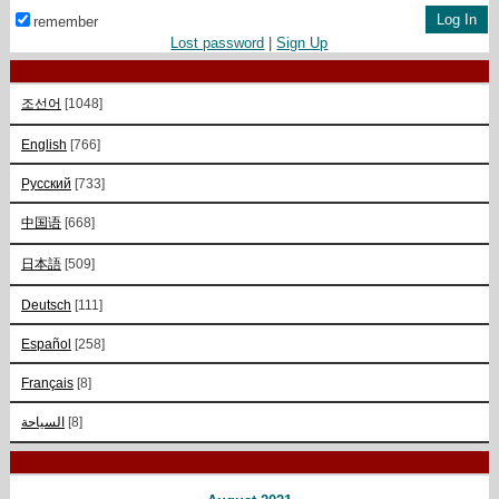
remember
Lost password
|
Sign Up
조선어
[1048]
English
[766]
Русский
[733]
中国语
[668]
日本語
[509]
Deutsch
[111]
Español
[258]
Français
[8]
السياحة
[8]