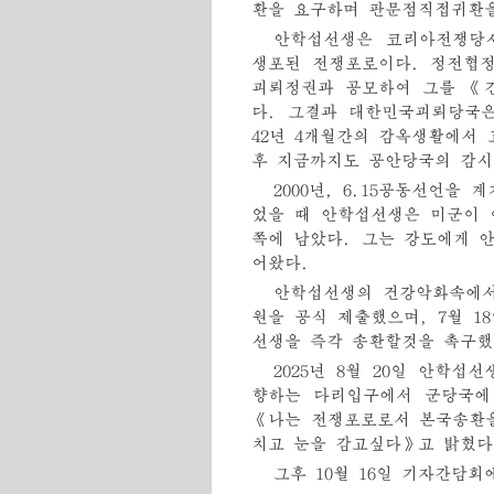
환을 요구하며 판문점직접귀환을
안학섭선생은 코리아전쟁당시
생포된 전쟁포로이다. 정전협
괴뢰정권과 공모하여 그를 《
다. 그결과 대한민국괴뢰당국
42년 4개월간의 감옥생활에서
후 지금까지도 공안당국의 감시
2000년, 6.15공동선언을
었을 때 안학섭선생은 미군이 
쪽에 남았다. 그는 강도에게 
어왔다.
안학섭선생의 건강악화속에서
원을 공식 제출했으며, 7월 
선생을 즉각 송환할것을 촉구했
2025년 8월 20일 안학
향하는 다리입구에서 군당국에
《나는 전쟁포로로서 본국송환을
치고 눈을 감고싶다》고 밝혔다
그후 10월 16일 기자간담