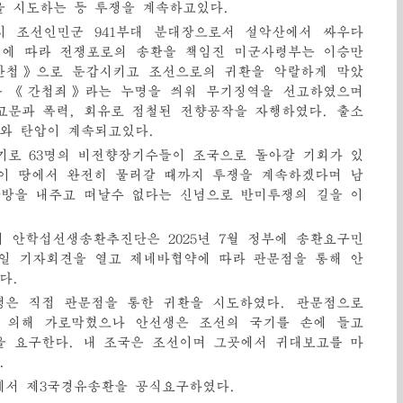
 시도하는 등 투쟁을 계속하고있다.
 조선인민군 941부대 분대장으로서 설악산에서 싸우다
정에 따라 전쟁포로의 송환을 책임진 미군사령부는 이승만
간첩》으로 둔갑시키고 조선으로의 귀환을 악랄하게 막았
은 《간첩죄》라는 누명을 씌워 무기징역을 선고하였으며
 고문과 폭력, 회유로 점철된 전향공작을 자행하였다. 출소
와 탄압이 계속되고있다.
 계기로 63명의 비전향장기수들이 조국으로 돌아갈 기회가 있
이 땅에서 완전히 물러갈 때까지 투쟁을 계속하겠다며 남
안방을 내주고 떠날수 없다는 신념으로 반미투쟁의 길을 이
 안학섭선생송환추진단은 2025년 7월 정부에 송환요구민
18일 기자회견을 열고 제네바협약에 따라 판문점을 통해 안
다.
섭선생은 직접 판문점을 통한 귀환을 시도하였다. 판문점으로
 의해 가로막혔으나 안선생은 조선의 국기를 손에 들고
 요구한다. 내 조국은 조선이며 그곳에서 귀대보고를 마
.
회에서 제3국경유송환을 공식요구하였다.