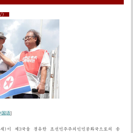
TV)
中国语
]
6세)이 제3국을 경유한 조선민주주의인민공화국으로의 송