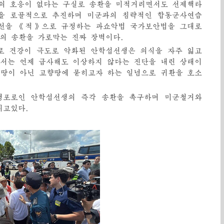
의 호응이 없다는 구실로 송환을 미적거리면서도 선제핵타
을 로골적으로 추진하며 미군과의 침략적인 합동군사연습
조선을 《적》으로 규정하는 파쇼악법 국가보안법을 그대로
의 송환을 가로막는 진짜 장벽이다.
으로 건강이 극도로 악화된 안학섭선생은 의식을 자주 잃고
서는 언제 급사해도 이상하지 않다는 진단을 내린 상태이
지땅이 아닌 고향땅에 묻히고자 하는 일념으로 귀환을 호소
쟁포로인 안학섭선생의 즉각 송환을 촉구하며 미군철거와
리고있다.