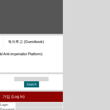
독자투고 (Guestbook)
i-imperialist Platform)
가입 (Log In)
Login:
Password: