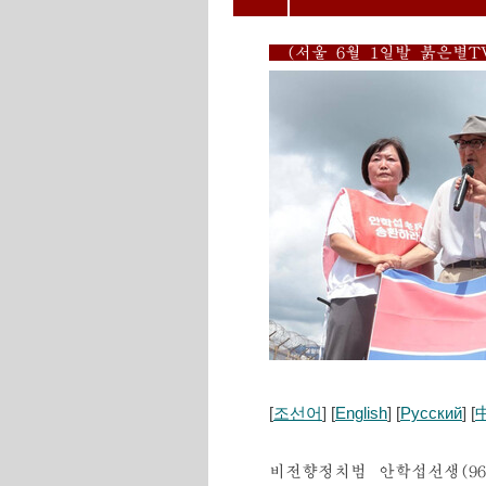
(서울 6월 1일발 붉은별
[
조선어
] [
English
] [
Русский
] [
비전향정치범 안학섭선생(9