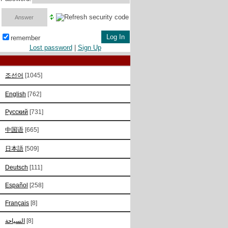
remember
Lost password
|
Sign Up
조선어
[1045]
English
[762]
Русский
[731]
中国语
[665]
日本語
[509]
Deutsch
[111]
Español
[258]
Français
[8]
السياحة
[8]