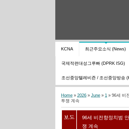
KCNA
최근주요소식 (News)
국제적련대성그루빠 (DPRK ISG)
조선중앙텔레비죤 / 조선중앙방송 (KCT
Home
»
2026
»
June
»
1
» 96세
투쟁 계속
96세 비전향정치범
쟁 계속