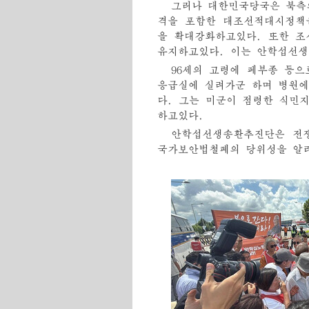
그러나 대한민국당국은 북측
격을 포함한 대조선적대시정책
을 확대강화하고있다. 또한 
유지하고있다. 이는 안학섭선생
96세의 고령에 페부종 등
응급실에 실려가군 하며 병원에
다. 그는 미군이 점령한 식민
하고있다.
안학섭선생송환추진단은 전
국가보안법철폐의 당위성을 알