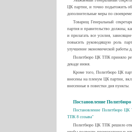
Уважаемый Генеральный секрета
ЦК партии, и точно подытожить об
дополнительные меры по своеврем
Товарищ Генеральный секретар
партия и правительство должны, ка
и прилагать все усилия, зависящи
повысить руководящую роль пар
улучшение экономической работы 
Политбюро ЦК ТПК приняло реш
декаде июня.
Кроме того, Политбюро ЦК парт
внесены на пленум ЦК партии, вкл
внесенные в повестки дня пункты.
Постановление Политбюр
Постановление Политбюро ЦК 
ТПК 8 созыва"
Политбюро ЦК ТПК решило откр
чтобы подвести промежуточные ито