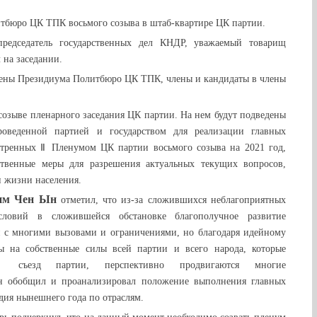
итбюро ЦК ТПК восьмого созыва в штаб-квартире ЦК партии.
председатель государственных дел КНДР, уважаемый товарищ
 на заседании.
лены Президиума Политбюро ЦК ТПК, члены и кандидаты в члены
 созыве пленарного заседания ЦК партии. На нем будут подведены
роведенной партией и государством для реализации главных
отренных Ⅱ Пленумом ЦК партии восьмого созыва на 2021 год,
ственные меры для разрешения актуальных текущих вопросов,
и жизни населения.
им Чен Ын
отметил, что из-за сложившихся неблагоприятных
словий в сложившейся обстановке благополучное развитие
ся с многими вызовами и ограничениями, но благодаря идейному
ы на собственные силы всей партии и всего народа, которые
съезд партии, перспективно продвигаются многие
он обобщил и проанализировал положение выполнения главных
дия нынешнего года по отраслям.