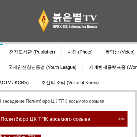
전자도서관 (Publisher)
사진 (Photo)
동영상 (Video)
국제친선청년동맹 (Youth League)
세계반제플랫포옴 (World Ant
V / KCBS)
조선의 소리 (Voice of Korea)
Ⅰ заседание Политбюро ЦК ТПК восьмого созыва
 Политбюро ЦК ТПК восьмого созыва
16:58