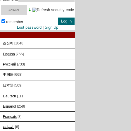
remember
Lost password
|
Sign Up
조선어
[1048]
English
[766]
Русский
[733]
中国语
[668]
日本語
[509]
Deutsch
[111]
Español
[258]
Français
[8]
السياحة
[8]