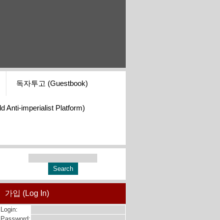
독자투고 (Guestbook)
i-imperialist Platform)
가입 (Log In)
Login:
Password: