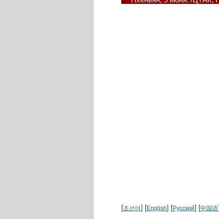
Пхеньян, 5 июня. /ЦТАК,
[
] [
] [
] [
조선어
English
Русский
中国语