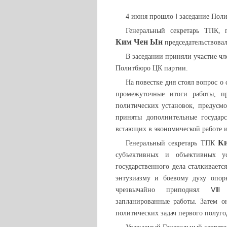
4 июня прошло Ⅰ заседание Пол
Генеральный секретарь ТПК, 
Ким Чен Ын
председательствовал
В заседании приняли участие ч
Политбюро ЦК партии.
На повестке дня стоял вопрос о
промежуточные итоги работы, п
политических установок, предусм
приняты дополнительные государ
встающих в экономической работе 
К
Генеральный секретарь ТПК
субъективных и объективных у
государственного дела сталкивает
энтузиазму и боевому духу опор
чрезвычайно приподнял Ⅷ 
запланированные работы. Затем 
политических задач первого полуго