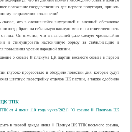
рь подчеркнул, что на данный момент необходимо созвать пленум
щее положение государственных дел первого полугодия, принять
енному исправлению отклонений.
ь сказал, что в сложившейся внутренней и внешней обстановке
к никогда, брать на себя самую важную миссию и ответственность
е от них. Он отметил, что в нынешней фазе следует чрезвычайно
тии и стимулировать настойчивую борьбу за стабилизацию и
для повышения уровня народной жизни.
ение о созыве Ⅲ пленума ЦК партии восьмого созыва в первой
ии глубоко проработало и обсудило повестки дня, которые будут
ючая штатную перестройку отделов ЦК партии, а также одобрило
о ЦК ТПК
ТПК от 4 июня 110 года чучхе(2021) "О созыве Ⅲ Пленума ЦК
ыть в первой декаде июня Ⅲ Пленум ЦК ТПК восьмого созыва,
ги работы, проведенной партией и государством для реализации