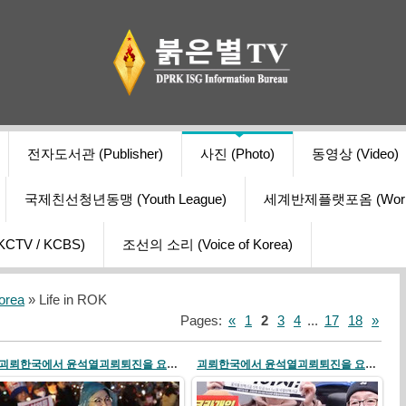
전자도서관 (Publisher)
사진 (Photo)
동영상 (Video)
국제친선청년동맹 (Youth League)
세계반제플랫포옴 (World Ant
V / KCBS)
조선의 소리 (Voice of Korea)
orea
» Life in ROK
Pages
:
«
1
2
3
4
...
17
18
»
괴뢰한국에서 윤석열괴뢰퇴진을 요구하는 범국민항의행동 전개
괴뢰한국에서 윤석열괴뢰퇴진을 요구하는 범국민항의행동 전개