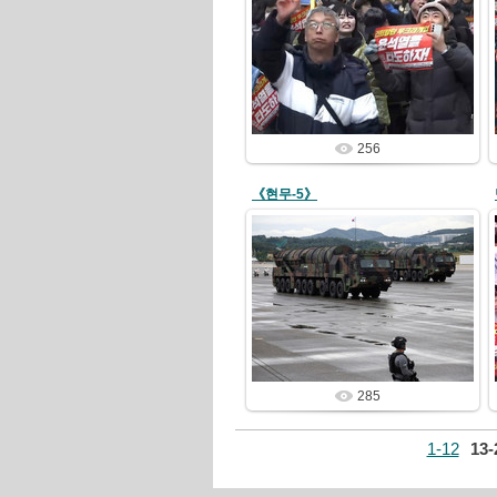
24/12/04
redstartvkp
256
《현무-5》
24/10/05
redstartvkp
285
1-12
13-