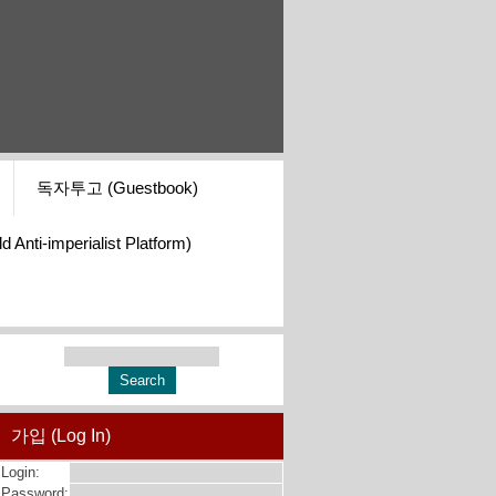
독자투고 (Guestbook)
i-imperialist Platform)
가입 (Log In)
Login:
Password: