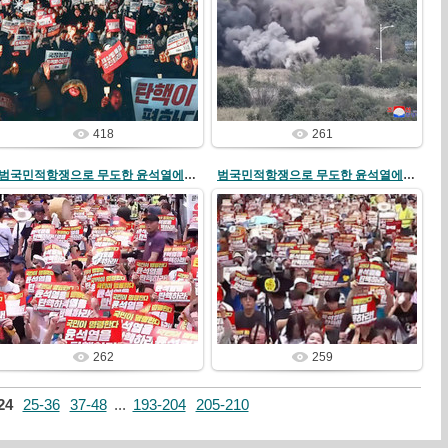
24/12/04
24/10/20
redstartvkp
redstartvkp
418
261
범국민적항쟁으로 무도한 윤석열에게 민심의 분노를 똑똑히 보여주자!
범국민적항쟁으로 무도한 윤석열에게 민심의 분노를 똑똑히 보여주자!
24/07/27
24/07/27
redstartvkp
redstartvkp
262
259
24
25-36
37-48
...
193-204
205-210