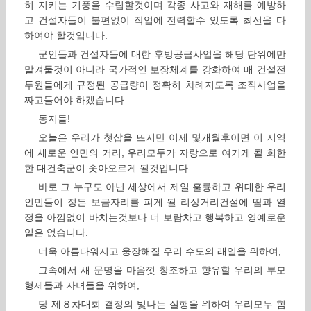
히 지키는 기풍을 수립할것이며 각종 사고와 재해를 예방하
고 건설자들이 불편없이 작업에 전력할수 있도록 최선을 다
하여야 할것입니다.
군인들과 건설자들에 대한 후방공급사업을 해당 단위에만
맡겨둘것이 아니라 국가적인 보장체계를 강화하여 매 건설전
투원들에게 규정된 공급량이 정확히 차례지도록 조직사업을
짜고들어야 하겠습니다.
동지들!
오늘은 우리가 첫삽을 뜨지만 이제 몇개월후이면 이 지역
에 새로운 인민의 거리, 우리모두가 자랑으로 여기게 될 희한
한 대건축군이 솟아오르게 될것입니다.
바로 그 누구도 아닌 세상에서 제일 훌륭하고 위대한 우리
인민들이 정든 보금자리를 펴게 될 리상거리건설에 땀과 열
정을 아낌없이 바치는것보다 더 보람차고 행복하고 영예로운
일은 없습니다.
더욱 아름다워지고 웅장해질 우리 수도의 래일을 위하여,
그속에서 새 문명을 마음껏 창조하고 향유할 우리의 부모
형제들과 자녀들을 위하여,
당 제８차대회 결정의 빛나는 실행을 위하여 우리모두 힘