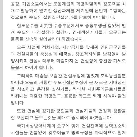
공장, 기업소들에서는 로동계급의 혁명적열의와 창조력을 최
대로 발동하여 맡겨진 생산과제를 제기일에 원만히 수행하는
것으로써 수도의 살림집건설성과를 담보하여야 합니다.
철도운수를 비롯한 수송부문에서도 증송투쟁을 힘있게 벌
려 수도의 대건설장과 철강재, 건재생산기지들에 요구되는
물동을 신속히 실어날라야 하겠습니다.
모든 사업에 정치사업, 사상공세를 앞세워 인민군군인들
과 건설자들의 충성심과 애국심, 창조적지혜를 남김없이 발
양시키며 건설시작부터 마감까지 온 건설장이 충천한 기세로
들끓게 하여야 합니다.
그리하여 대중을 보람찬 건설투쟁에 힘있게 조직동원할뿐
아니라 오늘의 거창한 수도건설전투장이 곧 새로운 시대정신
을 창조하고 용감한 실천가들, 씩씩한 사회주의근로자들을
키워내는 격렬한 혁명전구, 훌륭한 학교로 되게 하여야 할것
입니다.
또한 건설에 참가한 군인들과 건설자들의 건강과 생활을
잘 보살피고 돌보는것을 최대로 중시해야 하겠습니다.
국가비상방역체계의 요구에 맞게 건설전역에 방역초소와
시설들을 빈틈없이 갖추어놓고 방역규정을 자각적으로 철저