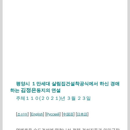
평양시 １만세대 살림집건설착공식에서 하신 경애
김정은
하는
동지의 연설
주체１１０(２０２１)년 ３월 ２３일
[
] [
] [
] [
] [
]
조선어
English
Русский
中国语
日本語