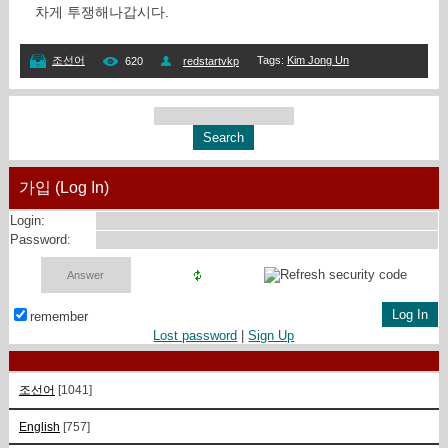
차게 투쟁해나갑시다.
Tags
:
Kim Jong Un
조선어
620
redstartvkp
가입 (Log In)
Login:
Password:
remember
Lost password
|
Sign Up
조선어
[1041]
English
[757]