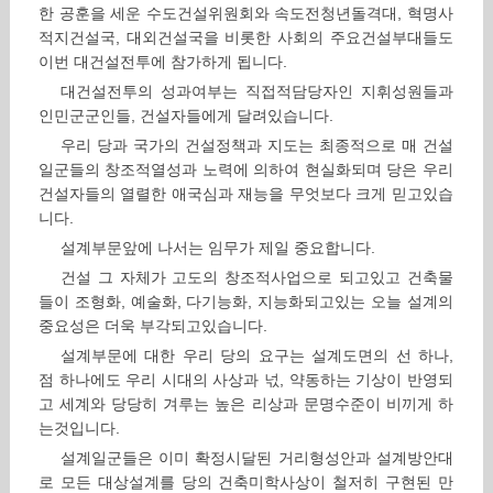
한 공훈을 세운 수도건설위원회와 속도전청년돌격대, 혁명사
적지건설국, 대외건설국을 비롯한 사회의 주요건설부대들도
이번 대건설전투에 참가하게 됩니다.
대건설전투의 성과여부는 직접적담당자인 지휘성원들과
인민군군인들, 건설자들에게 달려있습니다.
우리 당과 국가의 건설정책과 지도는 최종적으로 매 건설
일군들의 창조적열성과 노력에 의하여 현실화되며 당은 우리
건설자들의 열렬한 애국심과 재능을 무엇보다 크게 믿고있습
니다.
설계부문앞에 나서는 임무가 제일 중요합니다.
건설 그 자체가 고도의 창조적사업으로 되고있고 건축물
들이 조형화, 예술화, 다기능화, 지능화되고있는 오늘 설계의
중요성은 더욱 부각되고있습니다.
설계부문에 대한 우리 당의 요구는 설계도면의 선 하나,
점 하나에도 우리 시대의 사상과 넋, 약동하는 기상이 반영되
고 세계와 당당히 겨루는 높은 리상과 문명수준이 비끼게 하
는것입니다.
설계일군들은 이미 확정시달된 거리형성안과 설계방안대
로 모든 대상설계를 당의 건축미학사상이 철저히 구현된 만