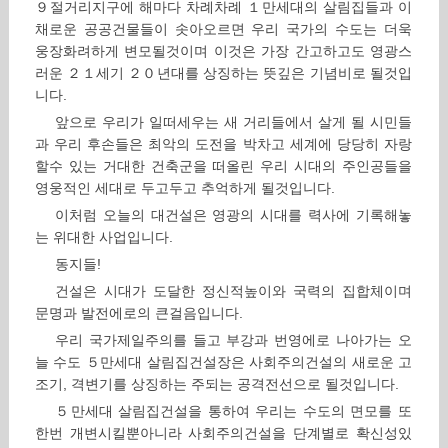
９절거리지구에 해마다 차례차례 １만세대의 살림집들과 이
채로운 공공건물들이 솟아오르면 우리 국가의 수도는 더욱
웅장화려하게 변모될것이며 이것은 가장 간고하고도 영광스
러운 ２１세기 ２０년대를 상징하는 뜻깊은 기념비로 될것입
니다.
앞으로 우리가 일떠세우는 새 거리들에서 살게 될 시민들
과 우리 후손들은 최악의 도전을 박차고 세계에 당당히 자랑
할수 있는 거대한 건축군을 떠올린 우리 시대의 주인공들을
영웅적인 세대로 두고두고 추억하게 될것입니다.
이처럼 오늘의 대건설은 영광의 시대를 력사에 기록해놓
는 위대한 사업입니다.
동지들!
건설은 시대가 도달한 정신적높이와 국력의 집합체이며
문명과 발전에로의 큰걸음입니다.
우리 국가제일주의를 들고 부강과 번영에로 나아가는 오
늘 수도 ５만세대 살림집건설장은 사회주의건설의 새로운 고
조기, 격변기를 상징하는 주되는 공격전선으로 될것입니다.
５만세대 살림집건설을 통하여 우리는 수도의 면모를 또
한번 개변시킬뿐아니라 사회주의건설을 단계별로 확신성있