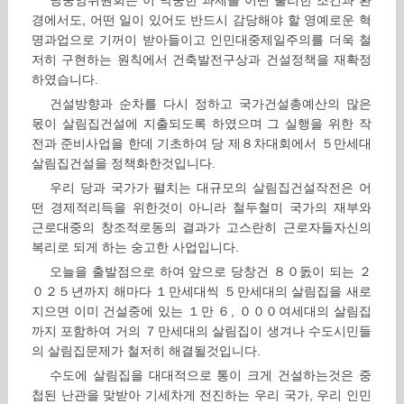
당중앙위원회는 이 막중한 과제를 어떤 불리한 조건과 환
경에서도, 어떤 일이 있어도 반드시 감당해야 할 영예로운 혁
명과업으로 기꺼이 받아들이고 인민대중제일주의를 더욱 철
저히 구현하는 원칙에서 건축발전구상과 건설정책을 재확정
하였습니다.
건설방향과 순차를 다시 정하고 국가건설총예산의 많은
몫이 살림집건설에 지출되도록 하였으며 그 실행을 위한 작
전과 준비사업을 한데 기초하여 당 제８차대회에서 ５만세대
살림집건설을 정책화한것입니다.
우리 당과 국가가 펼치는 대규모의 살림집건설작전은 어
떤 경제적리득을 위한것이 아니라 철두철미 국가의 재부와
근로대중의 창조적로동의 결과가 고스란히 근로자들자신의
복리로 되게 하는 숭고한 사업입니다.
오늘을 출발점으로 하여 앞으로 당창건 ８０돐이 되는 ２
０２５년까지 해마다 １만세대씩 ５만세대의 살림집을 새로
지으면 이미 건설중에 있는 １만 ６, ０００여세대의 살림집
까지 포함하여 거의 ７만세대의 살림집이 생겨나 수도시민들
의 살림집문제가 철저히 해결될것입니다.
수도에 살림집을 대대적으로 통이 크게 건설하는것은 중
첩된 난관을 맞받아 기세차게 전진하는 우리 국가, 우리 인민