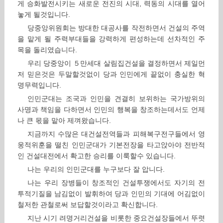
게 승화발전시키는 새로운 전진의 시대, 력동의 시대를 열어
놓게 될것입니다.
당중앙위원회는 방대한 대공사를 작전하면서 건설의 주역
을 맡게 될 주력부대들을 강력하게 편성하는데 선차적인 주
목을 돌리였습니다.
우리 당중앙이 ５만세대 살림집건설을 결정하면서 제일먼
저 믿은것은 두말할것없이 당과 인민에게 끝없이 충실한 혁
명무력입니다.
인민군대는 조국과 인민을 견결히 보위하는 국가방위의
사명과 책임을 다하면서 인민의 행복을 창조하는데서도 언제
나 큰 몫을 맡아 제껴왔습니다.
지금까지 수많은 대건설전역들과 피해복구전구들에서 영
웅적위훈을 떨친 인민군대가 기본전장을 타고앉아야 전반적
인 건설대전에서 확고한 승리를 이룩할수 있습니다.
나는 우리의 인민군대를 누구보다 잘 압니다.
나는 우리 장병들이 창조적인 건설투쟁에서도 자기의 전
투적기질을 남김없이 발휘하여 당과 인민의 기대에 어김없이
철저한 관철로써 보답할것이라고 확신합니다.
지난 시기 려명거리건설을 비롯한 중요건설장들에서 뚜렷