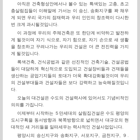
아직은 건축형성안에서나 볼수 있는 특색있는 고층, 초고
층살림집들이 이해말에 가서는 이 송신, 송화지구를 꽉 채우
게 되면 우리 국가의 잠재력과 우리 인민의 창조력이 다시한
번 크게 과시될것입니다.
이 과정에 우리의 주체건축은 또 한단계 비약하고 발전하
게 될것이며 자기 식으로, 자기 힘으로, 자기 손으로 새 생활
을 창조하고 꾸려나가는 우리의 건설은 더 큰 전진력을 가지
게 될것입니다.
록색건축, 건식공법과 같은 선진적인 건축기술, 건설공법
들이 대담하게 혁신적으로 도입되고 건설장비들과 건재들을
생산하는 공업기지들의 토대가 더욱 확대강화될것이며 우리
의 건설부대들과 건설자들은 보다 강력하고 능숙해질것입니
다.
오늘의 대건설은 수도의 건설력사에 있어서도 기념비적인
의의를 가집니다.
이제부터 시작하는 ５만세대의 살림집건설은 수도 평양의
도시구획을 동서방향과 북쪽방향으로 넓히면서 대규모의 현
대적인 새 거리들을 일떠세우는 력사적인 건설사업입니다.
평양시의 송신지구와 송화지구, 서포지구, 금천지구, ９.