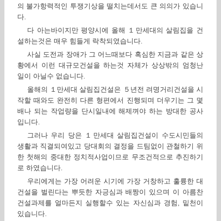
의 불가항력적인 투쟁기상을 떨치는데서도 큰 의의가 있습니
다.
다 아는바이지만 평양시에 올해 １만세대의 살림집을 건
설하는것은 매우 힘들게 락착되였습니다.
사실 도전과 장애가 그 어느때보다 혹심한 지금과 같은 상
황에서 이런 대규모건설을 하는것 자체가 상상밖의 엄청난
일이 아닐수 없습니다.
올해의 １만세대 살림집건설은 ５년전 려명거리건설을 시
작할 때와도 완전히 다른 형편에서 진행되며 더우기는 그 몇
배나 되는 작업량을 단시일내에 해제껴야 하는 방대한 공사
입니다.
그러나 우리 당은 １만세대 살림집건설이 수도시민들의
생활과 직결되여있고 당대회의 결정을 드팀없이 관철하기 위
한 첫해의 중대한 정치적사업이므로 무조건적으로 추진하기
로 하였습니다.
우리에게는 가장 어려운 시기에 가장 거창하고 훌륭한 대
건설을 벌린다는 뿌듯한 자긍심과 배짱이 있으며 이 아름찬
건설과제를 얼마든지 실행할수 있는 자신심과 경험, 밑천이
있습니다.