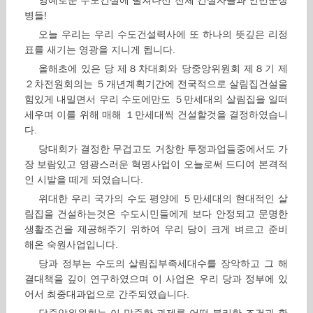
영예로운 수도건설에 떨쳐나선 전체 건설자들과 인민군장
병들!
오늘 우리는 우리 수도건설력사에 또 하나의 뜻깊은 리정
표를 새기는 영광을 지니게 됩니다.
올해초에 있은 당 제８차대회와 당중앙위원회 제８기 제
２차전원회의는 ５개년계획기간에 전국적으로 살림집건설을
힘있게 내밀면서 우리 수도에만도 ５만세대의 살림집을 일떠
세우며 이를 위해 매해 １만세대씩 건설할것을 결정하였습니
다.
당대회가 결정한 무겁고도 거창한 투쟁과업들중에서도 가
장 보람있고 영광스러운 혁명사업이 오늘로써 드디여 본격적
인 시발을 떼게 되였습니다.
위대한 우리 국가의 수도 평양에 ５만세대의 현대적인 살
림집을 건설하는것은 수도시민들에게 보다 안정되고 문명한
생활조건을 제공해주기 위하여 우리 당이 크게 벼르고 준비
해온 숙원사업입니다.
당과 정부는 수도의 살림집부족세대수를 장악하고 그 해
결대책을 깊이 연구하였으며 이 사업은 우리 당과 정부에 있
어서 최중대과업으로 간주되였습니다.