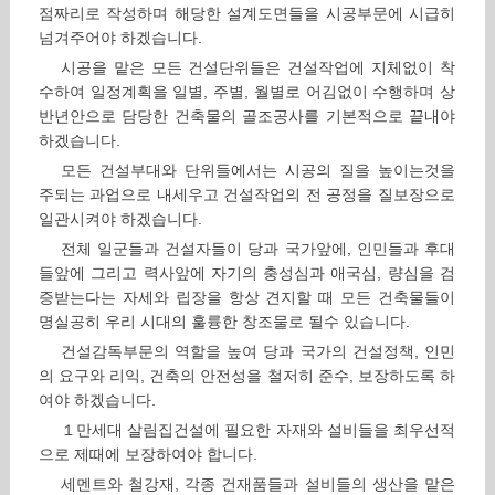
점짜리로 작성하며 해당한 설계도면들을 시공부문에 시급히
넘겨주어야 하겠습니다.
시공을 맡은 모든 건설단위들은 건설작업에 지체없이 착
수하여 일정계획을 일별, 주별, 월별로 어김없이 수행하며 상
반년안으로 담당한 건축물의 골조공사를 기본적으로 끝내야
하겠습니다.
모든 건설부대와 단위들에서는 시공의 질을 높이는것을
주되는 과업으로 내세우고 건설작업의 전 공정을 질보장으로
일관시켜야 하겠습니다.
전체 일군들과 건설자들이 당과 국가앞에, 인민들과 후대
들앞에 그리고 력사앞에 자기의 충성심과 애국심, 량심을 검
증받는다는 자세와 립장을 항상 견지할 때 모든 건축물들이
명실공히 우리 시대의 훌륭한 창조물로 될수 있습니다.
건설감독부문의 역할을 높여 당과 국가의 건설정책, 인민
의 요구와 리익, 건축의 안전성을 철저히 준수, 보장하도록 하
여야 하겠습니다.
１만세대 살림집건설에 필요한 자재와 설비들을 최우선적
으로 제때에 보장하여야 합니다.
세멘트와 철강재, 각종 건재품들과 설비들의 생산을 맡은