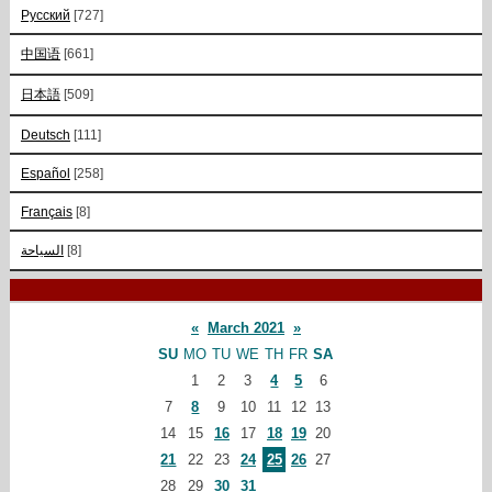
Русский
[727]
中国语
[661]
日本語
[509]
Deutsch
[111]
Español
[258]
Français
[8]
السياحة
[8]
«
March 2021
»
SU
MO
TU
WE
TH
FR
SA
1
2
3
4
5
6
7
8
9
10
11
12
13
14
15
16
17
18
19
20
21
22
23
24
25
26
27
28
29
30
31