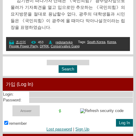
김기현이 떠나가자 단체는 《국민의힘》 광주당사앞으로
몰려가 기자회견을 열고 입으로만 추모하는 《국민의힘》의
묘지방문을 절대로 용납할수 없다, 광주의 대학생들과 시민
들은 《국민의힘》이 광주에 올 때마다 막아나설것이라는 립
장을 표명하였습니다.
Tags
:
South Korea
,
Korea
,
조선어
453
redstartvkp
People Power Party
,
DPRK
,
Conservative Gang
가입 (Log In)
Login:
Password:
remember
Lost password
|
Sign Up