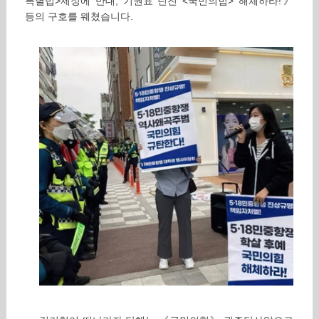
특별법>제정에 반대, 기권표 던진 <국민의힘> 해체하라!》
등의 구호를 웨쳤습니다.