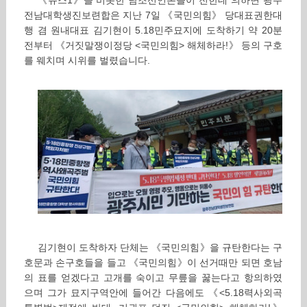
《뉴스1》을 비롯한 남조선언론들이 전한데 의하면 광주
전남대학생진보련합은 지난 7일 《국민의힘》 당대표권한대
행 겸 원내대표 김기현이 5.18민주묘지에 도착하기 약 20분
전부터 《거짓말쟁이정당 <국민의힘> 해체하라!》 등의 구호
를 웨치며 시위를 벌렸습니다.
김기현이 도착하자 단체는 《국민의힘》을 규탄한다는 구
호문과 손구호들을 들고 《국민의힘》이 선거때만 되면 호남
의 표를 얻겠다고 고개를 숙이고 무릎을 꿇는다고 항의하였
으며 그가 묘지구역안에 들어간 다음에도 《<5.18력사외곡