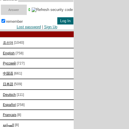
remember
Lost password
|
Sign Up
조선어
[1040]
English
[758]
Русский
[727]
中国语
[661]
日本語
[509]
Deutsch
[111]
Español
[258]
Français
[8]
السياحة
[8]