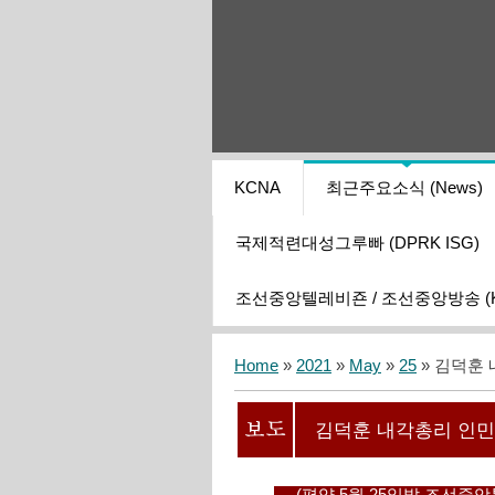
KCNA
최근주요소식 (News)
국제적련대성그루빠 (DPRK ISG)
조선중앙텔레비죤 / 조선중앙방송 (KCT
Home
»
2021
»
May
»
25
» 김덕훈
김덕훈 내각총리 인민