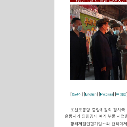
(평양 5월 25일발 조선중
[
] [
] [
] [
조선어
English
Русский
中国语
조선로동당 중앙위원회 정치국
훈동지가 인민경제 여러 부문 사업
황해제철련합기업소와 천리마제