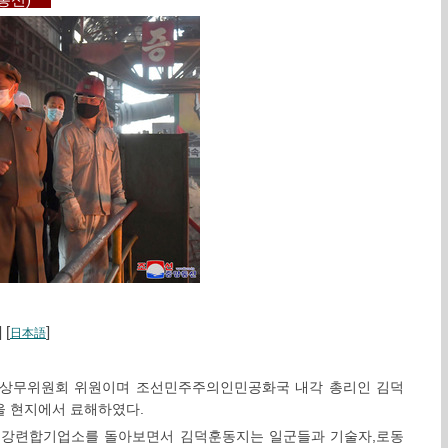
앙통신)
] [
]
日本語
 상무위원회 위원이며 조선민주주의인민공화국 내각 총리인 김덕
을 현지에서 료해하였다.
강련합기업소를 돌아보면서 김덕훈동지는 일군들과 기술자,로동