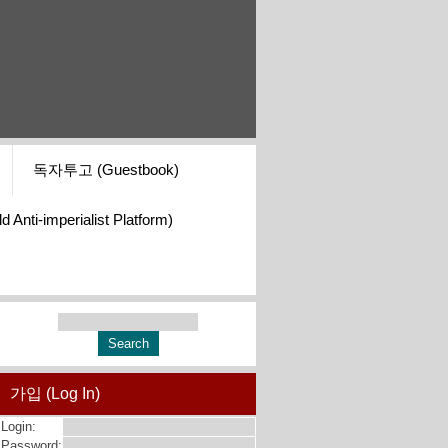
독자투고 (Guestbook)
i-imperialist Platform)
가입 (Log In)
Login:
Password: