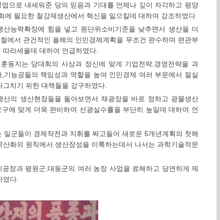
업으로 내세워준 당의 믿음과 기대를 언제나 깊이 자각하고 평양
화에 필요한 철강재생산에서 혁신을 일으킬데 대하여 강조하였다.
생산능력확장에 힘을 넣고 원단위소비기준을 낮추면서 생산을 더
관철에서 관건적인 올해의 인민경제계획을 무조건 완수하며 련관부
 따라세울데 대하여 언급하였다.
훈동지는 당대회의 사상과 정신에 맞게 기업전략,경영전략을 과
,기능공들의 책임성과 역할을 높여 인민경제 여러 부문에서 절실
다그치기 위한 대책들을 강구하였다.
광산의 생산현장들을 돌아보면서 채광장을 바로 정하고 광물생산
구에 맞게 더욱 완비하여 선광실수률을 부단히 높일데 대하여 언
 일군들이 경제작전과 지휘를 짜고들어 새로운 5개년계획의 첫해
 국산화의 원칙에서 생산장성을 이룩하는데서 나서는 과학기술적문
공장과 평원군,대동군의 여러 농장 사업을 료해하고 당면하게 제
하였다.