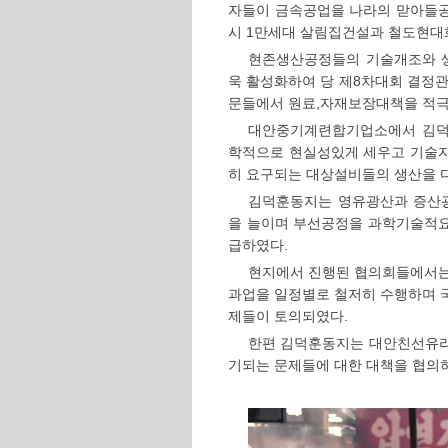
자들이 금속공업을 나라의 맏아들공
시 1만세대 살림집건설과 철도현대
현존생산공정들의 기술개조와 
욱 활성화하여 당 제8차대회 결정
문들에서 원료,자재보장대책을 적극
대안중기계련합기업소에서 김덕
학적으로 현실성있게 세우고 기술자
히 요구되는 대상설비들의 생산을 
김덕훈동지는 영유광산과 증산
을 늘이며 부선공정을 과학기술적요
급하였다.
현지에서 진행된 협의회들에서는
과업을 일정별로 철저히 수행하며
제들이 토의되였다.
한편 김덕훈동지는 대안친선유리
기되는 문제들에 대한 대책을 협의