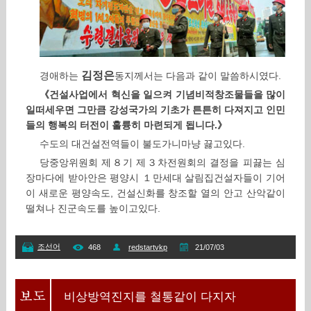
김정은
경애하는
동지께서는
다음과 같이 말씀하시였다.
《건설사업에서 혁신을 일으켜 기념비적창조물들을 많이
일떠세우면 그만큼 강성국가의 기초가 튼튼히 다져지고 인민
들의 행복의 터전이 훌륭히 마련되게 됩니다.》
수도의 대건설전역들이 불도가니마냥 끓고있다.
당중앙위원회 제８기 제３차전원회의 결정을 피끓는 심
장마다에 받아안은 평양시 １만세대 살림집건설자들이 기어
이 새로운 평양속도, 건설신화를 창조할 열의 안고 산악같이
떨쳐나 진군속도를 높이고있다.
조선어
468
redstartvkp
21/07/03
비상방역진지를 철통같이 다지자