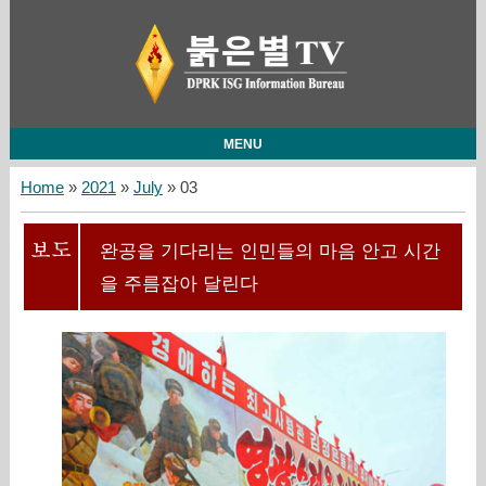
MENU
Home
»
2021
»
July
»
03
완공을 기다리는 인민들의 마음 안고 시간
을 주름잡아 달린다