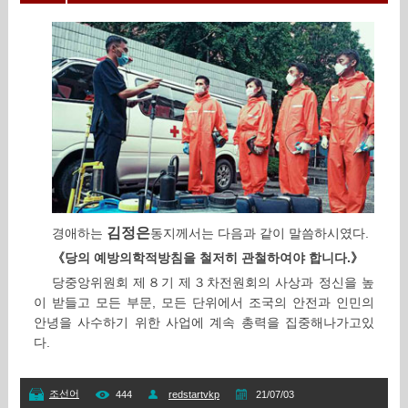
김정은
경애하는
동지께서는
다음과 같이 말씀하시였다.
《당의 예방의학적방침을 철저히 관철하여야 합니다.》
당중앙위원회 제８기 제３차전원회의 사상과 정신을 높
이 받들고 모든 부문, 모든 단위에서 조국의 안전과 인민의
안녕을 사수하기 위한 사업에 계속 총력을 집중해나가고있
다.
조선어
444
redstartvkp
21/07/03