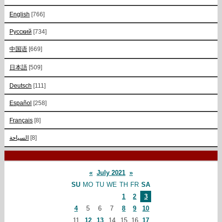
English
[766]
Русский
[734]
中国语
[669]
日本語
[509]
Deutsch
[111]
Español
[258]
Français
[8]
السياحة
[8]
«
July 2021
»
SU
MO
TU
WE
TH
FR
SA
1
2
3
4
5
6
7
8
9
10
11
12
13
14
15
16
17