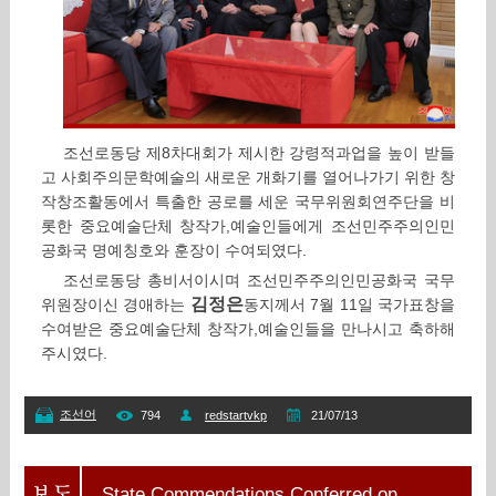
조선로동당 제8차대회가 제시한 강령적과업을 높이 받들
고 사회주의문학예술의 새로운 개화기를 열어나가기 위한 창
작창조활동에서 특출한 공로를 세운 국무위원회연주단을 비
롯한 중요예술단체 창작가,예술인들에게 조선민주주의인민
공화국 명예칭호와 훈장이 수여되였다.
조선로동당 총비서이시며 조선민주주의인민공화국 국무
김정은
위원장이신 경애하는
동지께서 7월 11일 국가표창을
수여받은 중요예술단체 창작가,예술인들을 만나시고 축하해
주시였다.
조선어
794
redstartvkp
21/07/13
State Commendations Conferred on