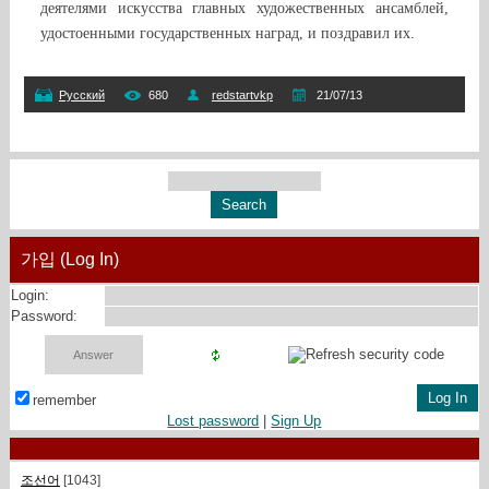
деятелями искусства главных художественных ансамблей,
удостоенными государственных наград, и поздравил их.
Русский
680
redstartvkp
21/07/13
가입 (Log In)
Login:
Password:
remember
Lost password
|
Sign Up
조선어
[1043]