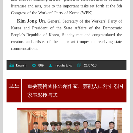
literature and arts, true to the important tasks set forth at the 8th
Congress of the Workers' Party of Korea (WPK).
Kim Jong Un
, General Secretary of the Workers' Party of
Korea and President of the State Affairs of the Democratic
People's Republic of Korea, Sunday met and congratulated the
creators and artistes of the major art troupes on receiving state
commendations.
English
869
redstartvkp
21/07/13
重要芸術団体の創作家、芸能人に対する国
家表彰授与式