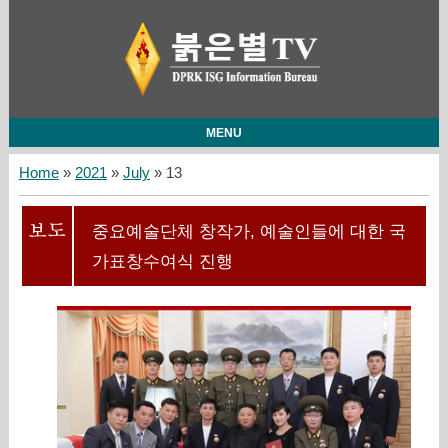
MENU
Home
»
2021
»
July
»
13
중요예술단체 창작가, 예술인들에 대한 국
가표창수여식 진행