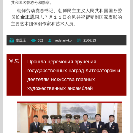
共和国名誉称号和勋章。
朝鲜劳动党总书记、朝鲜民主主义人民共和国国务委
金正恩
员长
同志７月１１日会见并祝贺受到国家表彰的
主要艺术团体创作家和艺术人员。
中国语
632
redstartvkp
21/07/13
Прошла церемония вручения
государственных наград литераторам и
деятелям искусства главных
художественных ансамблей