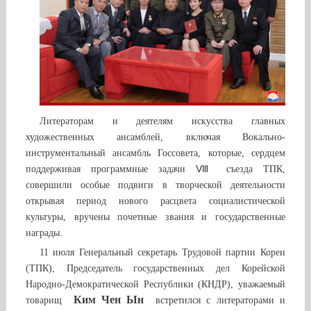
Литераторам и деятелям искусства главных
художественных ансамблей, включая Вокально-
инструментальный ансамбль Госсовета, которые, сердцем
поддерживая программные задачи Ⅷ съезда ТПК,
совершили особые подвиги в творческой деятельности
открывая период нового расцвета социалистической
культуры, вручены почетные звания и государственные
награды.
11 июля Генеральный секретарь Трудовой партии Кореи
(ТПК), Председатель государственных дел Корейской
Народно-Демократической Республики (КНДР), уважаемый
Ким Чен Ын
товарищ
встретился с литераторами и