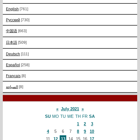
English
[761]
Русский
[730]
中国语
[663]
日本語
[509]
Deutsch
[111]
Español
[258]
Français
[8]
السياحة
[8]
«
July 2021
»
SU
MO
TU
WE
TH
FR
SA
1
2
3
4
5
6
7
8
9
10
11
12
13
14
15
16
17