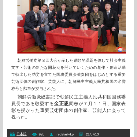
朝鮮労働党第８回大会が示した綱領的課題を体して社会主義
文学・芸術の新たな開花期を開いていくための創作・創造活動
で特出した功労を立てた国務委員会演奏団をはじめとする重要
芸術団体の創作家、芸能人に、朝鮮民主主義人民共和国の名誉
称号と勲章が授与された。
朝鮮労働党総書記で朝鮮民主主義人民共和国国務委
金正恩
員長である敬愛する
同志が７月１１日、国家表
彰を授かった重要芸術団体の創作家、芸能人に会って
祝った。
日本語
920
redstartvkp
21/07/13