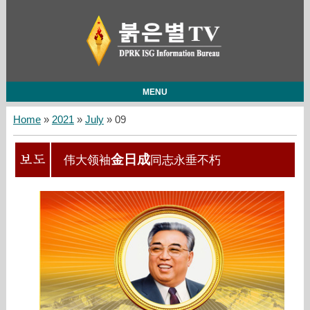
MENU
Home
»
2021
»
July
»
09
金日成
伟大领袖
同志永垂不朽