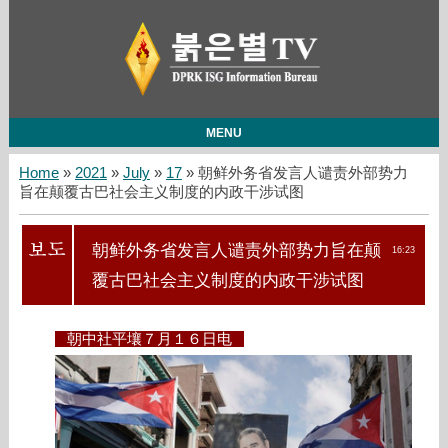
MENU
Home
»
2021
»
July
»
17
» 朝鲜外务省发言人谴责外部势力
旨在颠覆古巴社会主义制度的内政干涉试图
朝鲜外务省发言人谴责外部势力旨在颠
16:23
覆古巴社会主义制度的内政干涉试图
朝中社平壤７月１６日电