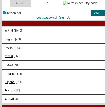
remember
Lost password
|
Sign Up
조선어
[1040]
English
[758]
Русский
[727]
中国语
[661]
日本語
[509]
Deutsch
[111]
Español
[258]
Français
[8]
السياحة
[8]