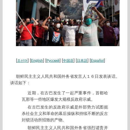
[
] [
] [
] [
] [
] [
]
조선어
English
Русский
中国语
日本語
Español
朝鲜民主主义人民共和国外务省发言人１６日发表谈话。
谈话如下：
近期，在古巴发生了一起严重事件，首都哈
瓦那等一些地区爆发大规模反政府示威。
在古巴发生的反政府示威是外部势力试图扼
杀社会主义和革命的幕后操纵和持续不断的反古
封锁活动所招致的产物。
朝鲜民主主义人民共和国外务省强烈谴责并