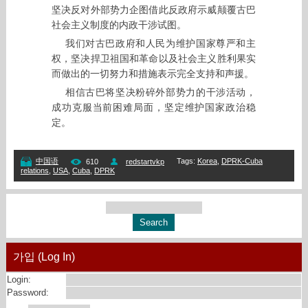
坚决反对外部势力企图借此反政府示威颠覆古巴
社会主义制度的内政干涉试图。
我们对古巴政府和人民为维护国家尊严和主
权，坚决捍卫祖国和革命以及社会主义胜利果实
而做出的一切努力和措施表示完全支持和声援。
相信古巴将坚决粉碎外部势力的干涉活动，
成功克服当前困难局面，坚定维护国家政治稳
定。
Tags
:
Korea
,
DPRK-Cuba
中国语
610
redstartvkp
relations
,
USA
,
Cuba
,
DPRK
가입 (Log In)
Login:
Password: