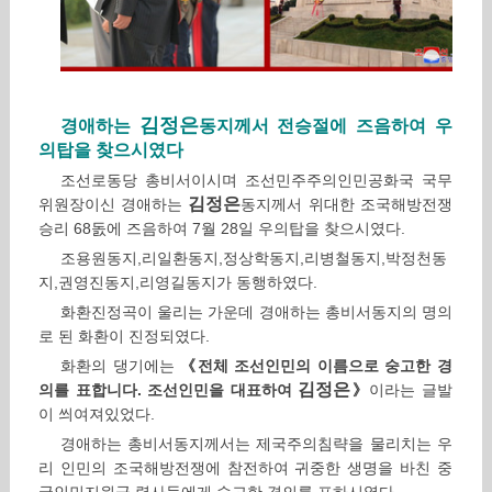
김정은
경애하는
동지께서 전승절에 즈음하여 우
의탑을 찾으시였다
조선로동당 총비서이시며 조선민주주의인민공화국 국무
김정은
위원장이신 경애하는
동지께서 위대한 조국해방전쟁
승리 68돐에 즈음하여 7월 28일 우의탑을 찾으시였다.
조용원동지,리일환동지,정상학동지,리병철동지,박정천동
지,권영진동지,리영길동지가 동행하였다.
화환진정곡이 울리는 가운데 경애하는 총비서동지의 명의
로 된 화환이 진정되였다.
화환의 댕기에는
《전체 조선인민의 이름으로 숭고한 경
김정은
의를 표합니다. 조선인민을 대표하여
》
이라는 글발
이 씌여져있었다.
경애하는 총비서동지께서는 제국주의침략을 물리치는 우
리 인민의 조국해방전쟁에 참전하여 귀중한 생명을 바친 중