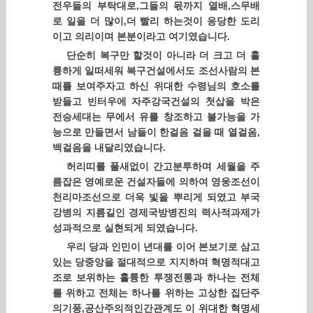
전우들의 부탁대로,그들의 몫까지 열배,스무배
로 일을 더 많이,더 빨리 하는것이 응당한 도리
이고 의리이며 본분이라고 여기였습니다.
단순히 복구만 할것이 아니라 더 크고 더 훌
륭하게 일떠세워 복구건설에서도 조선사람의 본
때를 보여주자고 하신 위대한 수령님의 호소를
받들고 빈터우에 자주강국건설의 첫삽을 박은
전승세대는 무에서 유를 창조하고 불가능을 가
능으로 만들면서 남들이 한걸음 걸을 때 열걸음,
백걸음을 내달리였습니다.
허리띠를 풀새없이 간고분투하며 세월을 주
름잡은 영예로운 건설자들에 의하여 영웅조선이
천리마조선으로 더욱 빛을 뿌리게 되였고 부국
강병의 지름길인 경제국방병진의 력사적과제가
성과적으로 실현되게 되였습니다.
우리 당과 인민이 년대를 이어 본보기로 삼고
있는 당중앙을 절대적으로 지지하며 혁명적대고
조로 보위하는 훌륭한 투쟁전통과 하나는 전체
를 위하고 전체는 하나를 위하는 고상한 집단주
의기풍,공산주의적인간관계도 이 위대한 혁명세