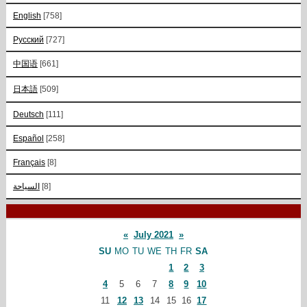
English
[758]
Русский
[727]
中国语
[661]
日本語
[509]
Deutsch
[111]
Español
[258]
Français
[8]
السياحة
[8]
«
July 2021
»
SU
MO
TU
WE
TH
FR
SA
1
2
3
4
5
6
7
8
9
10
11
12
13
14
15
16
17