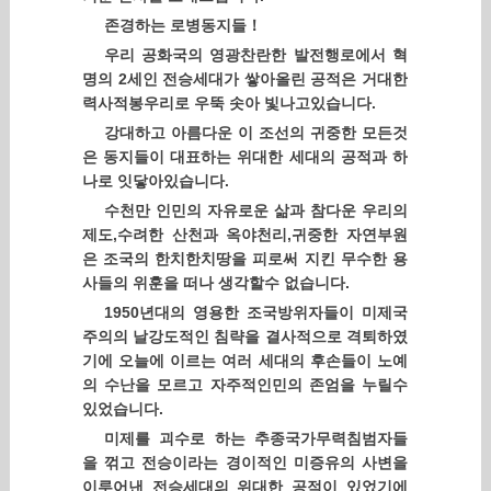
존경하는 로병동지들！
우리 공화국의 영광찬란한 발전행로에서 혁
명의 2세인 전승세대가 쌓아올린 공적은 거대한
력사적봉우리로 우뚝 솟아 빛나고있습니다.
강대하고 아름다운 이 조선의 귀중한 모든것
은 동지들이 대표하는 위대한 세대의 공적과 하
나로 잇닿아있습니다.
수천만 인민의 자유로운 삶과 참다운 우리의
제도,수려한 산천과 옥야천리,귀중한 자연부원
은 조국의 한치한치땅을 피로써 지킨 무수한 용
사들의 위훈을 떠나 생각할수 없습니다.
1950년대의 영용한 조국방위자들이 미제국
주의의 날강도적인 침략을 결사적으로 격퇴하였
기에 오늘에 이르는 여러 세대의 후손들이 노예
의 수난을 모르고 자주적인민의 존엄을 누릴수
있었습니다.
미제를 괴수로 하는 추종국가무력침범자들
을 꺾고 전승이라는 경이적인 미증유의 사변을
이루어낸 전승세대의 위대한 공적이 있었기에