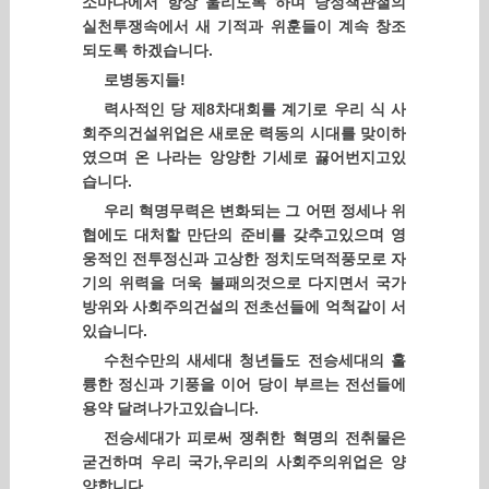
소마다에서 항상 울리도록 하며 당정책관철의
실천투쟁속에서 새 기적과 위훈들이 계속 창조
되도록 하겠습니다.
로병동지들!
력사적인 당 제8차대회를 계기로 우리 식 사
회주의건설위업은 새로운 력동의 시대를 맞이하
였으며 온 나라는 앙양한 기세로 끓어번지고있
습니다.
우리 혁명무력은 변화되는 그 어떤 정세나 위
협에도 대처할 만단의 준비를 갖추고있으며 영
웅적인 전투정신과 고상한 정치도덕적풍모로 자
기의 위력을 더욱 불패의것으로 다지면서 국가
방위와 사회주의건설의 전초선들에 억척같이 서
있습니다.
수천수만의 새세대 청년들도 전승세대의 훌
륭한 정신과 기풍을 이어 당이 부르는 전선들에
용약 달려나가고있습니다.
전승세대가 피로써 쟁취한 혁명의 전취물은
굳건하며 우리 국가,우리의 사회주의위업은 양
양합니다.