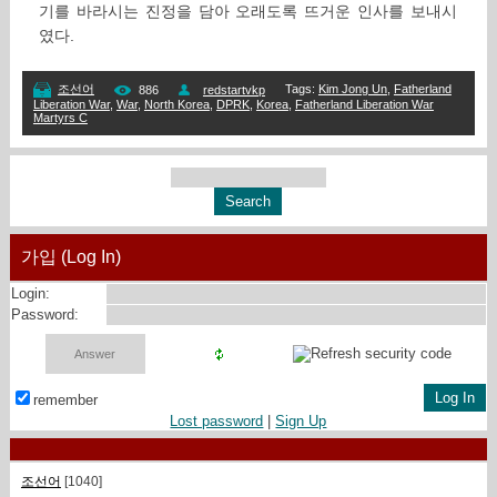
기를 바라시는 진정을 담아 오래도록 뜨거운 인사를 보내시
였다.
Tags
:
Kim Jong Un
,
Fatherland
조선어
886
redstartvkp
Liberation War
,
War
,
North Korea
,
DPRK
,
Korea
,
Fatherland Liberation War
Martyrs C
가입 (Log In)
Login:
Password:
remember
Lost password
|
Sign Up
조선어
[1040]