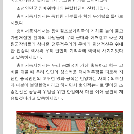
국인민지원군 렬사들에게 숭고한 경의를 표하시였다.
조선인민군 명예위병대의 분렬행진이 진행되였다.
총비서동지께서는 동행한 간부들과 함께 우의탑을 돌아보
시였다.
총비서동지께서는 항미원조보가위국의 기치를 높이 들고
가렬처절한 전화의 나날들에 우리 군대와 어깨겯고 싸운 지
원군장병들의 참다운 전투적우의와 무비의 희생정신은 위대
한 전승의 력사와 우리 인민의 기억속에 력력히 새겨져있다
고 말씀하시였다.
총비서동지께서는 우리 공화국이 가장 혹독하고 힘든 고
비를 겪을 때 우리 인민의 성스러운 력사적투쟁을 피로써 지
원한 중국인민의 고귀한 넋과 공적은 번영하는 사회주의조선
과 더불어 불멸할것이라고 하시면서 혈연적뉴대로 맺어진 조
중친선은 공동의 위업을 위한 한길에서 대를 이어 굳건히 계
승될것이라고 말씀하시였다.