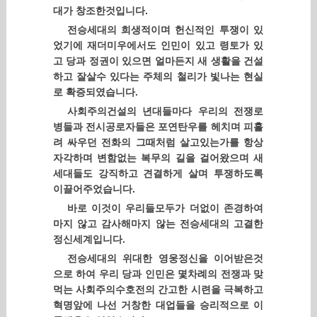
대가 창조한것입니다.
전승세대의 희생적이며 헌신적인 투쟁이 있
었기에 재더미우에서도 인민이 있고 령토가 있
고 당과 정권이 있으면 얼마든지 새 생활을 건설
하고 잘살수 있다는 주체의 철리가 빛나는 현실
로 확증되였습니다.
사회주의건설의 년대들마다 우리의 전쟁로
병들과 전시공로자들은 포연탄우를 헤치며 피흘
려 싸우던 전화의 그때처럼 살고있는가를 항상
자각하며 변함없는 복무의 길을 걸어왔으며 새
세대들도 강직하고 견결하게 살며 투쟁하도록
이끌어주었습니다.
바로 이것이 우리들모두가 더없이 존경하여
마지 않고 감사해마지 않는 전승세대의 고결한
정신세계입니다.
전승세대의 위대한 영웅정신을 이어받은것
으로 하여 우리 당과 인민은 몇차례의 전쟁과 맞
먹는 사회주의수호전의 간고한 시련을 극복하고
혁명앞에 나선 거창한 대업들을 승리적으로 이