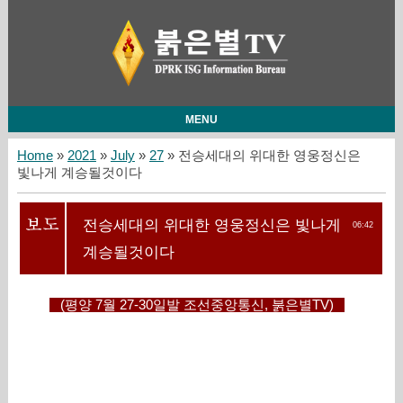
MENU
Home
»
2021
»
July
»
27
» 전승세대의 위대한 영웅정신은
빛나게 계승될것이다
전승세대의 위대한 영웅정신은 빛나게
06:42
계승될것이다
(평양 7월 27-30일발 조선중앙통신, 붉은별TV)