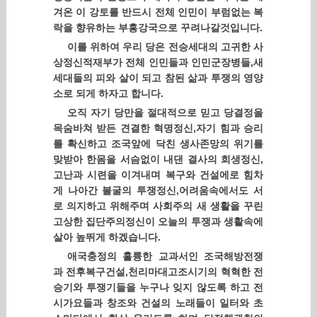
겨온 이 강토를 반드시 전체 인민이 부럼없는 복
락을 향유하는 부흥강국으로 꾸려나갈것입니다.
이를 위하여 우리 당은 전승세대의 고귀한 사
상정신적재부가 전체 인민들과 인민군장병들,새
세대들의 피와 살이 되고 참된 삶과 투쟁의 영양
소로 되게 하자고 합니다.
오직 자기 당만을 절대적으로 믿고 당결정을
목숨바쳐 받든 견결한 혁명정신,자기 힘과 승리
를 확신하고 조국앞에 닥친 생사존망의 위기를
맞받아 한몸을 서슴없이 내댄 결사의 희생정신,
고난과 시련을 이겨내며 복구와 건설에로 힘차
게 나아간 불굴의 투쟁정신,어려움속에서도 서
로 의지하고 위해주며 사회주의 새 생활을 꾸린
고상한 집단주의정신이 오늘의 투쟁과 생활속에
살아 높뛰게 하겠습니다.
애국충정의 훌륭한 교과서인 조국해방전쟁
과 전후복구건설,천리마대고조시기의 혁혁한 전
승기와 투쟁기들을 누구나 잊지 않도록 하고 전
시가요들과 창조와 건설의 노래들이 일터와 초