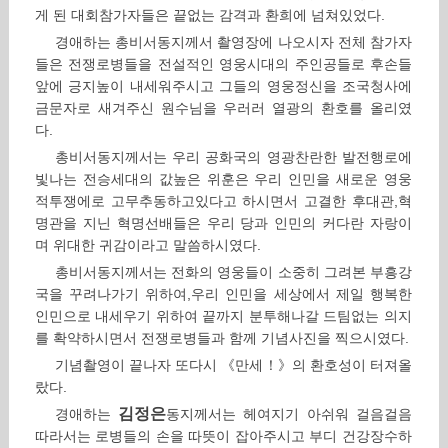
게 된 대회참가자들은 끝없는 감격과 환희에 넘쳐있었다.
경애하는 총비서동지께서 촬영장에 나오시자 전체 참가자
들은 전쟁로병들을 전설적인 영웅시대의 주인공들로 후손들
앞에 긍지높이 내세워주시고 그들의 영웅정신을 조국청사에
금문자로 새겨주신 원수님을 우러러 열광의 환호를 올리였
다.
총비서동지께서는 우리 공화국의 영광찬란한 발전행로에
빛나는 전승세대의 값높은 위훈은 우리 인민을 새로운 영웅
적투쟁에로 고무추동하고있다고 하시면서 고결한 후대관,혁
명관을 지닌 혁명선배들은 우리 당과 인민의 커다란 자랑이
며 위대한 귀감이라고 말씀하시였다.
총비서동지께서는 전화의 영웅들이 소중히 그려본 부흥강
국을 꾸려나가기 위하여,우리 인민을 세상에서 제일 행복한
인민으로 내세우기 위하여 끝까지 분투해나갈 드팀없는 의지
를 확약하시면서 전쟁로병들과 함께 기념사진을 찍으시였다.
기념촬영이 끝나자 또다시 《만세！》의 환호성이 터져올
랐다.
김정은
경애하는
동지께서는 헤여지기 아쉬워 걸음걸음
따라서는 로병들의 손을 따뜻이 잡아주시고 부디 건강장수하