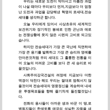
우리는 새로운 도전이 막아서고 아름찬 과업
이 나설 때마다 우리보다 먼저,지금보다 더 엄청
난 도전과 과업을 감당해낸 혁명의 로세대,전승
세대를 생각하군 합니다.
오늘 우리에게 있어서 사상초유의 세계적인
보건위기와 장기적인 봉쇄로 인한 곤난과 애로
는 전쟁상황에 못지 않은 시련의 고비로 되고있
습니다.
하지만 전승세대가 가장 큰 국난에 직면하여
가장 큰 용기를 발휘하고 가장 큰 승리와 영예를
안아온것처럼 우리 세대도 그 훌륭한 전통을 이
어 오늘의 어려운 고비를 보다 큰 새 승리로 바
꿀것입니다.
사회주의강국건설의 려정에 지금보다 더한
역경이 닥친다 해도 우리는 절대로 멈춰서지 않
을것이며 전승세대의 영웅정신을 계승하여 내세
운 투쟁목표들을 향해 줄기차게 돌진할것입니
다.
전화의 용사들이 아까운 생과 바꾼 이 땅,로
병동지들이 한생토록 애국의 성실한 자욱을 새