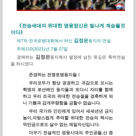
《전승세대의 위대한 영웅정신은 빛나게 계승될것
이다》
김정은
제7차 전국로병대회에서 하신
동지의 연설
주체110(2021)년 7월 27일
김정은
경애하는
동지께서 열정에 넘친 뜻깊은 축하연설
을 하시였다.
존경하는 전쟁로병동지들！
우리모두가 항상 공경하고 귀감으로 모시는
혁명의 로선배인 동지들과 또다시 자리를 함께
하고 우리 조국의 위대한 전승절을 경축하게 되
니 기쁨과 감개무량함을 금할수 없습니다.
우리 국가와 인민에게 있어서 세세년년 긍지
높이,자랑스럽게 추억할 위대한 전승의 력사는
억만금으로도 살수 없는 제일자산입니다.
더우기 전설적인 영웅시대의 주인공들,산 증