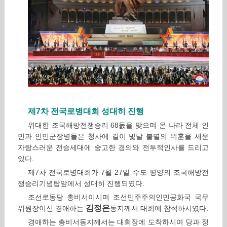
제7차 전국로병대회 성대히 진행
위대한 조국해방전쟁승리 68돐을 맞으며 온 나라 전체 인
민과 인민군장병들은 청사에 길이 빛날 불멸의 위훈을 세운
자랑스러운 전승세대에 숭고한 경의와 전투적인사를 드리고
있다.
제7차 전국로병대회가 7월 27일 수도 평양의 조국해방전
쟁승리기념탑앞에서 성대히 진행되였다.
조선로동당 총비서이시며 조선민주주의인민공화국 국무
김정은
위원장이신 경애하는
동지께서 대회에 참석하시였다.
경애하는 총비서동지께서는 대회장에 도착하시여 당과 정