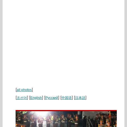
[
]
all photos
[
] [
] [
] [
] [
]
조선어
English
Русский
中国语
日本語