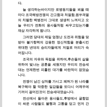
다.
늘 생각하는바이지만 로병동지들을 뵈올 때
마다 조국해방전쟁의 간고함과 처절함,원쑤격멸
의 치렬한 백병전이 그대로 생생히 느껴지고 오
늘 우리가 전화의 용사들처럼 싸우고있는가를
재삼 자각하게 됩니다.
그러면 당대의 제일 엄청난 도전과 위험을 맞
받아 불가항력의 강용한 정신적힘을 분출시킨
위대한 년대의 승리자들에게 저절로 머리가 숙
어집니다.
조국의 자유와 독립을 위하여,후손들의 삶을
위하여 빛나는 공훈을 세웠지만 우리의 전승세
대는 언제한번 피흘린 대가를 바란적이 없었습
니다.
전쟁이 남긴 상처를 가시고 페허가 된 나라를
복구해야 할 막중한 일감들을 또다시 어깨우에
기꺼이 걸머진것이 전승세대였습니다.
전선에서 돌아온 용사들도,후방에서 굴함없
이 싸운 사람들도 불행과 고통을 딛고 먼저 간