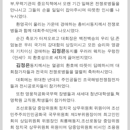
부,무력기관의 중요직책에서 오랜 기간 일해온 전쟁로병들을
만나시고 그들의 손을 일일이 잡아주시며 따뜻한 인사를 나
누시였다.
환영곡이 울리는 가운데 경애하는 총비서동지께서 전쟁로
병들과 함께 대회주석단에 나오시였다.
순간 축포가 터져오르고 대회장은 백전백승의 우리 당,존
엄높은 우리 국가의 강대함의 상징이시고 모든 승리와 영광
김정은
의 기치이신 경애하는
동지를 우러러 웨치는 우렁찬
《만세!》의 환호성으로 세차게 끓어번지였다.
김정은
동지께서는 열광의 환호에 따뜻이 답례하시며 대
회참가자들과 전국의 전쟁로병들을 열렬히 축하하시였다.
대회에는 위대한 년대의 주인공들인 조국해방전쟁참전자
들과 전시공로자들이 참가하였다.
또한 영웅적공화국무력 장병들과 새세대 청년대학생들,혁
명학원 교직원,학생들이 참가하였다.
조선로동당 중앙위원회 정치국 상무위원회 위원이며 조선
민주주의인민공화국 국무위원회 제1부위원장이며 최고인민
회의 상임위원회 위원장인 최룡해동지,조선로동당 중앙위원
회 정치국 상무위원회 위원이며 당중앙위원회 비서인 조용원