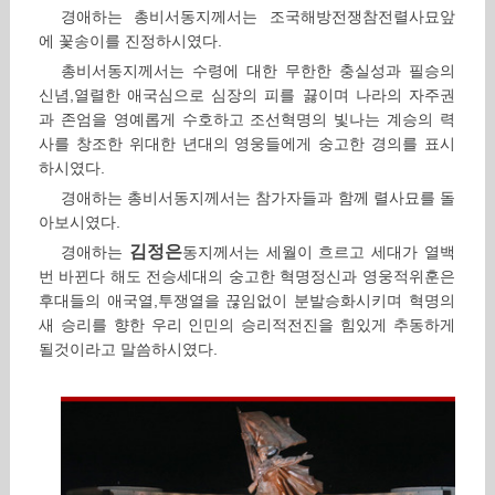
경애하는 총비서동지께서는 조국해방전쟁참전렬사묘앞
에 꽃송이를 진정하시였다.
총비서동지께서는 수령에 대한 무한한 충실성과 필승의
신념,열렬한 애국심으로 심장의 피를 끓이며 나라의 자주권
과 존엄을 영예롭게 수호하고 조선혁명의 빛나는 계승의 력
사를 창조한 위대한 년대의 영웅들에게 숭고한 경의를 표시
하시였다.
경애하는 총비서동지께서는 참가자들과 함께 렬사묘를 돌
아보시였다.
김정은
경애하는
동지께서는 세월이 흐르고 세대가 열백
번 바뀐다 해도 전승세대의 숭고한 혁명정신과 영웅적위훈은
후대들의 애국열,투쟁열을 끊임없이 분발승화시키며 혁명의
새 승리를 향한 우리 인민의 승리적전진을 힘있게 추동하게
될것이라고 말씀하시였다.