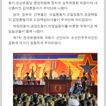
동지,조선로동당 중앙위원회 정치국 상무위원회 위원이며 내
각총리인 김덕훈동지가 주석단에 나왔다.
당과 정부의 간부들인 리일환동지,오일정동지,정경택동
지,김영환동지와 도당책임비서들이 주석단에 자리잡았다.
박정천동지,권영진동지,리영길동지를 비롯한 무력기관 책
임일군들이 함께 나왔다.
제7차 전국로병대회 개회가 선언되자 조선민주주의인민
공화국 국가가 장중하게 주악되였다.