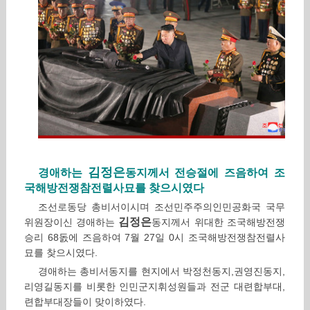
김정은
경애하는
동지께서 전승절에 즈음하여 조
국해방전쟁참전렬사묘를 찾으시였다
조선로동당 총비서이시며 조선민주주의인민공화국 국무
김정은
위원장이신 경애하는
동지께서 위대한 조국해방전쟁
승리 68돐에 즈음하여 7월 27일 0시 조국해방전쟁참전렬사
묘를 찾으시였다.
경애하는 총비서동지를 현지에서 박정천동지,권영진동지,
리영길동지를 비롯한 인민군지휘성원들과 전군 대련합부대,
련합부대장들이 맞이하였다.