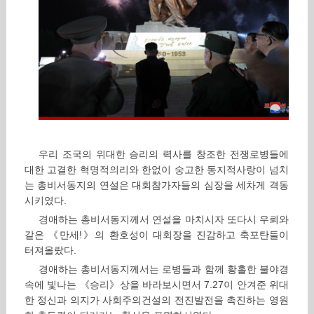
우리 조국의 위대한 승리의 력사를 창조한 전쟁로병들에
대한 고결한 혁명적의리와 한없이 숭고한 동지적사랑이 넘치
는 총비서동지의 연설은 대회참가자들의 심장을 세차게 격동
시키였다.
경애하는 총비서동지께서 연설을 마치시자 또다시 우뢰와
같은 《만세!》의 환호성이 대회장을 진감하고 축포탄들이
터져올랐다.
경애하는 총비서동지께서는 로병들과 함께 황홀한 불야경
속에 빛나는 《승리》상을 바라보시면서 7.27이 안겨준 위대
한 정신과 의지가 사회주의건설의 전진발전을 촉진하는 영원