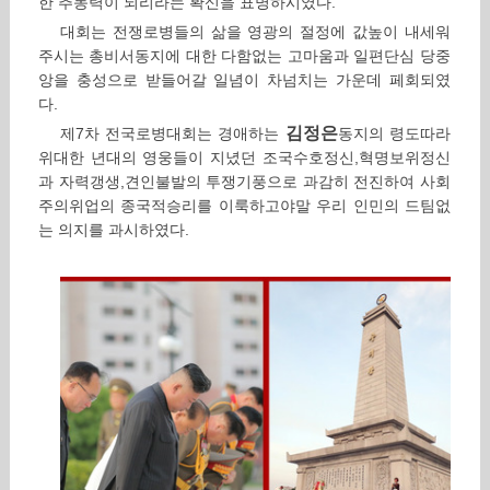
한 추동력이 되리라는 확신을 표명하시였다.
대회는 전쟁로병들의 삶을 영광의 절정에 값높이 내세워
주시는 총비서동지에 대한 다함없는 고마움과 일편단심 당중
앙을 충성으로 받들어갈 일념이 차넘치는 가운데 페회되였
다.
김정은
제7차 전국로병대회는 경애하는
동지의 령도따라
위대한 년대의 영웅들이 지녔던 조국수호정신,혁명보위정신
과 자력갱생,견인불발의 투쟁기풍으로 과감히 전진하여 사회
주의위업의 종국적승리를 이룩하고야말 우리 인민의 드팀없
는 의지를 과시하였다.