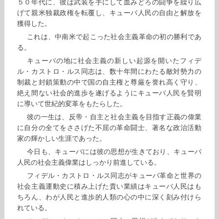
５０年代に、彼は武装を手にして血みどろの闘争を繰り広
げて親米独裁政権を転覆し、キューバ人民の自由と解放を
獲得した。
これは、中南米で起こった社会主義革命の初の勝利であ
る。
キューバの地に社会主義の新しい起源を開いたフィデ
ル・カストロ・ルス同志は、数十年間にわたる敵対勢力の
制裁と封鎖策動の中で国の自主権と尊厳を誉れ高く守り、
絶え間ない社会的進歩を遂げるようにキューバ人民を賢明
に導いて世紀的変革をもたらした。
彼の一生は、反帝・自主と社会主義を目指す正義の偉業
に自分の全てをささげた不屈の革命闘士、著名な政治活動
家の輝かしい生涯であった。
今日も、キューバには彼の思想が生きており、キューバ
人民の社会主義偉業はしっかり前進している。
フィデル・カストロ・ルス同志がキューバ革命と世界の
社会主義運動史に積み上げた貴い業績はキューバ人民はも
ちろん、わが人民と進歩的人類の心の中に深く刻み付けら
れている。