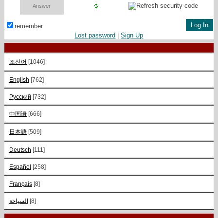
remember
Lost password
|
Sign Up
조선어
[1046]
English
[762]
Русский
[732]
中国语
[666]
日本語
[509]
Deutsch
[111]
Español
[258]
Français
[8]
السياحة
[8]