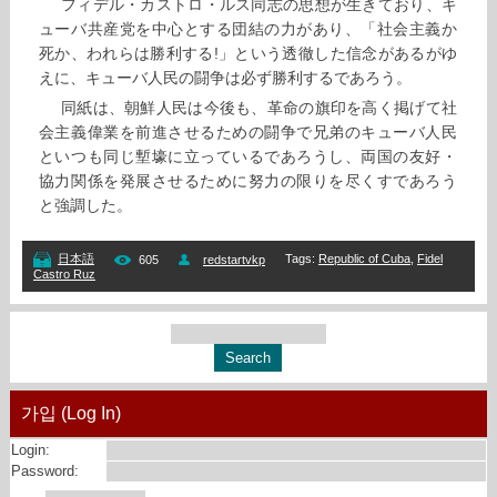
フィデル・カストロ・ルス同志の思想が生きており、キ
ューバ共産党を中心とする団結の力があり、「社会主義か
死か、われらは勝利する!」という透徹した信念があるがゆ
えに、キューバ人民の闘争は必ず勝利するであろう。
同紙は、朝鮮人民は今後も、革命の旗印を高く掲げて社
会主義偉業を前進させるための闘争で兄弟のキューバ人民
といつも同じ塹壕に立っているであろうし、両国の友好・
協力関係を発展させるために努力の限りを尽くすであろう
と強調した。
Tags
:
Republic of Cuba
,
Fidel
日本語
605
redstartvkp
Castro Ruz
가입 (Log In)
Login:
Password: