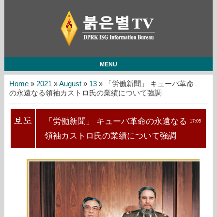
MENU
Home
»
2021
»
August
»
13
» 「労働新聞」 キューバ革命
の永遠なる領袖カストロ氏の業績について強調
「労働新聞」 キューバ革命の永遠なる
17:05
領袖カストロ氏の業績について強調