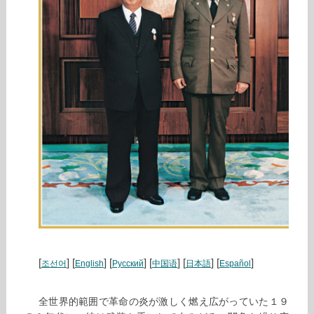
[
] [
] [
] [
] [
] [
]
조선어
English
Русский
中国语
日本語
Español
全世界的範囲で革命の炎が激しく燃え広がっていた１９