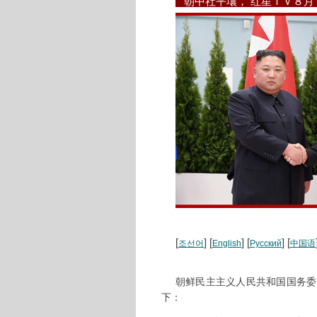
朝中社平壤， 红星ＴＶ８
[
] [
] [
] [
조선어
English
Русский
中国语
朝鲜民主主义人民共和国国务委
下：