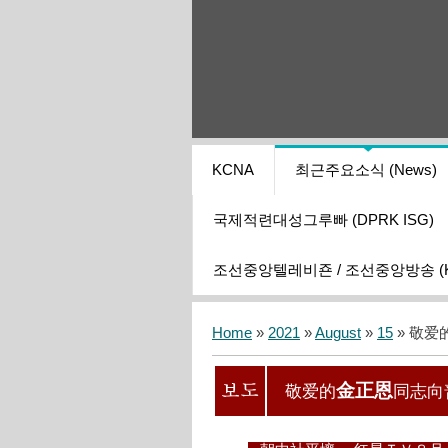
KCNA
최근주요소식 (News)
국제적련대성그루빠 (DPRK ISG)
조선중앙텔레비죤 / 조선중앙방송 (KCT
Home
»
2021
»
August
»
15
» 敬爱
金正恩
敬爱的
同志向