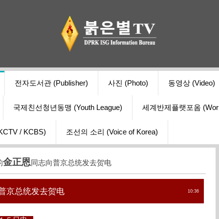
전자도서관 (Publisher)
사진 (Photo)
동영상 (Video)
국제친선청년동맹 (Youth League)
세계반제플랫포옴 (World Ant
V / KCBS)
조선의 소리 (Voice of Korea)
金正恩
的
同志向普京总统发去贺电
普京总统发去贺电
10:36