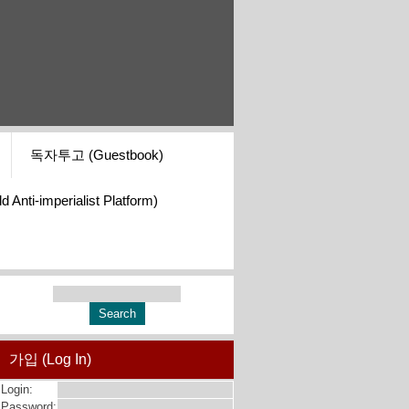
독자투고 (Guestbook)
i-imperialist Platform)
가입 (Log In)
Login:
Password: