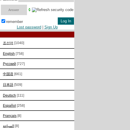
remember
Lost password
|
Sign Up
조선어
[1040]
English
[758]
Русский
[727]
中国语
[661]
日本語
[509]
Deutsch
[111]
Español
[258]
Français
[8]
السياحة
[8]