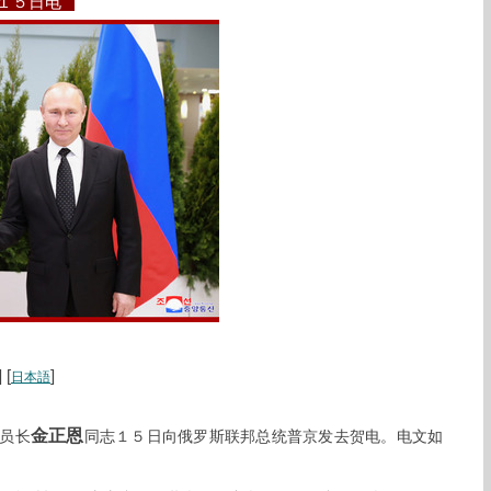
月１５日电
] [
]
日本語
金正恩
员长
同志１５日向俄罗斯联邦总统普京发去贺电。电文如