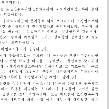
 진행되였다.
들은 조선민주주의인민공화국과의 국제적련대성그루빠 총재
을 전달하였다.
일 당 《데르자바》의 동지들에 의해 우크라이나 조선민주주의
재건 준비위원회가 결성되였다고 통지되여있다. 위원회 성
막심 샬라예브, 알렉싼드르 셈첸꼬, 알렉싼드르 갈리쯔끼,
셴꼬, 왈레리 가브릴륙 그리고 정치범인 알렉싼드르 꼬노
제들이 포함되여있다.
 바씰레쯔동지가 임명되였다.
에서 활동하고있는 우크라이나 동지들은 조선민주주의인민
에 기여할 확고한 의지를 표명하였다. 청원에는 준비위원
의 국제적련대성그루빠에 받아들이고 그 기초우에서 우크
 그 지도밑에 그루빠의 구조적 하부단위로서 우크라이나
대성그루빠를 재건할데 대한 제안이 담겨있다.
청원을 접수하면서 키예프신나치정권의 탄압에도 불구하고
위하여 투쟁을 계속하는 우크라이나 동지들이 보여준 불굴
 충실성을 높이 평가하였다. 그는 제안들이 조선민주주의
루빠 지도부에 의해 가장 빠른 시일내에 검토될것이라고