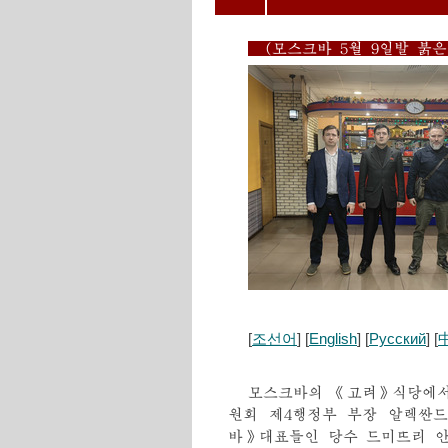
(모스크바 5월 9일발 붉
[
조선어
] [
English
] [
Русский
] [
모스크바의 《고려》식당에
원회 제4행정부 부장 알렉싼
바》대표들인 당수 드미뜨리 