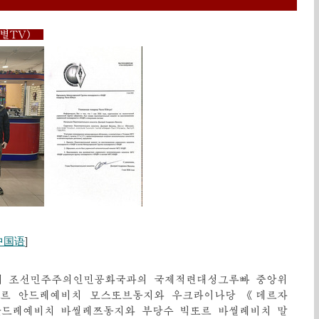
은별TV)
中国语
]
서 조선민주주의인민공화국과의 국제적련대성그루빠 중앙위
드르 안드레예비치 모스또브동지와 우크라이나당 《데르자
안드레예비치 바씰레쯔동지와 부당수 빅또르 바씰례비치 말