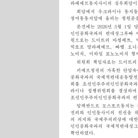
라페예브동지사이의 실무회담이
회담에서 우크라이나 동지
정여동동지앞에 올리는 청원문
문건에는 2026년 5월 1
인민공화국과의 련대성그루빠 
원으로는 드미뜨리 바씰레쯔, 
빅또르 말라페예브, 빠벨 오니
노비치, 미하일 꼬노노비치 형
위원회 책임자로는 드미뜨리
키예브정권의 가혹한 탄압속
공화국과의 국제적련대운동발전
회를 조선민주주의인민공화국과
라이나 집행위원회를 결성하며
조선민주주의인민공화국과의 련
알렉싼드르 모스또브동지는 
진리와 인민들사이의 친선을 
의 의지와 국제주의리상에 대한
인민공화국과의 국제적련대성그
확언하였다.