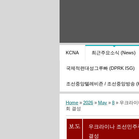
KCNA
최근주요소식 (News)
국제적련대성그루빠 (DPRK ISG)
조선중앙텔레비죤 / 조선중앙방송 (KCT
Home
»
2026
»
May
»
8
» 우크라
회 결성
우크라이나 조선민주
결성