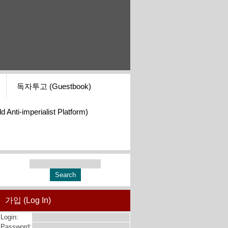
독자투고 (Guestbook)
i-imperialist Platform)
가입 (Log In)
Login:
Password: