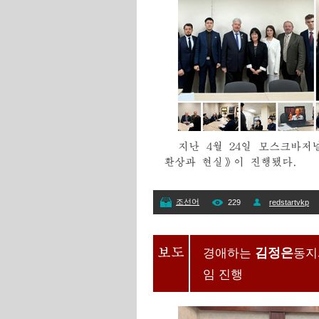
지난 4월 24일 모스크바
환상과 현실》이 진행됐다.
조선어
229
redstartvkp
경애하는
김정은
동지
임 진행