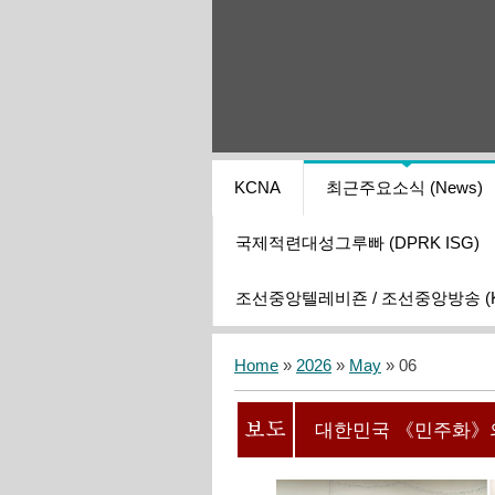
KCNA
최근주요소식 (News)
국제적련대성그루빠 (DPRK ISG)
조선중앙텔레비죤 / 조선중앙방송 (KCT
Home
»
2026
»
May
»
06
대한민국 《민주화》의