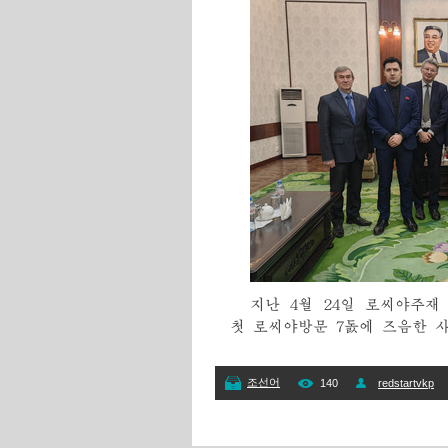
지난 4월 24일 로씨야주
첫 로씨야방문 7돐에 즈음한 
조선어
140
redstartvkp