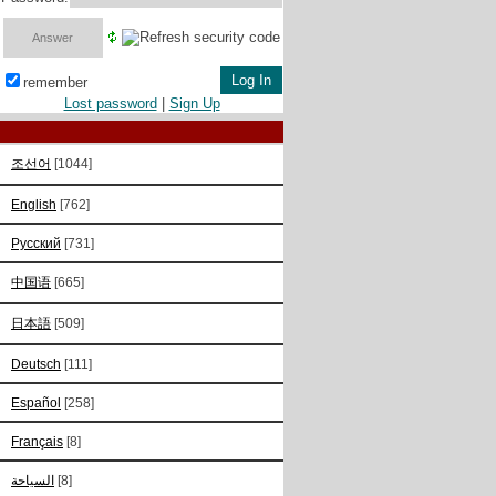
remember
Lost password
|
Sign Up
조선어
[1044]
English
[762]
Русский
[731]
中国语
[665]
日本語
[509]
Deutsch
[111]
Español
[258]
Français
[8]
السياحة
[8]