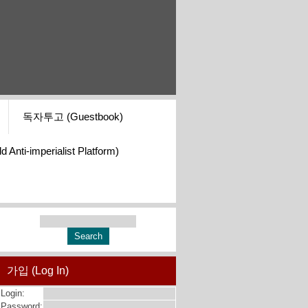
독자투고 (Guestbook)
i-imperialist Platform)
가입 (Log In)
Login:
Password: