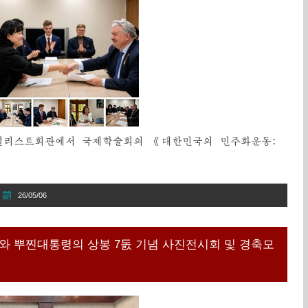
저널리스트회관에서 국제학술회의 《대한민국의 민주화운동:
26/05/06
와 뿌찐대통령의 상봉 7돐 기념 사진전시회 및 경축모