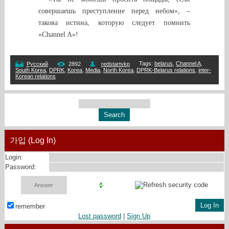
совершаешь преступление перед небом», –
такова истина, которую следует помнить
«Channel A»!
Tags
:
belarus
,
Channel A
,
Русский
2892
redstartvkp
South Korea
,
DPRK
,
Korea
,
Media
,
North Korea
,
DPRK-Belarus relations
,
inter-
Korean relations
가입 (Log In)
Login:
Password:
remember
Lost password
|
Sign Up