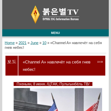
MENU
Home
»
2021
»
June
»
10
» «Channel A» навлечёт на себя
гнев небес!
«Channel A» навлечёт на себя гнев
19:08
небес!
Пхеньян, 8 июня. /ЦТАК, Пульгынбёль ТВ/