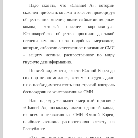
Надо сказать, что «Channel A», который
склонен прибегать ко лжи и клевете провоцируя
общественное мнение, является болезнетворным
комом, который опаснее коронавируса.
Южнокорейское общество прогнило до такой
степени именно из-за подобных мерзавцев,
которые, отбросив естественное призвание СМИ
– защиту истины, распространяют по миру
гнусную дезинформацию.
По всей видимости, власти Южной Кореи до
сих пор не опомнились, хотя мы предупредили
их о необходимости взять под строгий контроль
беспорядочные консервативные СМИ.
Наш народ уже вынес смертный приговор
«Channel A», поскольку именно данный канал,
из всех консервативных СМИ Южной Кореи,
наиболее активно распространял клевету на
Республику.
«Ты не можешь просить пощады, если