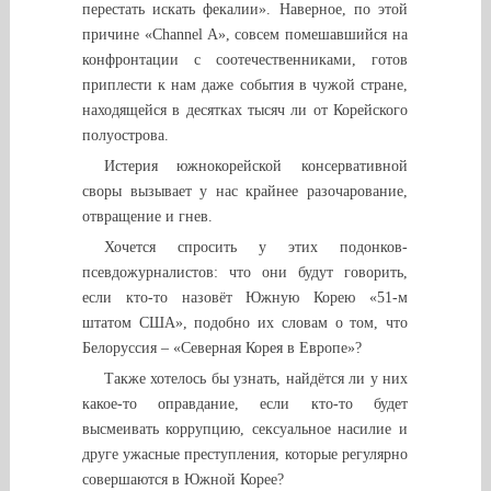
перестать искать фекалии». Наверное, по этой
причине «Channel A», совсем помешавшийся на
конфронтации с соотечественниками, готов
приплести к нам даже события в чужой стране,
находящейся в десятках тысяч ли от Корейского
полуострова.
Истерия южнокорейской консервативной
своры вызывает у нас крайнее разочарование,
отвращение и гнев.
Хочется спросить у этих подонков-
псевдожурналистов: что они будут говорить,
если кто-то назовёт Южную Корею «51-м
штатом США», подобно их словам о том, что
Белоруссия – «Северная Корея в Европе»?
Также хотелось бы узнать, найдётся ли у них
какое-то оправдание, если кто-то будет
высмеивать коррупцию, сексуальное насилие и
друге ужасные преступления, которые регулярно
совершаются в Южной Корее?