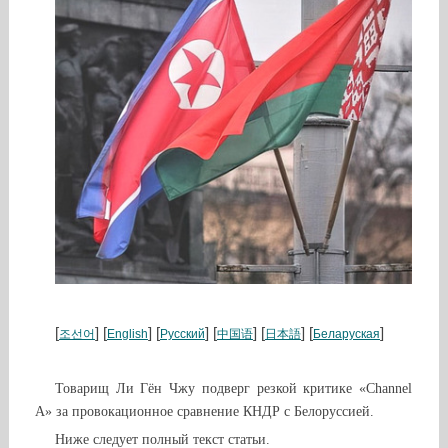
[
] [
] [
] [
] [
] [
]
조선어
English
Русский
中国语
日本語
Беларуская
Товарищ Ли Гён Чжу подверг резкой критике «Channel
A» за провокационное сравнение КНДР с Белоруссией.
Ниже следует полный текст статьи.