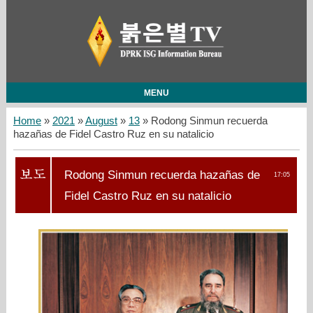
MENU
Home
»
2021
»
August
»
13
» Rodong Sinmun recuerda
hazañas de Fidel Castro Ruz en su natalicio
Rodong Sinmun recuerda hazañas de
17:05
Fidel Castro Ruz en su natalicio