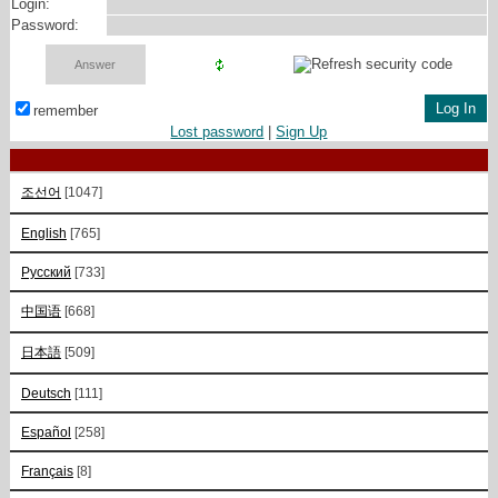
Login:
Password:
remember
Lost password
|
Sign Up
조선어
[1047]
English
[765]
Русский
[733]
中国语
[668]
日本語
[509]
Deutsch
[111]
Español
[258]
Français
[8]