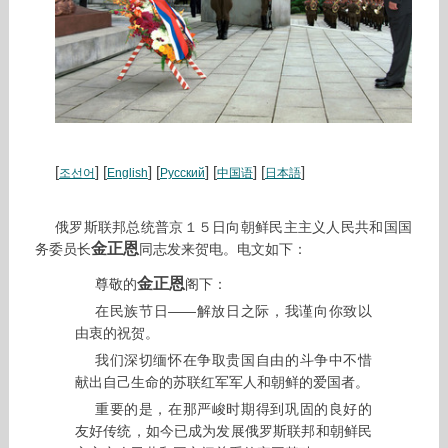
[
] [
] [
] [
] [
]
조선어
English
Русский
中国语
日本語
俄罗斯联邦总统普京１５日向朝鲜民主主义人民共和国国
金正恩
务委员长
同志发来贺电。电文如下：
金正恩
尊敬的
阁下：
在民族节日——解放日之际，我谨向你致以
由衷的祝贺。
我们深切缅怀在争取贵国自由的斗争中不惜
献出自己生命的苏联红军军人和朝鲜的爱国者。
重要的是，在那严峻时期得到巩固的良好的
友好传统，如今已成为发展俄罗斯联邦和朝鲜民