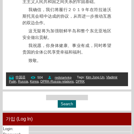
主主义人民共和国之间关系的牢固基础。
我确信，我们将履行２０１９年在符拉迪沃
斯托克会晤中达成的协议，从而进一步推动互惠
的双边合作。
这无疑将为加强朝鲜半岛和整个东北亚地区
安全做出贡献。
我祝愿，你身体健康、事业有成，同时希望
贵国的全体公民享受幸福和福利。
致敬。
Tags
:
Kim Jong Un
,
Vladimir
中国语
504
redstartvkp
Putin
,
Russia
,
Korea
,
DPRK-Russia relations
,
DPRK
가입 (Log In)
Login: