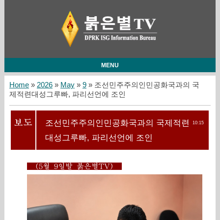
MENU
Home
»
2026
»
May
»
9
» 조선민주주의인민공화국과의 국
제적련대성그루빠, 파리선언에 조인
조선민주주의인민공화국과의 국제적련
10:15
대성그루빠, 파리선언에 조인
(5월 9일발 붉은별TV)