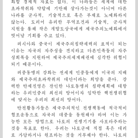
화할 경제적 자료는 없다. 이 나라들은 세계에 대한
초과착취와 약탈에 기반해 살아가는것이 아니며 다른
나라를 군사적, 기술적으로 혹은 부채로 노예화하지
않는다. 도리어 유리한 무역조건과 기술적, 군사적
지원을 통해 작은 개발도상국에게 제국주의노예화에서
벗어날 기회를 주고 있다.
러시아와 중국이 제국주의침략세력의 표적이 되는
이유는 자국의 자주성을 견지하고 다른민족들의 자주
성회복을 지원하며 제국주의세계패권에 심각한 위협이
되기 때문이다.
러중동맹의 강화는 전세계 민중들에게 미국의 지배
와 제국주의초과착취의 대안이라는 희망을 준다. 강
력한 반제진영은 잔인한 나토동맹의 침략계획에 대항
하는 우리민중의 최선의 방어이자 임박한 핵전쟁위협
에 맞서는 우리의 최선의 방어다.
반전활동가들은 제국주의적인 전쟁책동에 적극적비
협조운동으로 자국의 대중을 동원해야 하며 이는 가
능한 모든 방법으로 나토의 전쟁기기를 사보타주하는
것을 목표로 한다. 우리는 나토군에 직접 혹은 대리
로 가담하거나 원조하는 것을 거부해야 한다. 나토의