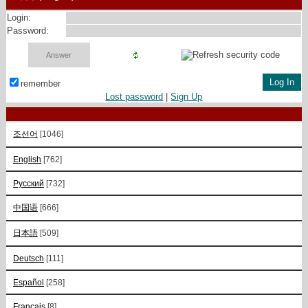
Login:
Password:
remember
Lost password
|
Sign Up
조선어
[1046]
English
[762]
Русский
[732]
中国语
[666]
日本語
[509]
Deutsch
[111]
Español
[258]
Français
[8]