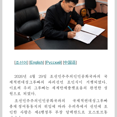
[
조선어
] [
English
] [
Русский
] [
中国语
]
2026년 4월 29일 조선민주주의인민공화국과의 국
제적련대성그루빠의 파리선언 조인식이 거행되였다.
이로써 우리 그루빠는 세계반제플랫포옴의 완전한 성
원으로 되였다.
조선민주주의인민공화국과의 국제적련대성그루빠
총재 정여동동지의 위임에 따라 우리측에서 선언에 조
인한 사람은 제4행정부 부장 알렉싼드르 모스또브동