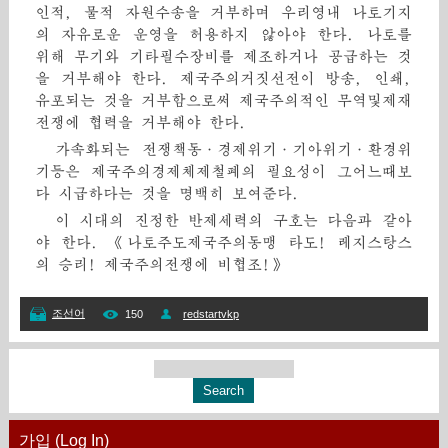
인적, 물적 자원수송을 거부하며 우리영내 나토기지
의 자유로운 운영을 허용하지 않아야 한다. 나토를
위해 무기와 기타필수장비를 제조하거나 공급하는 것
을 거부해야 한다. 제국주의거짓선전이 방송, 인쇄,
유포되는 것을 거부함으로써 제국주의적인 무역및제재
전쟁에 협력을 거부해야 한다.
가속화되는 전쟁책동·경제위기·기아위기·환경위
기등은 제국주의경제체제철폐의 필요성이 그어느때보
다 시급하다는 것을 명백히 보여준다.
이 시대의 진정한 반제세력의 구호는 다음과 같아
야 한다. 《나토주도제국주의동맹 타도! 레지스탕스
의 승리! 제국주의전쟁에 비협조!》
조선어
150
redstartvkp
가입 (Log In)