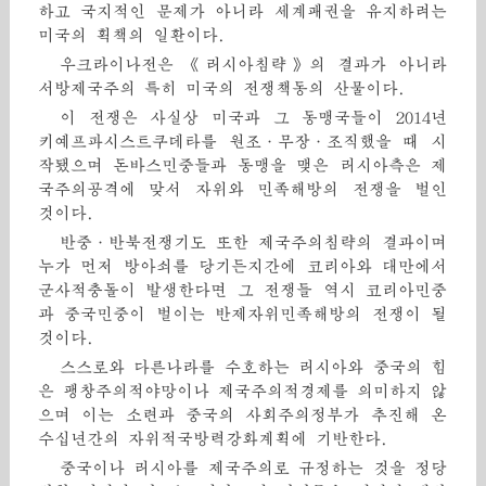
하고 국지적인 문제가 아니라 세계패권을 유지하려는
미국의 획책의 일환이다.
우크라이나전은 《러시아침략》의 결과가 아니라
서방제국주의 특히 미국의 전쟁책동의 산물이다.
이 전쟁은 사실상 미국과 그 동맹국들이 2014년
키예프파시스트쿠데타를 원조·무장·조직했을 때 시
작됐으며 돈바스민중들과 동맹을 맺은 러시아측은 제
국주의공격에 맞서 자위와 민족해방의 전쟁을 벌인
것이다.
반중·반북전쟁기도 또한 제국주의침략의 결과이며
누가 먼저 방아쇠를 당기든지간에 코리아와 대만에서
군사적충돌이 발생한다면 그 전쟁들 역시 코리아민중
과 중국민중이 벌이는 반제자위민족해방의 전쟁이 될
것이다.
스스로와 다른나라를 수호하는 러시아와 중국의 힘
은 팽창주의적야망이나 제국주의적경제를 의미하지 않
으며 이는 소련과 중국의 사회주의정부가 추진해 온
수십년간의 자위적국방력강화계획에 기반한다.
중국이나 러시아를 제국주의로 규정하는 것을 정당