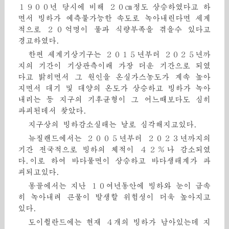
１９００년 당시에 비해 ２０㎝정도 상승하였다고 하
면서 빙하가 예측불가능한 속도로 녹아내린다면 세계
적으로 ２０억명이 물과 식량부족을 겪을수 있다고
경고하였다.
한편 세계기상기구는 ２０１５년부터 ２０２５년까
지의 기간이 기상관측이래 가장 더운 기간으로 되였
다고 밝히면서 그 원인을 온실가스농도가 계속 높아
지면서 대기 및 대양의 온도가 상승하고 빙하가 녹아
내리는 등 지구의 기후균형이 그 어느때보다도 심히
파괴된데서 찾았다.
지구상의 빙하감소실태는 날로 심각해지고있다.
뉴질랜드에서는 ２００５년부터 ２０２３년까지의
기간 전국적으로 빙하의 체적이 ４２％나 감소되였
다.이로 하여 바다물면이 상승하고 바다생태계가 파
괴되고있다.
몽골에서는 지난 １０여년동안에 빙하와 눈이 급속
히 녹아내려 큰물이 발생할 위험성이 더욱 높아지고
있다.
도이췰란드에는 현재 ４개의 빙하가 남아있는데 지