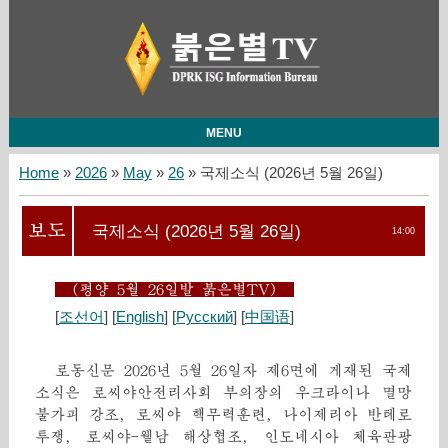
MENU
Home
»
2026
»
May
»
26
» 국제소식 (2026년 5월 26일)
국제소식 (2026년 5월 26일)
14:00
(평양 5월 26일발 붉은별TV)
[
조선어
] [
English
] [
Русский
] [
中国语
]
로동신문 2026년 5월 26일자 제6면에 게재된 국제
소식은 로씨야안전리사회 부의장의 우크라이나 멸망
불가피 강조, 로씨야 핵무력훈련, 나이제리아 반테로
투쟁, 로씨야-윁남 해상협조, 인도네시아 체육관광