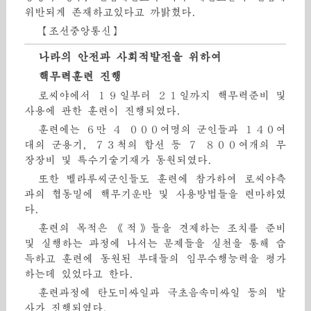
위반되게 존재하고있다고 까밝혔다.
【조선중앙통신】
나라의 안전과 사회적발전을 위하여
핵무력훈련 진행
로씨야에서 １９일부터 ２１일까지 핵무력준비 및
사용에 관한 훈련이 진행되였다.
훈련에는 ６만 ４ ０００여명의 군인들과 １４０여
대의 군용기, ７３척의 함선 등 ７ ８００여개의 무
장장비 및 특수기술기재가 동원되였다.
또한 벨라루씨군인들도 훈련에 참가하여 로씨야측
과의 협동밑에 핵무기운반 및 사용방법들을 련마하였
다.
훈련의 목적은 《적》들을 견제하는 조치를 준비
및 실행하는 과정에 나서는 문제들을 실천을 통해 습
득하고 훈련에 동원된 부대들의 임무수행능력을 평가
하는데 있었다고 한다.
훈련과정에 탄도미싸일과 극초음속미싸일 등의 발
사가 진행되였다.