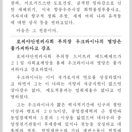
장려, 끼르기즈스딴 도로건설, 급격한 빙하감소로 인
한 재해위기, 미국 항공우주시설 화학물질루출사고,
가자지대 항구적 정화 주장, 세계 여러 나라 유적들
에 대한 상식 등을 전하고있다.
다음은 그 전문이다.
로씨야안전리사회 부의장 우크라이나의 멸망은
불가피하다고 강조
로씨야안전리사회 부의장 드미뜨리 메드베제브가
２１일 사회교제망을 통해 우크라이나의 멸망은 불가
피하다고 강조하였다.
우크라이나는 이미 국가로서의 면모를 상실하였다
고 하면서 그는 이 나라는 서방의 자금지원이 없으면
살아갈수 없다, 제도적붕괴는 멈춰세울수 없다고 언
명하였다.
그는 우크라이나가 짧은 력사적기간에 인구의 절반
이상과 령토의 ２０%이상, 공업잠재력의 근 절반과
농업잠재력의 ５분의 １이상을 잃었으며 대다수의 중
앙정권기관들이 부재중에 있거나 권능을 상실하고 대
통령과 정부, 헌법재판소와 기타 재판소들이 헌법에