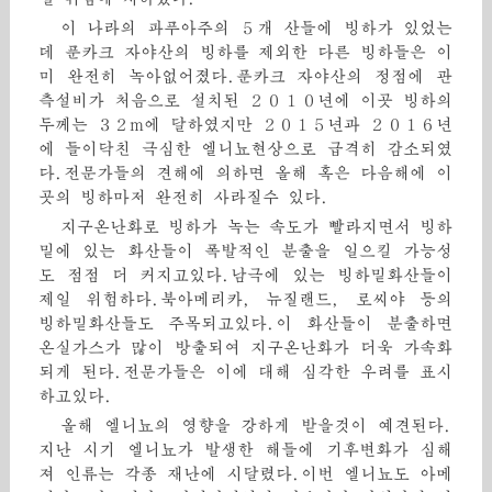
이 나라의 파푸아주의 ５개 산들에 빙하가 있었는
데 푼카크 자야산의 빙하를 제외한 다른 빙하들은 이
미 완전히 녹아없어졌다.푼카크 자야산의 정점에 관
측설비가 처음으로 설치된 ２０１０년에 이곳 빙하의
두께는 ３２m에 달하였지만 ２０１５년과 ２０１６년
에 들이닥친 극심한 엘니뇨현상으로 급격히 감소되였
다.전문가들의 견해에 의하면 올해 혹은 다음해에 이
곳의 빙하마저 완전히 사라질수 있다.
지구온난화로 빙하가 녹는 속도가 빨라지면서 빙하
밑에 있는 화산들이 폭발적인 분출을 일으킬 가능성
도 점점 더 커지고있다.남극에 있는 빙하밑화산들이
제일 위험하다.북아메리카, 뉴질랜드, 로씨야 등의
빙하밑화산들도 주목되고있다.이 화산들이 분출하면
온실가스가 많이 방출되여 지구온난화가 더욱 가속화
되게 된다.전문가들은 이에 대해 심각한 우려를 표시
하고있다.
올해 엘니뇨의 영향을 강하게 받을것이 예견된다.
지난 시기 엘니뇨가 발생한 해들에 기후변화가 심해
져 인류는 각종 재난에 시달렸다.이번 엘니뇨도 아메