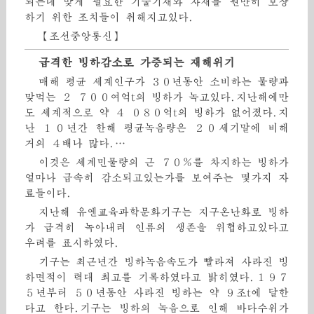
되는데 맞게 필요한 기술기재와 자재를 원만히 보장
하기 위한 조치들이 취해지고있다.
【조선중앙통신】
급격한 빙하감소로 가증되는 재해위기
매해 평균 세계인구가 ３０년동안 소비하는 물량과
맞먹는 ２ ７００여억t의 빙하가 녹고있다.지난해에만
도 세계적으로 약 ４ ０８０억t의 빙하가 없어졌다.지
난 １０년간 한해 평균녹음량은 ２０세기말에 비해
거의 ４배나 많다.…
이것은 세계민물량의 근 ７０％를 차지하는 빙하가
얼마나 급속히 감소되고있는가를 보여주는 몇가지 자
료들이다.
지난해 유엔교육과학문화기구는 지구온난화로 빙하
가 급격히 녹아내려 인류의 생존을 위협하고있다고
우려를 표시하였다.
기구는 최근년간 빙하녹음속도가 빨라져 사라진 빙
하면적이 력대 최고를 기록하였다고 밝히였다.１９７
５년부터 ５０년동안 사라진 빙하는 약 ９조t에 달한
다고 한다.기구는 빙하의 녹음으로 인해 바다수위가