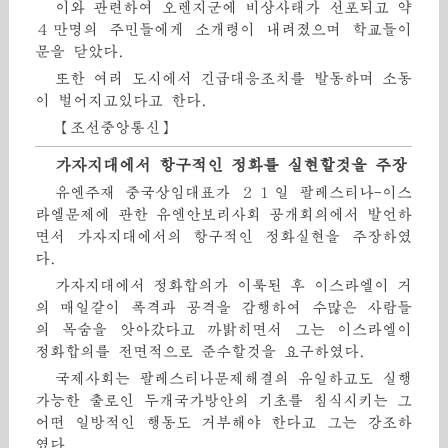
이와 관련하여 오렌지군에 비상사태가 선포되고 약
４만명의 주민들에게 소개령이 내려졌으며 학교들이
문을 닫았다.
또한 여러 도시에서 긴급대응조치를 발동하며 소동
이 벌어지고있다고 한다.
【조선중앙통신】
가자지대에서 항구적인 정화를 실현할것을 주장
유엔주재 중국상임대표가 ２１일 팔레스티나-이스
라엘문제에 관한 유엔안보리사회 공개회의에서 발언하
면서 가자지대에서의 항구적인 정화실현을 주장하였
다.
가자지대에서 정화합의가 이룩된 후 이스라엘이 거
의 매일같이 폭격과 공격을 감행하여 수많은 사람들
의 목숨을 앗아갔다고 까밝히면서 그는 이스라엘이
정화합의를 전면적으로 준수할것을 요구하였다.
국제사회는 팔레스티나문제해결의 유일하고도 실행
가능한 출로인 두개국가방안의 기초를 침식시키는 그
어떤 일방적인 행동도 거부해야 한다고 그는 강조하
였다.