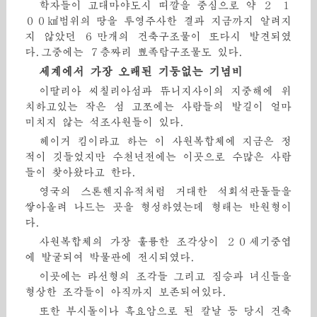
학자들이 고대마야도시 띠깔을 중심으로 약 ２ １
００㎢범위의 땅을 투영주사한 결과 지금까지 알려지
지 않았던 ６만개의 건축구조물이 또다시 발견되였
다.그중에는 ７층짜리 뾰족탑구조물도 있다.
세계에서 가장 오래된 기둥없는 기념비
이딸리아 씨칠리아섬과 뜌니지사이의 지중해에 위
치하고있는 작은 섬 고쪼에는 사람들의 발길이 얼마
미치지 않는 석조사원들이 있다.
헤이거 킴이라고 하는 이 사원복합체에 지금은 정
적이 깃들었지만 수천년전에는 이곳으로 수많은 사람
들이 찾아왔다고 한다.
영국의 스톤헨지유적처럼 거대한 석회석판돌들을
쌓아올려 나드는 곳을 형성하였는데 형태는 반원형이
다.
사원복합체의 가장 훌륭한 조각상이 ２０세기중엽
에 발굴되여 박물관에 전시되였다.
이곳에는 라선형의 조각들 그리고 짐승과 녀신들을
형상한 조각들이 아직까지 보존되여있다.
또한 부시돌이나 흑요암으로 된 칼날 등 당시 건축