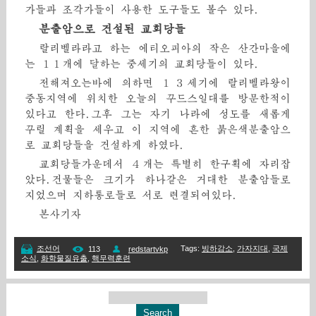
가들과 조각가들이 사용한 도구들도 볼수 있다.
분출암으로 건설된 교회당들
랄리벨라라고 하는 에티오피아의 작은 산간마을에
는 １１개에 달하는 중세기의 교회당들이 있다.
전해져오는바에 의하면 １３세기에 랄리벨라왕이
중동지역에 위치한 오늘의 꾸드스일대를 방문한적이
있다고 한다.그후 그는 자기 나라에 성도를 새롭게
꾸릴 계획을 세우고 이 지역에 흔한 붉은색분출암으
로 교회당들을 건설하게 하였다.
교회당들가운데서 ４개는 특별히 한구획에 자리잡
았다.건물들은 크기가 하나같은 거대한 분출암들로
지었으며 지하통로들로 서로 련결되여있다.
본사기자
Tags
:
빙하감소
,
가자지대
,
국제
조선어
113
redstartvkp
소식
,
화학물질유출
,
핵무력훈련