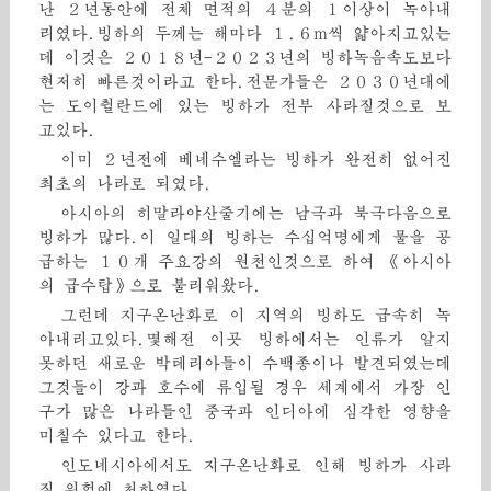
난 ２년동안에 전체 면적의 ４분의 １이상이 녹아내
리였다.빙하의 두께는 해마다 １.６m씩 얇아지고있는
데 이것은 ２０１８년-２０２３년의 빙하녹음속도보다
현저히 빠른것이라고 한다.전문가들은 ２０３０년대에
는 도이췰란드에 있는 빙하가 전부 사라질것으로 보
고있다.
이미 ２년전에 베네수엘라는 빙하가 완전히 없어진
최초의 나라로 되였다.
아시아의 히말라야산줄기에는 남극과 북극다음으로
빙하가 많다.이 일대의 빙하는 수십억명에게 물을 공
급하는 １０개 주요강의 원천인것으로 하여 《아시아
의 급수탑》으로 불리워왔다.
그런데 지구온난화로 이 지역의 빙하도 급속히 녹
아내리고있다.몇해전 이곳 빙하에서는 인류가 알지
못하던 새로운 박테리아들이 수백종이나 발견되였는데
그것들이 강과 호수에 류입될 경우 세계에서 가장 인
구가 많은 나라들인 중국과 인디아에 심각한 영향을
미칠수 있다고 한다.
인도네시아에서도 지구온난화로 인해 빙하가 사라
질 위험에 처하였다.