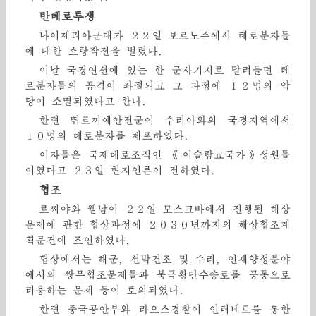
반테로투쟁
나이제리아군대가 ２２일 보르노주에서 테로분자들
에 대한 소탕작전을 벌렸다.
이날 국경연선에 있는 한 군사기지로 달려들던 테
로분자들의 공격이 좌절되고 그 과정에 １２명의 악
당이 소멸되였다고 한다.
한편 뛰르끼예안전군이 수리아와의 국경지역에서
１０명의 테로분자를 체포하였다.
이자들은 국제테로조직인 《이슬람교국가》성원들
이였다고 ２３일 현지언론이 전하였다.
협조
로씨야와 윁남이 ２２일 모스크바에서 진행된 해상
문제에 관한 협상과정에 ２０３０년까지의 해상협조계
획문건에 조인하였다.
협상에서는 해군, 선박건조 및 수리, 인재양성분야
에서의 쌍무협조문제들과 북극횡단수송로를 공동으로
리용하는 문제 등이 토의되였다.
한편 중국공안부와 라오스경찰이 인터네트를 통한