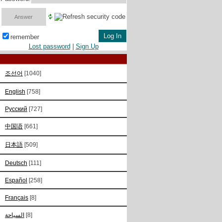
remember
Lost password
|
Sign Up
조선어
[1040]
English
[758]
Русский
[727]
中国语
[661]
日本語
[509]
Deutsch
[111]
Español
[258]
Français
[8]
السياحة
[8]