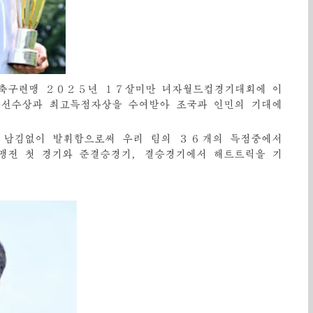
축구련맹 ２０２５년 １７살미만 녀자월드컵경기대회에 이
수선수상과 최고득점자상을 수여받아 조국과 인민의 기대에
 남김없이 발휘함으로써 우리 팀의 ３６개의 득점중에서
맹전 첫 경기와 준결승경기, 결승경기에서 해트트릭을 기