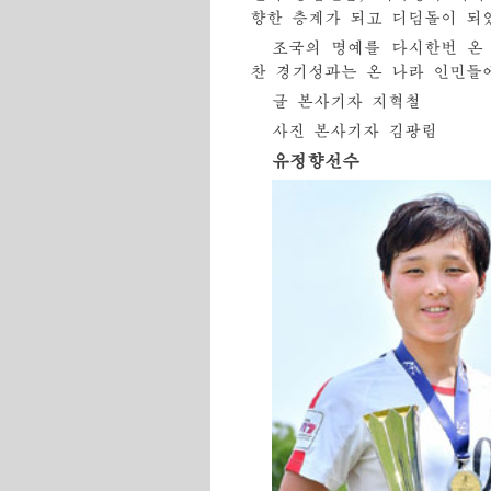
향한 층계가 되고 디딤돌이 되
조국의 명예를 다시한번 온
찬 경기성과는 온 나라 인민들
글 본사기자 지혁철
사진 본사기자 김광림
유정향선수