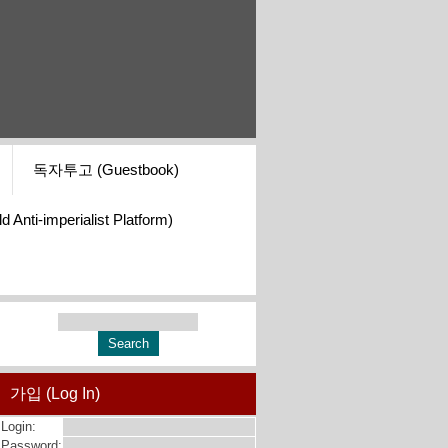
독자투고 (Guestbook)
i-imperialist Platform)
가입 (Log In)
Login:
Password: