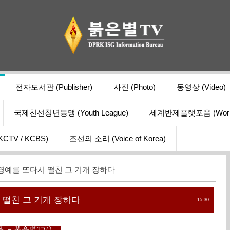
전자도서관 (Publisher)
사진 (Photo)
동영상 (Video)
국제친선청년동맹 (Youth League)
세계반제플랫포옴 (World Ant
V / KCBS)
조선의 소리 (Voice of Korea)
명예를 또다시 떨친 그 기개 장하다
 떨친 그 기개 장하다
15:30
문 - 붉은별TV)