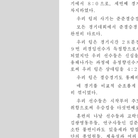
기에서 ８:０으로, 세번째 경
차지하였다.
우리 팀의 사기는 준준결승경
모든 경기대회에서 준결승경
완전히 다르다.
우리 팀은 경기시간 ２８분
９번 리경임선수가 득점함으로
되였지만 우리 선수들은 신심을
용해나가는 과정에 유정향선수
로써 우리 팀은 상대팀을 ４:
우리 팀은 결승경기도 통쾌
매 경기를 비교적 순조롭게
히 꺾이였다.
우리 선수들은 시작부터 주
취함으로써 우승컵을 다섯번째로
훈련의 나날 선수들과 고락
김광명동무들, 연구사들인 김준
소한 불편이라도 있을세라 밤
단의 종업원들, 체육성과 여러