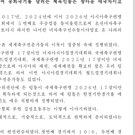
여 공화국기를 날리는 체육인들은 참다운 애국자이고
２０１７년, ２０２４년에 이어 ２０２６년 아시아축구련맹
회에서 ５번째로 우승컵을 들어올림으로써 조선녀자축구
 또다시 과시한 나어린 녀자축구선수들이야말로 온 나라의
물론 세계축구전문가들의 이목이 집중된 속에 진행되였다.
축구련맹 １７살미만 녀자아시아컵경기대회와 국제축구련맹
드컵경기대회, 국제축구련맹 ２０２５년 １７살미만 녀자
으로써 아시아의 패권, 세계패권을 확고히 잡은 우리 팀
것으로 하여 이번 아시아컵경기대회가 월드컵경기대회나
구전문가들도 있었다.
순위권안에 든 팀들이 국제축구련맹 ２０２６년 １７살미만
 획득하게 되는것으로 하여 매 팀들은 한경기한경기를 매
기도 매우 치렬하게 진행되였다.
협회 부원 김성호동무는 이렇게 이야기하였다.
체적으로, 기술적으로, 도덕적으로 완벽하게 준비되였다는
터 련전련승하였다.첫번째 경기에서 １０:０, 두번째 경