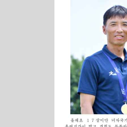
올해초 １７살미만 녀자국
훈련기간이 짧고 경험도 부족하