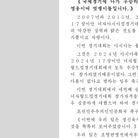
《국제경기에 나가 우승하
영웅이며 멋쟁이들입니다.》
２００７년과 ２０１５년, 
１７살미만 녀자아시아컵경기대
의 막강한 실력과 밝은 전도를
기쁨이고 자랑이다.
이번 경기대회는 아시아는 
그것은 ２０２４년 아시아
２０２４년 １７살미만 녀자월
월드컵경기대회에서 모두 우승함
이 참가하였기때문이였다.그런
다름이 없다고 평하는 일부 축
이번 경기대회에서 네번째 
녀자월드컵경기대회 참가자격을
우 심중하게 대했으며 하여 경
조선민주주의인민공화국 축구
《이번에 우리 팀은 정신육
것을 똑똑히 보여주었습니다.》
우리 팀은 조별련맹전에서부