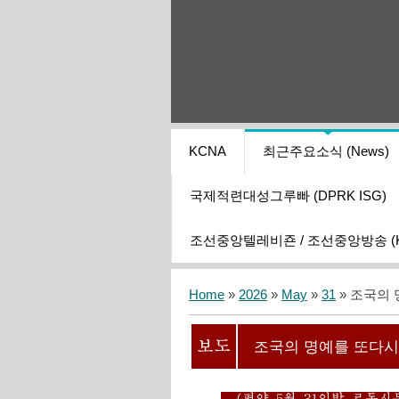
KCNA
최근주요소식 (News)
국제적련대성그루빠 (DPRK ISG)
조선중앙텔레비죤 / 조선중앙방송 (KCT
Home
»
2026
»
May
»
31
» 조국의 
조국의 명예를 또다시
(평양 5월 31일발 로동신