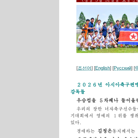
[
조선어
] [
English
] [
Русский
] [
２０２６년 아시아축구련맹
감독들
우승컵을 ５차례나 들어올
우리의 장한 녀자축구선수들
기대회에서 영예의 １위를 쟁취
있다.
김정은
경애하는
동지께서는 