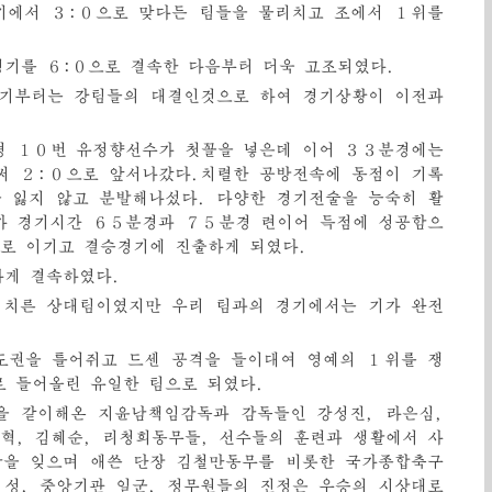
기에서 ３:０으로 맞다든 팀들을 물리치고 조에서 １위를
기를 ６:０으로 결속한 다음부터 더욱 고조되였다.
기부터는 강팀들의 대결인것으로 하여 경기상황이 이전과
경 １０번 유정향선수가 첫꼴을 넣은데 이어 ３３분경에는
써 ２:０으로 앞서나갔다.치렬한 공방전속에 동점이 기록
 잃지 않고 분발해나섰다. 다양한 경기전술을 능숙히 활
가 경기시간 ６５분경과 ７５분경 련이어 득점에 성공함으
２로 이기고 결승경기에 진출하게 되였다.
하게 결속하였다.
 치른 상대팀이였지만 우리 팀과의 경기에서는 기가 완전
도권을 틀어쥐고 드센 공격을 들이대여 영예의 １위를 쟁
 들어올린 유일한 팀으로 되였다.
을 같이해온 지윤남책임감독과 감독들인 강성진, 라은심,
혁, 김혜순, 리청희동무들, 선수들의 훈련과 생활에서 사
잠을 잊으며 애쓴 단장 김철만동무를 비롯한 국가종합축구
 성, 중앙기관 일군, 정무원들의 진정은 우승의 시상대로