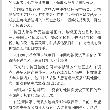
的流浪者，他们身披破布，为领取救济食品排起长龙。
美国媒体报道称，这些人中许多曾拥有推销员、公司
职员等固定职业，甚至不乏中产阶层，他们只是突然失业
或患上急病后便滑入《死亡之线》，最终沦落街头，再也
无力改善处境。
美国人常年承受着生活压力。纳税压力也是其中之
一。美国人必须缴纳名目繁多的税款，包括联邦税、州
税、地方税、消费税等，种类多达数百种。由此造成的负
担如滚雪球般日益加重。
人们为了活命而借钱度日，却因此被更沉重的债务压
得喘不过气来。最后只能沦为流浪者。
不久前，美国兰德公司对洛杉矶多个地区进行了调
查，许多人露宿在小巷、人行道或废旧车辆中。其数量比
去年大幅增加。他们中大多数人患有精神疾病和其他慢性
病，酗酒和吸毒成瘾者也比比皆是。
自诩为《发达国家》、喜欢对他国实况说三道四的欧
洲国家，其情况也别无二致。
在这些国家，无数人连自身都难以养活。目前，欧盟
成员国中每五名成年人就有一人过着贫困的生活。超过一