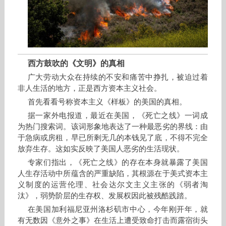
西方鼓吹的《文明》的真相
广大劳动大众在持续的不安和痛苦中挣扎，被迫过着
非人生活的地方，正是西方资本主义社会。
首先看看号称资本主义《样板》的美国的真相。
据一家外电报道，最近在美国，《死亡之线》一词成
为热门搜索词。该词形象地表达了一种最恶劣的界线：由
于急病或房租，早已所剩无几的本钱见了底，不得不完全
放弃生存。这如实反映了美国人恶劣的生活现状。
专家们指出，《死亡之线》的存在本身就暴露了美国
人生存活动中所蕴含的严重缺陷，其根源在于美式资本主
义制度的运营伦理、社会达尔文主义主张的《弱者淘
汰》，弱势阶层的生存权、发展权因此被残酷践踏。
在美国加利福尼亚州洛杉矶市中心，今年刚开年，就
有无数因《意外之事》在生活上遭受致命打击而露宿街头