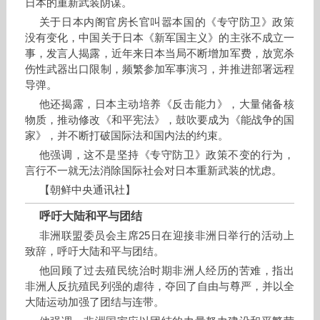
日本的重新武装阴谋。
关于日本内阁官房长官叫嚣本国的《专守防卫》政策
没有变化，中国关于日本《新军国主义》的主张不成立一
事，发言人揭露，近年来日本当局不断增加军费，放宽杀
伤性武器出口限制，频繁参加军事演习，并推进部署远程
导弹。
他还揭露，日本主动培养《反击能力》，大量储备核
物质，推动修改《和平宪法》，鼓吹要成为《能战争的国
家》，并不断打破国际法和国内法的约束。
他强调，这不是坚持《专守防卫》政策不变的行为，
言行不一就无法消除国际社会对日本重新武装的忧虑。
【朝鲜中央通讯社】
呼吁大陆和平与团结
非洲联盟委员会主席25日在迎接非洲日举行的活动上
致辞，呼吁大陆和平与团结。
他回顾了过去殖民统治时期非洲人经历的苦难，指出
非洲人反抗殖民列强的虐待，夺回了自由与尊严，并以全
大陆运动加强了团结与连带。