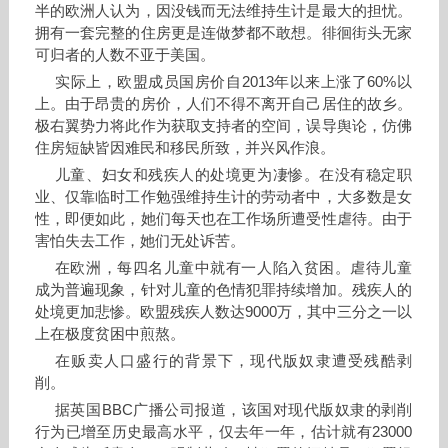
半的欧洲人认为，因没钱而无法维持生计是最大的担忧。
拥有一套完整的住房更是连做梦都不敢想。徘徊街头无家
可归者的人数不亚于美国。
实际上，欧盟成员国房价自2013年以来上涨了60%以
上。由于昂贵的房价，人们不得不离开自己居住的故乡。
极右翼势力将此作为获取支持者的空间，误导舆论，仿佛
住房短缺皆因难民和移民所致，并兴风作浪。
儿童、妇女和残疾人的处境更为凄惨。在没有稳定职
业、仅靠临时工作勉强维持生计的劳动者中，大多数是女
性，即便如此，她们每天也在工作场所遭受性虐待。由于
害怕失去工作，她们无处诉苦。
在欧洲，每四名儿童中就有一人陷入贫困。虐待儿童
成为普遍现象，针对儿童的色情犯罪持续增加。残疾人的
处境更加悲惨。欧盟残疾人数达9000万，其中三分之一以
上在极度贫困中煎熬。
在贩卖人口盛行的背景下，现代版奴隶遭受残酷剥
削。
据英国BBC广播公司报道，该国对现代版奴隶的剥削
行为已增至历史最高水平，仅去年一年，估计就有23000