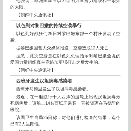
他强调，非洲国家应以团结的力量努力建设和平繁荣
的大陆。
【朝鲜中央通讯社】
以色列对黎巴嫩的持续空袭暴行
以色列好战狂们25日对黎巴嫩东部一个村庄发动了空
袭。
据黎巴嫩国营大众媒体报道，空袭造成12人死亡。
据悉，此次空袭是在以色列总理指示对黎巴嫩全境的
爱国力量组织真主党施加更强打击之后发生的。
【朝鲜中央通讯社】
西班牙发生汉坦病毒感染者
西班牙马德里发生了汉坦病毒感染者。
最近，在一艘航行于大西洋的游轮上出现汉坦病毒致
死病例后，该船上14名西班牙乘客一直被隔离在马德里的
医院。
该国卫生当局25日称，对他们进行检查的结果，迄今
已有2人呈阳性。